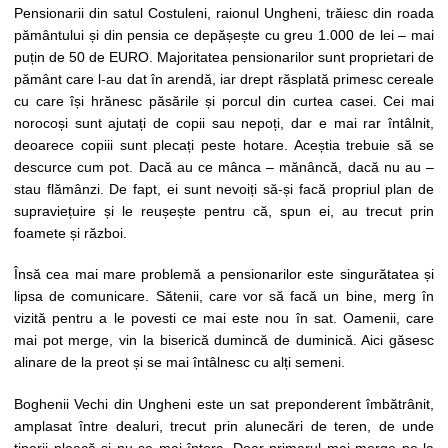
Pensionarii din satul Costuleni, raionul Ungheni, trăiesc din roada
pământului și din pensia ce depășește cu greu 1.000 de lei – mai
puțin de 50 de EURO. Majoritatea pensionarilor sunt proprietari de
pământ care l-au dat în arendă, iar drept răsplată primesc cereale
cu care își hrănesc păsările și porcul din curtea casei. Cei mai
norocoși sunt ajutați de copii sau nepoți, dar e mai rar întâlnit,
deoarece copiii sunt plecați peste hotare. Aceștia trebuie să se
descurce cum pot. Dacă au ce mânca – mănâncă, dacă nu au –
stau flămânzi. De fapt, ei sunt nevoiți să-și facă propriul plan de
supraviețuire și le reușește pentru că, spun ei, au trecut prin
foamete și război.
Însă cea mai mare problemă a pensionarilor este singurătatea și
lipsa de comunicare. Sătenii, care vor să facă un bine, merg în
vizită pentru a le povesti ce mai este nou în sat. Oamenii, care
mai pot merge, vin la biserică dumincă de duminică. Aici găsesc
alinare de la preot și se mai întâlnesc cu alți semeni.
Boghenii Vechi din Ungheni este un sat preponderent îmbătrânit,
amplasat între dealuri, trecut prin alunecări de teren, de unde