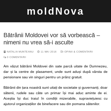
Sari
moldNova
la
conținut
Bătrânii Moldovei vor să vorbească –
nimeni nu vrea să-i asculte
NATALIA MUNTEANU
11 MAI 2016
OPINII & COMENTARII
Caută
0 COMENTARII
după:
Am văzut bătrânii Moldovei din sate parcă uitate de Dumnezeu,
dar și la centre de plasament, unde sunt aduși după vârsta de
pensionare sau vin singuri pentru un prânz gratuit.
Bătrânii din țara noastră sunt uitați de societate și guvernanți, doar
sătenii, rudele sau câte un primar își mai aduc aminte de ei.
Aceștia își duc traiul în condiții mizerabile, supraviețuiesc cu
ajutorul organizațiilor de binefacere sau din pomana sătenilor.