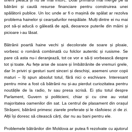
tinerii pleacă și nu se mai întorc. Doar primarul mai merge pe la
bătrâni și caută resurse financiare pentru construirea unei
spălătorii publice. Un loc unde ar fi o mașină de spălat ar rezolva
problema hainelor și cearșafurilor nespălate. Mulți dintre ei nu mai
pot să-și aducă o găleată de apă, deoarece puterile din mâini și
picioare i-au lăsat.
Bătrânii poartă haine vechi și decolorate de soare și ploaie,
vorbesc o română combinată cu folclor autentic și rusisme. Se
pare că asta nu-i deranjează, tot ce vor e să-ți vorbească despre
tot și toate. Au fețe arse de soare și îmbătrânite de vremuri grele,
dar în priviri și gesturi sunt sinceri și deschiși, asemeni unor copii
maturi – îți spun absolut totul, fără nici o eschivare. Interesant
pentru mine a fost că bătrânii nu și-au pierdut curiozitatea pentru
noutățile de la radio, tv sau presa scrisă. Ei știu totul despre
Parlament, Guvern și politicieni, chiar și cu cine au votat
majoritatea oamenilor din sat. La centrul de plasament din orașul
Strășeni, bătrânii primesc ziarele preferate și le răsfoiesc zi de zi.
Alții își doresc să citească cărți, dar nu au bani pentru ele.
Problemele bătrânilor din Moldova ar putea fi rezolvate cu ajutorul