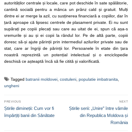
autorităților centrale și locale, care pot deschide în sate spălătorie,
cantină socială pentru a mânca un prânz cald și gratuit. Mulți
dintre ei ar merge la azil, cu susținerea financiară a copiilor, dar în
țară aproape că lipsesc centrele de plasament private. Ei nu sunt
supărați pe copiii plecați sau care au uitat de ei, spun că așa-s
vremurile și au și ei copii la rândul lor. Pe de altă parte, copiii
doresc să-și ajute părinții prin intermediul azilurilor private sau de
stat, care ar îngriji de părinții lor. Persoanele în etate din țara
noastră reprezintă un potențial intelectual și o enciclopedie
deschisă ce așteaptă încă să fie citită și valorificată.
Tagged
batranii moldovei
,
costuleni
,
populatie imbatranita
,
ungheni
Navigare
PREVIOUS
NEXT
în
Previous
Next
Știrile dimineții: Cum vor fi
Știrile serii: „Unire” între vămile
articole
post:
post:
împărțiți banii din Sănătate
din Republica Moldova și
România