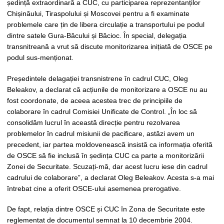
ședință extraordinară a CUC, cu participarea reprezentanților
Chișinăului, Tiraspolului și Moscovei pentru a fi examinate
problemele care țin de libera circulație a transportului pe podul
dintre satele Gura-Bâcului și Bâcioc. În special, delegația
transnitreană a vrut să discute monitorizarea inițiată de OSCE pe
podul sus-menționat.
Președintele delagației transnistrene în cadrul CUC, Oleg
Beleakov, a declarat că acțiunile de monitorizare a OSCE nu au
fost coordonate, de aceea acestea trec de principiile de
colaborare în cadrul Comisiei Unificate de Control. „În loc să
consolidăm lucrul în această direcție pentru rezolvarea
problemelor în cadrul misiunii de pacificare, astăzi avem un
precedent, iar partea moldovenească insistă ca informația oferită
de OSCE să fie inclusă în ședința CUC ca parte a monitorizării
Zonei de Securitate. Scuzați-mă, dar acest lucru iese din cadrul
cadrului de colaborare”, a declarat Oleg Beleakov. Acesta s-a mai
întrebat cine a oferit OSCE-ului asemenea prerogative.
De fapt, relația dintre OSCE și CUC în Zona de Securitate este
reglementat de documentul semnat la 10 decembrie 2004.