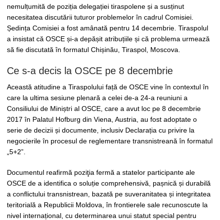
nemulțumită de poziția delegației tiraspolene și a susținut
necesitatea discutării tuturor problemelor în cadrul Comisiei.
Ședința Comisiei a fost amânată pentru 14 decembrie. Tiraspolul
a insistat că OSCE și-a depășit atribuțiile și că problema urmează
să fie discutată în formatul Chișinău, Tiraspol, Moscova.
Ce s-a decis la OSCE pe 8 decembrie
Această atitudine a Tiraspolului față de OSCE vine în contextul în
care la ultima sesiune plenară a celei de-a 24-a reuniuni a
Consiliului de Miniștri al OSCE, care a avut loc pe 8 decembrie
2017 în Palatul Hofburg din Viena, Austria, au fost adoptate o
serie de decizii și documente, inclusiv Declarația cu privire la
negocierile în procesul de reglementare transnistreană în formatul
„5+2”.
Documentul reafirmă poziţia fermă a statelor participante ale
OSCE de a identifica o soluție comprehensivă, pașnică și durabilă
a conflictului transnistrean, bazată pe suveranitatea și integritatea
teritorială a Republicii Moldova, în frontierele sale recunoscute la
nivel internațional, cu determinarea unui statut special pentru