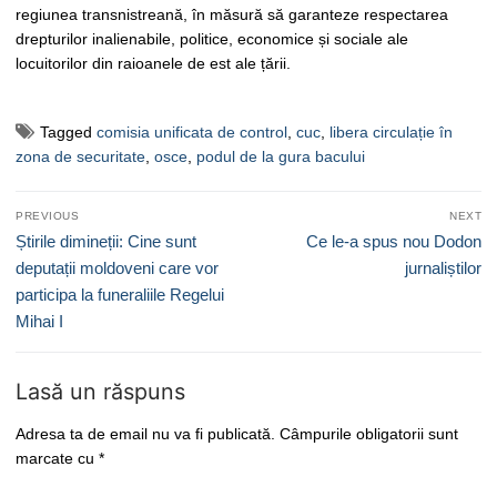
regiunea transnistreană, în măsură să garanteze respectarea
drepturilor inalienabile, politice, economice și sociale ale
locuitorilor din raioanele de est ale țării.
Tagged
comisia unificata de control
,
cuc
,
libera circulație în
zona de securitate
,
osce
,
podul de la gura bacului
Navigare
PREVIOUS
NEXT
în
Previous
Next
Știrile dimineții: Cine sunt
Ce le-a spus nou Dodon
articole
post:
post:
deputații moldoveni care vor
jurnaliștilor
participa la funeraliile Regelui
Mihai I
Lasă un răspuns
Adresa ta de email nu va fi publicată.
Câmpurile obligatorii sunt
marcate cu
*