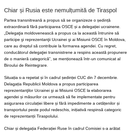
Chiar și Rusia este nemulțumită de Tiraspol
Partea transnitreană a propus să se organizeze o ședință
extraordinară fără participarea OSCE și a delegației ucrainene.
„Delegaţia moldovenească a propus ca la această întrunire să
participe şi reprezentanţii Ucrainei şi ai Misiunii OSCE în Moldova,
care au dreptul să contribuie la formarea agendei. Cu regret,
conducătorul delegaţiei transnistrene a respins această propunere
de o manieră categorică”, se menționează într-un comunicat al
Biroului de Reintegrare.
Situația s-a repetat și în cadrul ședinței CUC din 7 decembrie.
Delagația Republicii Moldova a propus participarea
reprezentanţilor Ucrainei şi ai Misiunii OSCE la elaborarea
agendei și măsurilor ce urmează să fie implementate pentru
asigurarea circulației libere și fără impedimente a cetățenilor și
transportului peste podul redeschis, inițiativă respinsă categoric
de reprezentanții Tiraspolului.
Chiar și delegația Federației Ruse în cadrul Comisiei s-a arătat