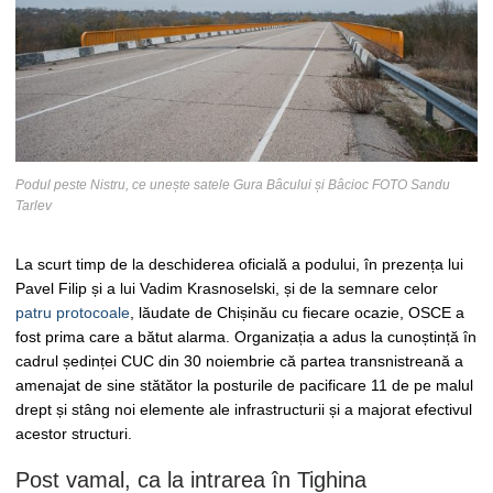
Podul peste Nistru, ce unește satele Gura Bâcului și Bâcioc FOTO Sandu
Tarlev
La scurt timp de la deschiderea oficială a podului, în prezența lui
Pavel Filip și a lui Vadim Krasnoselski, și de la semnare celor
patru protocoale
, lăudate de Chișinău cu fiecare ocazie, OSCE a
fost prima care a bătut alarma. Organizația a adus la cunoștință în
cadrul ședinței CUC din 30 noiembrie că partea transnistreană a
amenajat de sine stătător la posturile de pacificare 11 de pe malul
drept și stâng noi elemente ale infrastructurii și a majorat efectivul
acestor structuri.
Post vamal, ca la intrarea în Tighina