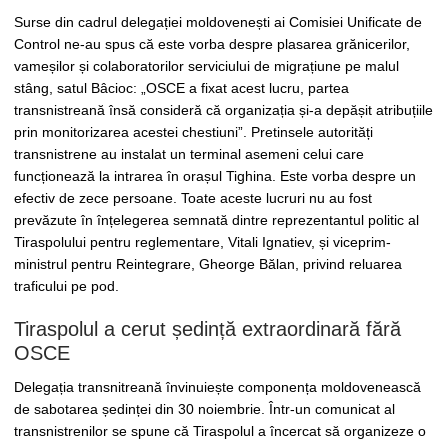
Surse din cadrul delegației moldovenești ai Comisiei Unificate de
Control ne-au spus că este vorba despre plasarea grănicerilor,
vameșilor și colaboratorilor serviciului de migrațiune pe malul
stâng, satul Bâcioc: „OSCE a fixat acest lucru, partea
transnistreană însă consideră că organizația și-a depășit atribuțiile
prin monitorizarea acestei chestiuni”. Pretinsele autorități
transnistrene au instalat un terminal asemeni celui care
funcționează la intrarea în orașul Tighina. Este vorba despre un
efectiv de zece persoane. Toate aceste lucruri nu au fost
prevăzute în înțelegerea semnată dintre reprezentantul politic al
Tiraspolului pentru reglementare, Vitali Ignatiev, și viceprim-
ministrul pentru Reintegrare, Gheorge Bălan, privind reluarea
traficului pe pod.
Tiraspolul a cerut ședință extraordinară fără
OSCE
Delegația transnitreană învinuiește componența moldovenească
de sabotarea ședinței din 30 noiembrie. Într-un comunicat al
transnistrenilor se spune că Tiraspolul a încercat să organizeze o