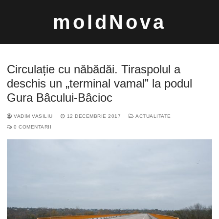
Sari
moldNova
la
conținut
Circulație cu năbădăi. Tiraspolul a
deschis un „terminal vamal” la podul
Gura Bâcului-Bâcioc
Caută
VADIM VASILIU
12 DECEMBRIE 2017
ACTUALITATE
după:
0 COMENTARII