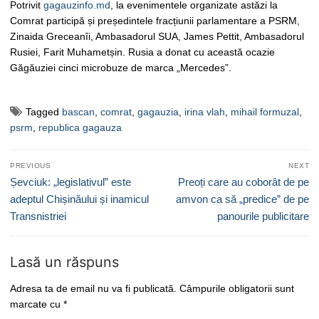
Potrivit
gagauzinfo.md
, la evenimentele organizate astăzi la
Comrat participă și președintele fracțiunii parlamentare a PSRM,
Zinaida Greceanîi, Ambasadorul SUA, James Pettit, Ambasadorul
Rusiei, Farit Muhametșin. Rusia a donat cu această ocazie
Găgăuziei cinci microbuze de marca „Mercedes”.
Tagged
bascan
,
comrat
,
gagauzia
,
irina vlah
,
mihail formuzal
,
psrm
,
republica gagauza
Navigare
PREVIOUS
NEXT
în
Previous
Next
Șevciuk: „legislativul” este
Preoți care au coborât de pe
articole
post:
post:
adeptul Chișinăului și inamicul
amvon ca să „predice” de pe
Transnistriei
panourile publicitare
Lasă un răspuns
Adresa ta de email nu va fi publicată.
Câmpurile obligatorii sunt
marcate cu
*