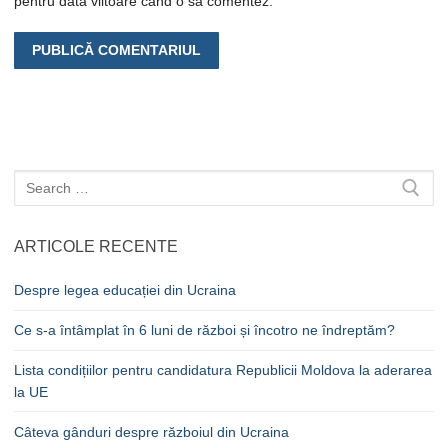
pentru data viitoare când o să comentez.
Caută
după:
ARTICOLE RECENTE
Despre legea educației din Ucraina
Ce s-a întâmplat în 6 luni de război și încotro ne îndreptăm?
Lista condițiilor pentru candidatura Republicii Moldova la aderarea
la UE
Câteva gânduri despre războiul din Ucraina