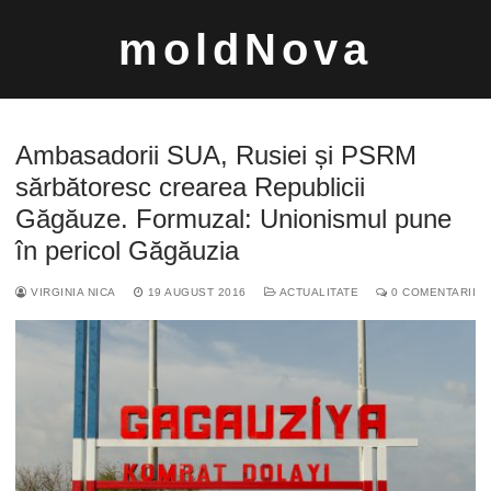
Sari
moldNova
la
conținut
Ambasadorii SUA, Rusiei și PSRM
sărbătoresc crearea Republicii
Găgăuze. Formuzal: Unionismul pune
Caută
în pericol Găgăuzia
după:
VIRGINIA NICA
19 AUGUST 2016
ACTUALITATE
0 COMENTARII