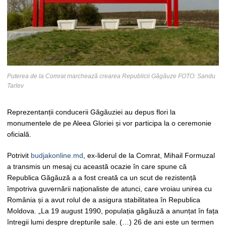
Puterea de la Comrat marchează crearea Republicii Găgăuze FOTO: Sandu
Tarlev
Reprezentanții conducerii Găgăuziei au depus flori la
monumentele de pe Aleea Gloriei și vor participa la o ceremonie
oficială.
Potrivit
budjakonline.md
, ex-liderul de la Comrat, Mihail Formuzal
a transmis un mesaj cu această ocazie în care spune că
Republica Găgăuză a a fost creată ca un scut de rezistență
împotriva guvernării naționaliste de atunci, care vroiau unirea cu
România și a avut rolul de a asigura stabilitatea în Republica
Moldova. „La 19 august 1990, populația găgăuză a anunțat în fața
întregii lumi despre drepturile sale. (…) 26 de ani este un termen