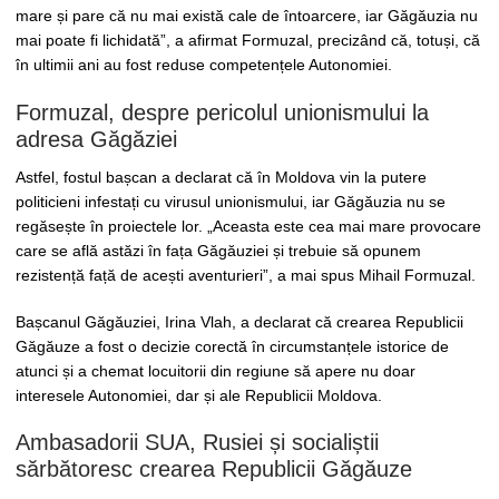
mare și pare că nu mai există cale de întoarcere, iar Găgăuzia nu
mai poate fi lichidată”, a afirmat Formuzal, precizând că, totuși, că
în ultimii ani au fost reduse competențele Autonomiei.
Formuzal, despre pericolul unionismului la
adresa Găgăziei
Astfel, fostul bașcan a declarat că în Moldova vin la putere
politicieni infestați cu virusul unionismului, iar Găgăuzia nu se
regăsește în proiectele lor. „Aceasta este cea mai mare provocare
care se află astăzi în fața Găgăuziei și trebuie să opunem
rezistență față de acești aventurieri”, a mai spus Mihail Formuzal.
Bașcanul Găgăuziei, Irina Vlah, a declarat că crearea Republicii
Găgăuze a fost o decizie corectă în circumstanțele istorice de
atunci și a chemat locuitorii din regiune să apere nu doar
interesele Autonomiei, dar și ale Republicii Moldova.
Ambasadorii SUA, Rusiei și socialiștii
sărbătoresc crearea Republicii Găgăuze