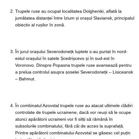
Trupele ruse au ocupat localitatea Dolgheniki, aflată la
jumătatea distanței între Izium și orașul Slaviansk, principalul
obiectiv al rușilor în zonă.
În jurul orașului Severodonețk luptele s-au purtat în nord-
estul orașului în satele Șcedrișcevo și în sud-est în
Voronovo. Dinspre Popasna trupele ruse avansează pentru
a prelua controlul asupra șoselei Severodonețk – Lisiceansk
– Bahmut.
În combinatul Azovstal trupele ruse au atacat ultimele clădiri
controlate de trupele ucrainene, dacă vor reuși să le ocupe
atunci apărătorii ucraineni vor fi siliți să rămână în
subsolurile combinatului, fără căi de acces la suprafață.
Printre apărătorii combinatului Azovstal se găsesc cel puțin