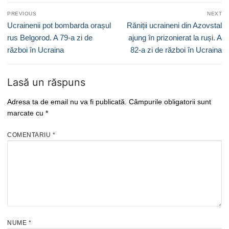
Navigare
PREVIOUS
NEXT
în
Previous
Next
Ucrainenii pot bombarda orașul
Răniții ucraineni din Azovstal
articole
post:
post:
rus Belgorod. A 79-a zi de
ajung în prizonierat la ruși. A
război în Ucraina
82-a zi de război în Ucraina
Lasă un răspuns
Adresa ta de email nu va fi publicată.
Câmpurile obligatorii sunt
marcate cu
*
COMENTARIU
*
NUME
*