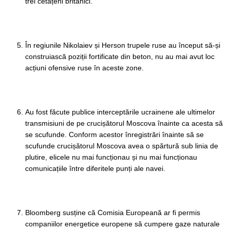
trei cetățeni britanici.
În regiunile Nikolaiev și Herson trupele ruse au început să-și
construiască poziții fortificate din beton, nu au mai avut loc
acțiuni ofensive ruse în aceste zone.
Au fost făcute publice interceptările ucrainene ale ultimelor
transmisiuni de pe crucișătorul Moscova înainte ca acesta să
se scufunde. Conform acestor înregistrări înainte să se
scufunde crucișătorul Moscova avea o spărtură sub linia de
plutire, elicele nu mai funcționau și nu mai funcționau
comunicațiile între diferitele punți ale navei.
Bloomberg susține că Comisia Europeană ar fi permis
companiilor energetice europene să cumpere gaze naturale