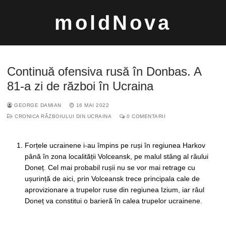
Sari
moldNova
la
conținut
Continuă ofensiva rusă în Donbas. A
81-a zi de război în Ucraina
GEORGE DAMIAN
16 MAI 2022
Caută
CRONICA RĂZBOIULUI DIN UCRAINA
0 COMENTARII
după:
Forțele ucrainene i-au împins pe ruși în regiunea Harkov
până în zona localității Volceansk, pe malul stâng al râului
Doneț. Cel mai probabil rușii nu se vor mai retrage cu
ușurință de aici, prin Volceansk trece principala cale de
aprovizionare a trupelor ruse din regiunea Izium, iar râul
Doneț va constitui o barieră în calea trupelor ucrainene.