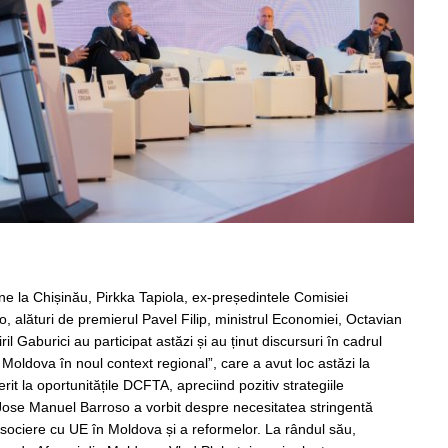
ne la Chișinău, Pirkka Tapiola, ex-președintele Comisiei
alături de premierul Pavel Filip, ministrul Economiei, Octavian
l Gaburici au participat astăzi și au ținut discursuri în cadrul
oldova în noul context regional”, care a avut loc astăzi la
rit la oportunitățile DCFTA, apreciind pozitiv strategiile
Jose Manuel Barroso a vorbit despre necesitatea stringentă
Asociere cu UE în Moldova și a reformelor. La rândul său,