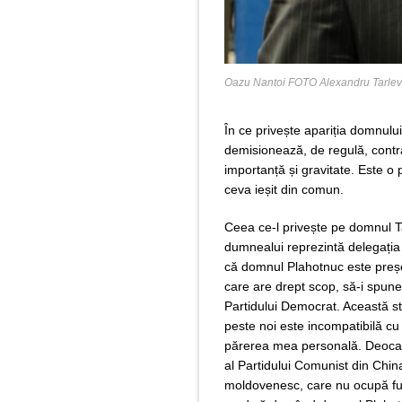
Oazu Nantoi FOTO Alexandru Tarlev
În ce privește apariția domnulu
demisionează, de regulă, contra 
importanță și gravitate. Este o 
ceva ieșit din comun.
Ceea ce-l privește pe domnul 
dumnealui reprezintă delegația 
că domnul Plahotnuc este preșe
care are drept scop, să-i spun
Partidului Democrat. Aceast
ă
s
peste noi este incompatibilă cu 
părerea mea personală. Deocam
al
Partidului Comunist din Chin
moldovenesc, care nu ocupă funcț