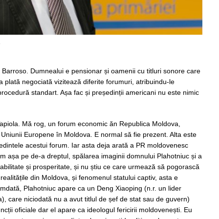
i Bar
r
oso. Dumnealui e pensionar și oamenii cu titluri sonore care
plată negociată vizitează diferite forumuri, atribuindu-le
procedură standart. Așa fac și președinții americani nu este nimic
Tapiola. Mă rog, un forum economic ăn Republica Moldova,
Uniunii Europene în Moldova. E normal să fie prezent. Alta este
dintele acestui forum. Iar asta deja arată a PR moldovenesc
em așa pe de-a dreptu
l
, spălarea imagin
i
i domnului Plahotniuc și a
tabilitate și prosperitate, și nu știu ce care urmează să pogorască
realitățile din Moldova, și fenomenul statului captiv, asta e
dată, Plahotniuc apare ca un Deng Xiaoping (n.r. un lider
a),
care niciodată nu a avut titlul de șef de stat sau de guvern)
ii oficiale dar el apare ca ideologul fericirii moldovenești. Eu