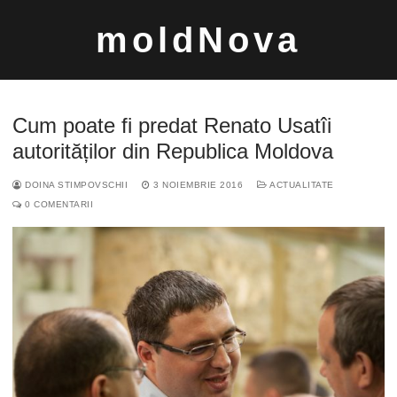
Sari
moldNova
la
conținut
Cum poate fi predat Renato Usatîi
autorităților din Republica Moldova
DOINA STIMPOVSCHII
3 NOIEMBRIE 2016
ACTUALITATE
Caută
0 COMENTARII
după: