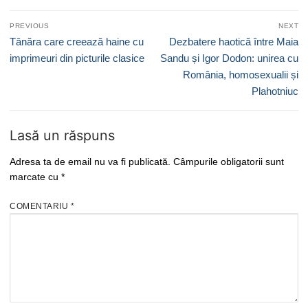
Navigare
PREVIOUS
NEXT
în
Previous
Next
Tânăra care creează haine cu
Dezbatere haotică între Maia
articole
post:
post:
imprimeuri din picturile clasice
Sandu și Igor Dodon: unirea cu
România, homosexualii și
Plahotniuc
Lasă un răspuns
Adresa ta de email nu va fi publicată.
Câmpurile obligatorii sunt
marcate cu
*
COMENTARIU
*