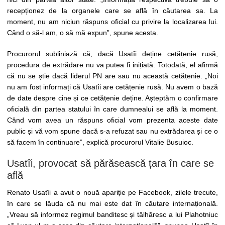
recepționez de la organele care se află în căutarea sa. La
moment, nu am niciun răspuns oficial cu privire la localizarea lui.
Când o să-l am, o să mă expun”, spune acesta.
Procurorul subliniază că, dacă Usatîi deține cetățenie rusă,
procedura de extrădare nu va putea fi inițiată. Totodată, el afirmă
că nu se știe dacă liderul PN are sau nu această cetățenie. „Noi
nu am fost informați că Usatîi are cetățenie rusă. Nu avem o bază
de date despre cine și ce cetățenie deține. Așteptăm o confirmare
oficială din partea statului în care dumnealui se află la moment.
Când vom avea un răspuns oficial vom prezenta aceste date
public și vă vom spune dacă s-a refuzat sau nu extrădarea și ce o
să facem în continuare”, explică procurorul Vitalie Busuioc.
Usatîi, provocat să părăsească țara în care se
află
Renato Usatîi a avut o nouă apariție pe Facebook, zilele trecute,
în care se lăuda că nu mai este dat în căutare internațională.
„Vreau să informez regimul banditesc și tâlhăresc a lui Plahotniuc