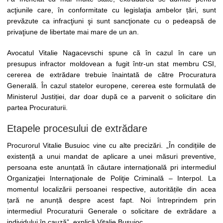
acţiunile care, în conformitate cu legislaţia ambelor țări, sunt
prevăzute ca infracţiuni şi sunt sancţionate cu o pedeapsă de
privaţiune de libertate mai mare de un an.
Avocatul Vitalie Nagacevschi spune că în cazul în care un
presupus infractor moldovean a fugit într-un stat membru CSI,
cererea de extrădare trebuie înaintată de către Procuratura
Generală. În cazul statelor europene, cererea este formulată de
Ministerul Justiției, dar doar după ce a parvenit o solicitare din
partea Procuraturii.
Etapele procesului de extrădare
Procurorul Vitalie Busuioc vine cu alte precizări. „În condițiile de
existență a unui mandat de aplicare a unei măsuri preventive,
persoana este anunțată în căutare internațională pri intermediul
Organizaţiei Internaţionale de Poliţie Criminală – Interpol. La
momentul localizării persoanei respective, autoritățile din acea
țară ne anunță despre acest fapt. Noi întreprindem prin
intermediul Procuraturii Generale o solicitare de extrădare a
individului în cauză”, explică Vitalie Busuioc.