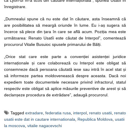
că Lyon-ul m-a scos din căutare internațională”, spunea Usatîi în
înregistrare.
„Dumnealui spune că nu este dat în căutare, asta înseamnă că
are posibilitatea să meargă oriunde în lume. Eu i-aș sugera să
încerce să plece din țara în care se află acum. Poziția mea este
următoarea: Renato Usatîi este căutat de Interpol”, comentează
procurorul Vitalie Busuioc spusele primarului de Bălți.
„Orice stat care este parte a convenției asistenței juridice
internaționale și care colaborează cu Interpol este obligat să
consemneze dacă persoana căutată iese sau intră în acel stat și
să informeze partea moldovenească despre aceasta. Dacă noi
expediem toate documentele necesare privind infractorul, statul
respectiv este obligat să aplice măsurile preventive de arest și să
declanșeze procedura de extrădare”, adaugă procurorul.
Tagged
extradare
,
federatia rusa
,
interpol
,
renato usatii
,
renato
usatii este dat in cautare internationala
,
Republica Moldova
,
usatii
la moscova
,
vitalie nagacevschi