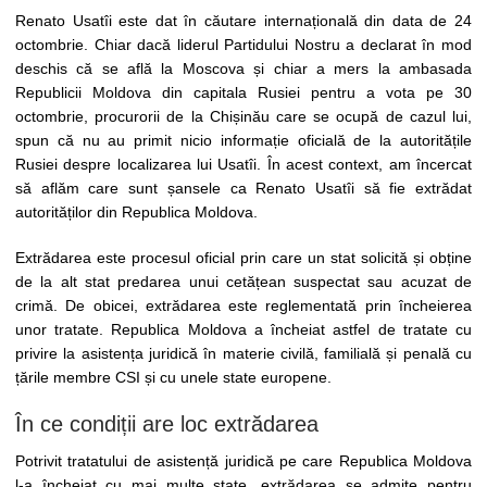
Renato Usatîi este dat în căutare internațională din data de 24
octombrie. Chiar dacă liderul Partidului Nostru a declarat în mod
deschis că se află la Moscova și chiar a mers la ambasada
Republicii Moldova din capitala Rusiei pentru a vota pe 30
octombrie, procurorii de la Chișinău care se ocupă de cazul lui,
spun că nu au primit nicio informație oficială de la autoritățile
Rusiei despre localizarea lui Usatîi. În acest context, am încercat
să aflăm care sunt șansele ca Renato Usatîi să fie extrădat
autorităților din Republica Moldova.
Extrădarea este procesul oficial prin care un stat solicită și obține
de la alt stat predarea unui cetățean suspectat sau acuzat de
crimă. De obicei, extrădarea este reglementată prin încheierea
unor tratate. Republica Moldova a încheiat astfel de tratate cu
privire la asistența juridică în materie civilă, familială și penală cu
țările membre CSI și cu unele state europene.
În ce condiții are loc extrădarea
Potrivit tratatului de asistență juridică pe care Republica Moldova
l-a încheiat cu mai multe state, extrădarea se admite pentru