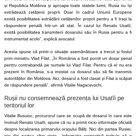
și Republica Moldova și aproape toate statele lumii, Rusia nu își
extrădează cetățenii proprii. Doar în cadrul Uniunii Europene
există posibilitatea extrădării cetățenilor proprii pentru a fi trași la
răspundere penală într-un alt stat. În cazul lui Renato Usatîi,
există posibilitatea transmiterii dosarului său în Rusia pentru a fi
instrumentat acolo”, explică avocatul.
Acesta spune că printr-o situație asemănătoare a trecut și fostul
prim-ministru Vlad Filat. „În România a fost pornit un dosar penal
pentru contrabandă pe numele lui Vlad Filat. Pentru că el nu era
prezent în România, s-a insistat ca dosarul său să fie transmis
autorităților din Moldova. Aici, dosarul a fost clasat și Filat a scăpat
de răspundere penală”, afirmă Vitalie Nagacevschi.
Rușii nu consemnează prezența lui Usatîi pe
teritoriul lor
Vitalie Busuioc, procurorul care se ocupă de dosarul în care este
învinuit Renato Usatîi, spune că nu a primit nicio informație oficială
despre localizarea primarului orașului Bălți. Nici din partea Rusiei,
nici din partea altor state. „Informația respectivă trebuie să o