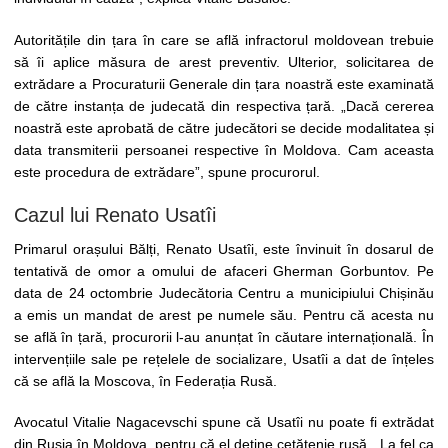
Autoritățile din țara în care se află infractorul moldovean trebuie
să îi aplice măsura de arest preventiv. Ulterior, solicitarea de
extrădare a Procuraturii Generale din țara noastră este examinată
de către instanța de judecată din respectiva țară. „Dacă cererea
noastră este aprobată de către judecători se decide modalitatea și
data transmiterii persoanei respective în Moldova. Cam aceasta
este procedura de extrădare”, spune procurorul.
Cazul lui Renato Usatîi
Primarul orașului Bălți, Renato Usatîi, este învinuit în dosarul de
tentativă de omor a omului de afaceri Gherman Gorbuntov. Pe
data de 24 octombrie Judecătoria Centru a municipiului Chișinău
a emis un mandat de arest pe numele său. Pentru că acesta nu
se află în țară, procurorii l-au anunțat în căutare internațională. În
intervențiile sale pe rețelele de socializare, Usatîi a dat de înțeles
că se află la Moscova, în Federația Rusă.
Avocatul Vitalie Nagacevschi spune că Usatîi nu poate fi extrădat
din Rusia în Moldova, pentru că el deține cetățenie rusă. „La fel ca