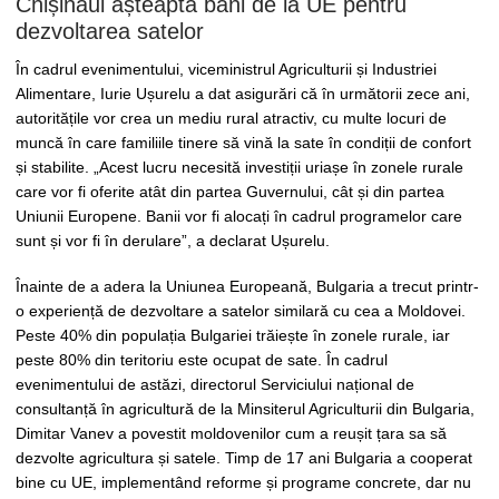
Chișinăul așteaptă bani de la UE pentru
dezvoltarea satelor
În cadrul evenimentului, viceministrul Agriculturii și Industriei
Alimentare, Iurie Ușurelu a dat asigurări că în următorii zece ani,
autoritățile vor crea un mediu rural atractiv, cu multe locuri de
muncă în care familiile tinere să vină la sate în condiții de confort
și stabilite. „Acest lucru necesită investiții uriașe în zonele rurale
care vor fi oferite atât din partea Guvernului, cât și din partea
Uniunii Europene. Banii vor fi alocați în cadrul programelor care
sunt și vor fi în derulare”, a declarat Ușurelu.
Înainte de a adera la Uniunea Europeană, Bulgaria a trecut printr-
o experiență de dezvoltare a satelor similară cu cea a Moldovei.
Peste 40% din populația Bulgariei trăiește în zonele rurale, iar
peste 80% din teritoriu este ocupat de sate. În cadrul
evenimentului de astăzi, directorul Serviciului național de
consultanță în agricultură de la Minsiterul Agriculturii din Bulgaria,
Dimitar Vanev a povestit moldovenilor cum a reușit țara sa să
dezvolte agricultura și satele. Timp de 17 ani Bulgaria a cooperat
bine cu UE, implementând reforme și programe concrete, dar nu