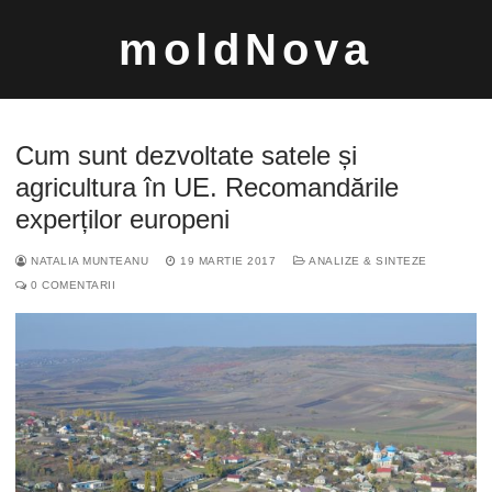
Sari
moldNova
la
conținut
Cum sunt dezvoltate satele și
agricultura în UE. Recomandările
experților europeni
Caută
NATALIA MUNTEANU
19 MARTIE 2017
ANALIZE & SINTEZE
după:
0 COMENTARII