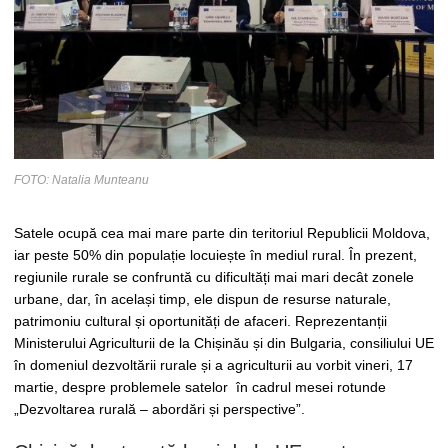
FOTO: Natalia Munteanu
Satele ocupă cea mai mare parte din teritoriul Republicii Moldova,
iar peste 50% din populație locuiește în mediul rural. În prezent,
regiunile rurale se confruntă cu dificultăți mai mari decât zonele
urbane, dar, în același timp, ele dispun de resurse naturale,
patrimoniu cultural și oportunități de afaceri. Reprezentanții
Ministerului Agriculturii de la Chișinău și din Bulgaria, consiliului UE
în domeniul dezvoltării rurale și a agriculturii au vorbit vineri, 17
martie, despre problemele satelor în cadrul mesei rotunde
„Dezvoltarea rurală – abordări și perspective”.