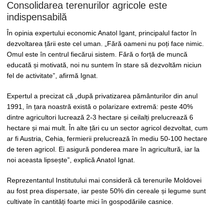
Consolidarea terenurilor agricole este
indispensabilă
În opinia expertului economic Anatol Igant, principalul factor în
dezvoltarea țării este cel uman. „Fără oameni nu poți face nimic.
Omul este în centrul fiecărui sistem. Fără o forță de muncă
educată și motivată, noi nu suntem în stare să dezvoltăm niciun
fel de activitate”, afirmă Ignat.
Expertul a precizat că „după privatizarea pământurilor din anul
1991, în țara noastră există o polarizare extremă: peste 40%
dintre agricultori lucrează 2-3 hectare și ceilalți prelucrează 6
hectare și mai mult. În alte țări cu un sector agricol dezvoltat, cum
ar fi Austria, Cehia, fermierii prelucrează în mediu 50-100 hectare
de teren agricol. Ei asigură ponderea mare în agricultură, iar la
noi aceasta lipsește”, explică Anatol Ignat.
Reprezentantul Institutului mai consideră că terenurile Moldovei
au fost prea dispersate, iar peste 50% din cereale și legume sunt
cultivate în cantități foarte mici în gospodăriile casnice.