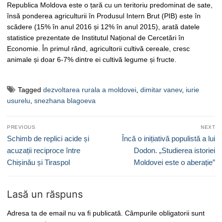
Republica Moldova este o țară cu un teritoriu predominat de sate,
însă ponderea agriculturii în Produsul Intern Brut (PIB) este în
scădere (15% în anul 2016 și 12% în anul 2015), arată datele
statistice prezentate de Institutul Național de Cercetări în
Economie. În primul rând, agricultorii cultivă cereale, cresc
animale și doar 6-7% dintre ei cultivă legume și fructe.
Tagged
dezvoltarea rurala a moldovei
,
dimitar vanev
,
iurie
usurelu
,
snezhana blagoeva
Navigare
PREVIOUS
NEXT
în
Previous
Next
Schimb de replici acide și
Încă o inițiativă populistă a lui
articole
post:
post:
acuzații reciproce între
Dodon. „Studierea istoriei
Chișinău și Tiraspol
Moldovei este o aberație”
Lasă un răspuns
Adresa ta de email nu va fi publicată.
Câmpurile obligatorii sunt