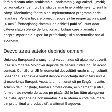
fără a discuta orice problemă cu societatea și agricultorii. „Vorbiți
cu agricultorii, pentru că ei știu cel mai bine problemele. Ei sunt în
câmp. Monitorizați foarte bine implementarea programelor de
finanțare. Pentru fiecare proiect trebuie să fie respectat principiul
„4-ochi”. Perfecționați sistemul de achiziții publice”, sunt doar
câteva sfaturi oferite de funcționarul bulgar care a amintit și
despre importanța experților profesioniști și a partenerilor social-
economici.
Dezvoltarea satelor depinde oameni
Uniunea Europeană a susținut și va continua să ajute moldovenii,
însă schimbarea Moldovei depinde de fiecare dintre noi. În acest
context, Consilierul UE în domeniul dezvoltării rurale și agriculturii,
Snezhana Blagoeva a vorbit despre importanța dezvoltării rurale
și experiența Europei. Aceasta a menționat că pe lângă inovație,
schimb de cunoștințe, formare profesională, echipament și utilaj,
fermierii au nevoie de acces pe piață. „Să le facilităm ajungerea
pe piață, aproape de consumatori. Să le oferim o cotă mai mare
din prețul final al produsului”, a afirmat Blagoeva.