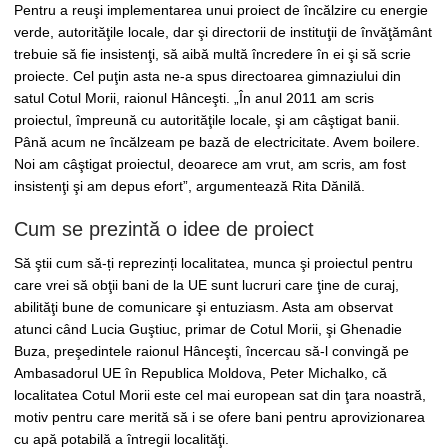
Pentru a reuşi implementarea unui proiect de încălzire cu energie
verde, autorităţile locale, dar şi directorii de instituţii de învăţământ
trebuie să fie insistenţi, să aibă multă încredere în ei şi să scrie
proiecte. Cel puţin asta ne-a spus directoarea gimnaziului din
satul Cotul Morii, raionul Hânceşti. „În anul 2011 am scris
proiectul, împreună cu autorităţile locale, şi am câştigat banii.
Până acum ne încălzeam pe bază de electricitate. Avem boilere.
Noi am câştigat proiectul, deoarece am vrut, am scris, am fost
insistenţi şi am depus efort”, argumentează Rita Dănilă.
Cum se prezintă o idee de proiect
Să ştii cum să-ți reprezinți localitatea, munca şi proiectul pentru
care vrei să obţii bani de la UE sunt lucruri care ţine de curaj,
abilităţi bune de comunicare şi entuziasm. Asta am observat
atunci când Lucia Guştiuc, primar de Cotul Morii, şi Ghenadie
Buza, preşedintele raionul Hânceşti, încercau să-l convingă pe
Ambasadorul UE în Republica Moldova, Peter Michalko, că
localitatea Cotul Morii este cel mai european sat din ţara noastră,
motiv pentru care merită să i se ofere bani pentru aprovizionarea
cu apă potabilă a întregii localităţi.