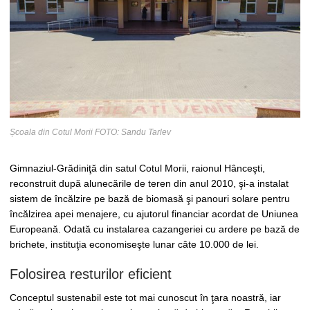
Școala din Cotul Morii FOTO: Sandu Tarlev
Gimnaziul-Grădiniţă din satul Cotul Morii, raionul Hânceşti,
reconstruit după alunecările de teren din anul 2010, şi-a instalat
sistem de încălzire pe bază de biomasă şi panouri solare pentru
încălzirea apei menajere, cu ajutorul financiar acordat de Uniunea
Europeană. Odată cu instalarea cazangeriei cu ardere pe bază de
brichete, instituţia economiseşte lunar câte 10.000 de lei.
Folosirea resturilor eficient
Conceptul sustenabil este tot mai cunoscut în ţara noastră, iar