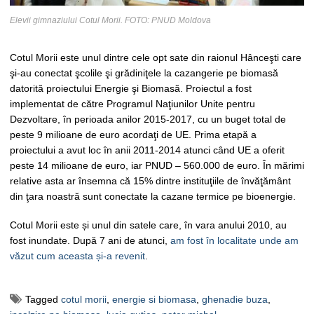
Elevii gimnaziului Cotul Morii. FOTO: PNUD Moldova
Cotul Morii este unul dintre cele opt sate din raionul Hânceşti care
şi-au conectat şcolile şi grădiniţele la cazangerie pe biomasă
datorită proiectului Energie şi Biomasă. Proiectul a fost
implementat de către Programul Naţiunilor Unite pentru
Dezvoltare, în perioada anilor 2015-2017, cu un buget total de
peste 9 milioane de euro acordaţi de UE. Prima etapă a
proiectului a avut loc în anii 2011-2014 atunci când UE a oferit
peste 14 milioane de euro, iar PNUD – 560.000 de euro. În mărimi
relative asta ar însemna că 15% dintre instituţiile de învăţământ
din ţara noastră sunt conectate la cazane termice pe bioenergie.
Cotul Morii este și unul din satele care, în vara anului 2010, au
fost inundate. După 7 ani de atunci,
am fost în localitate unde am
văzut cum aceasta și-a revenit
.
Tagged
cotul morii
,
energie si biomasa
,
ghenadie buza
,