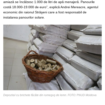
amiază se încălzesc 1.000 de litri de apă menajeră. Panourile
costă 18.000-19.000 de euro”, explică Andrei Mereacre, agentul
economic din raionul Străşeni care a fost responsabil de
instalarea panourilor solare.
Depozitul cu brichete făcăte din rumeguş de lemn. FOTO: PNUD Moldova