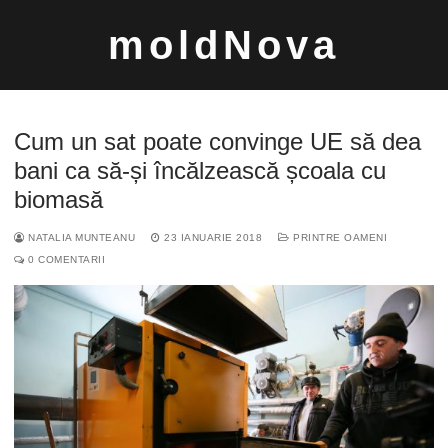
Sari
moldNova
la
conținut
Cum un sat poate convinge UE să dea
bani ca să-și încălzească școala cu
biomasă
Caută
NATALIA MUNTEANU
23 IANUARIE 2018
PRINTRE OAMENI
după:
0 COMENTARII