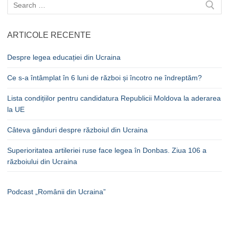
Caută
după:
ARTICOLE RECENTE
Despre legea educației din Ucraina
Ce s-a întâmplat în 6 luni de război și încotro ne îndreptăm?
Lista condițiilor pentru candidatura Republicii Moldova la aderarea
la UE
Câteva gânduri despre războiul din Ucraina
Superioritatea artileriei ruse face legea în Donbas. Ziua 106 a
războiului din Ucraina
Podcast „Românii din Ucraina”