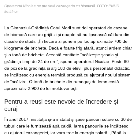
Operatorul Nicolae ne prezintă cazangeria cu biomasă. FOTO: PNUD
Moldova
La Gimnaziul-Grădiniţă Cotul Morii sunt doi operatori de cazane
de biomasă care au grijă zi şi noapte să nu lipsească căldura din
clasele de studii. „În fiecare zi punem pe foc aproximativ 700 de
kilograme de brichete. Dacă e foarte frig afară, atunci ardem chiar
şi o tonă de brichete. Această cantitate încălzeşte şcoala şi
grădiniţa timp de 24 de ore”, spune operatorul Nicolae. Peste 80
de pici de la grădiniţă şi alţi 180 de elevi, plus personalul didactic,
se încălzesc cu energia termică produsă cu ajutorul noului sistem
de încălzire. O tonă de brichete din rumeguş de lemn costă
aproximativ 2.900 de lei moldoveneşti.
Pentru a reuşi este nevoie de încredere şi
curaj
În anul 2017, instituţia şi-a instalat şi șase panouri solare cu 30 de
tuburi care le furnizează apă caldă. Iarna panourile se încălzesc
cu ajutorul cazangeriei, iar vara trec la energia solară. „Până la