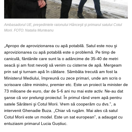
Ambasadorul UE, preşedintele raionului Hânceşti şi primarul satului Cotul
Morii. FOTO: Natalia Munteanu
„Apropo de aprovizionarea cu apă potabilă. Satul este nou şi
aprovizionarea cu apă potabilă este o problemă. Pe timp de
caniculă, fântânile care sunt la o adâncime de 35-40 de metri
seacă şi am fost nevoiţi să venim cu cisterne de apă. Mergeam
prin sat şi turnam apă în căldare. Sâmbăta trecută am fost la
Ministerul Mediului, împreună cu zece primari, unde am scris o
scrisoare către ministru, premier etc. Este un proiect la minister de
73 milioane de euro, dar de 5-6 ani nu mai este activ. Ne-au dat
şanse că vor prelungi proiectul. În primul rând vrem apă pentru
satele Sărăteni şi Cotul Morii. Vrem să cooperăm cu dvs.”, a
intervenit Ghenadie Buza. „Chiar vă rugăm. Mai ales că satul
Cotul Morii este un model. Este un sat european”, a adaugat cu
entuziasm primarul Lucia Guștiuc.