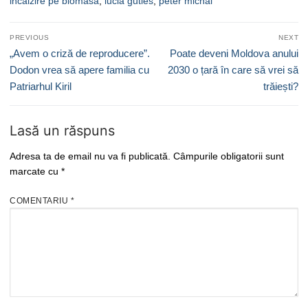
incalzire pe biomasa
,
lucia guties
,
peter michal
Navigare
PREVIOUS
NEXT
în
Previous
Next
„Avem o criză de reproducere”.
Poate deveni Moldova anului
articole
post:
post:
Dodon vrea să apere familia cu
2030 o țară în care să vrei să
Patriarhul Kiril
trăiești?
Lasă un răspuns
Adresa ta de email nu va fi publicată.
Câmpurile obligatorii sunt
marcate cu
*
COMENTARIU
*