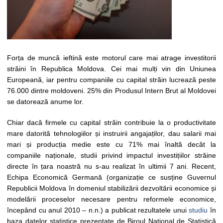
Forța de muncă ieftină este motorul care mai atrage investitorii
străini în Republica Moldova. Cei mai mulți vin din Uniunea
Europeană, iar pentru companiile cu capital străin lucrează peste
76.000 dintre moldoveni. 25% din Produsul Intern Brut al Moldovei
se datorează anume lor.
Chiar dacă firmele cu capital străin contribuie la o productivitate
mare datorită tehnologiilor și instruirii angajaților, dau salarii mai
mari și producția medie este cu 71% mai înaltă decât la
companiile naționale, studii privind impactul investițiilor străine
directe în țara noastră nu s-au realizat în ultimii 7 ani. Recent,
Echipa Economică Germană (organizație ce susține Guvernul
Republicii Moldova în domeniul stabilizării dezvoltării economice și
modelării proceselor necesare pentru reformele economice,
începând cu anul 2010 – n.n.) a publicat rezultatele unui
studiu
în
baza datelor statistice prezentate de Biroul Național de Statistică