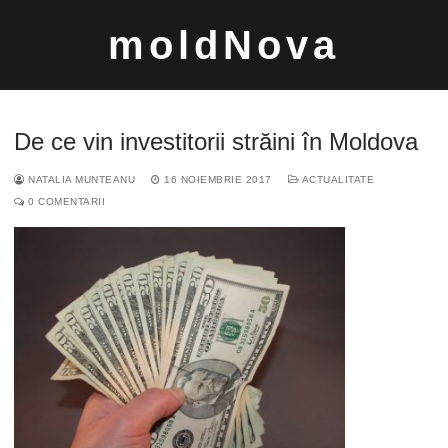
Sari
moldNova
la
conținut
De ce vin investitorii străini în Moldova
NATALIA MUNTEANU
16 NOIEMBRIE 2017
ACTUALITATE
0 COMENTARII
Caută
după: