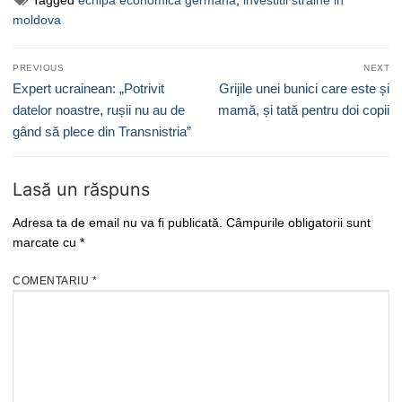
Tagged
echipa economica germana
,
investitii straine in
moldova
Navigare
PREVIOUS
NEXT
în
Previous
Next
Expert ucrainean: „Potrivit
Grijile unei bunici care este și
articole
post:
post:
datelor noastre, rușii nu au de
mamă, și tată pentru doi copii
gând să plece din Transnistria”
Lasă un răspuns
Adresa ta de email nu va fi publicată.
Câmpurile obligatorii sunt
marcate cu
*
COMENTARIU
*