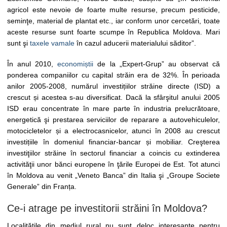
agricol este nevoie de foarte multe resurse, precum pesticide,
seminţe, material de plantat etc., iar conform unor cercetări, toate
aceste resurse sunt foarte scumpe în Republica Moldova. Mari
sunt şi
taxele vamale
în cazul aducerii materialului săditor”.
În anul 2010,
economiștii
de la „Expert-Grup” au observat că
ponderea companiilor cu capital străin era de 32%. În perioada
anilor 2005-2008, numărul investițiilor străine directe (ISD) a
crescut și acestea s-au diversificat. Dacă la sfârşitul anului 2005
ISD erau concentrate în mare parte în industria prelucrătoare,
energetică şi prestarea serviciilor de reparare a autovehiculelor,
motocicletelor și a electrocasnicelor, atunci în 2008 au crescut
investițiile în domeniul financiar-bancar și mobiliar. Creşterea
investiţiilor străine în sectorul financiar a coincis cu extinderea
activităţii unor bănci europene în ţările Europei de Est. Tot atunci
în Moldova au venit „Veneto Banca” din Italia şi „Groupe Societe
Generale” din Franța.
Ce-i atrage pe investitorii străini în Moldova?
Localitățile din mediul rural nu sunt deloc interesante pentru