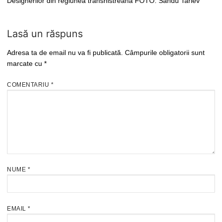
Designerilor din regiunea transnistreană FOTO: Sandu Tarlev
Lasă un răspuns
Adresa ta de email nu va fi publicată.
Câmpurile obligatorii sunt
marcate cu
*
COMENTARIU
*
NUME
*
EMAIL
*