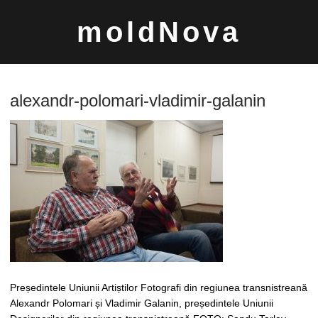
Sari
moldNova
la
conținut
alexandr-polomari-vladimir-galanin
Caută
după:
Președintele Uniunii Artiștilor Fotografi din regiunea transnistreană
Alexandr Polomari și Vladimir Galanin, președintele Uniunii