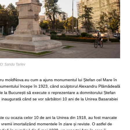
O: Sandu Tarlev
pentru moldNova.eu cum a ajuns monumentul lui Ștefan cel Mare în
numentului începe în 1923, când sculptorul Alexandru Plămădeală
 la București să execute o reprezentare a domnitorului Ștefan
e inaugurată când se vor sărbători 10 ani de la Unirea Basarabiei
zate cu ocazia celor 10 de ani la Unirea din 1918, au fost marcate
 vremii imortalizând momentele în ziare și reviste. O astfel de