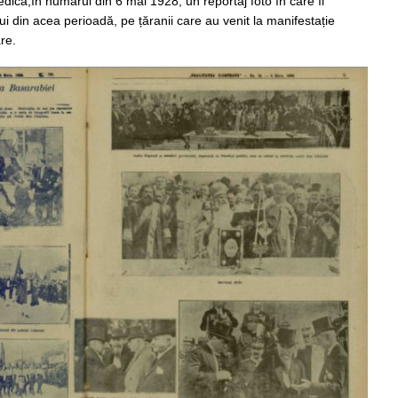
dedică,în numărul din 6 mai 1928, un reportaj foto în care îi
 din acea perioadă, pe țăranii care au venit la manifestație
re.