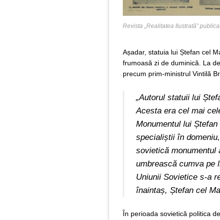
Revista „Realitatea Ilustrată” public
Așadar, statuia lui Ștefan cel Ma
frumoasă zi de duminică. La dezv
precum prim-ministrul Vintilă 
„Autorul statuii lui Șt
Acesta era cel mai cele
Monumentul lui Ștefan 
specialiștii în domeniu
sovietică monumentul a
umbrească cumva pe lid
Uniunii Sovietice s-a r
înaintaș, Ștefan cel Ma
În perioada sovietică politica 