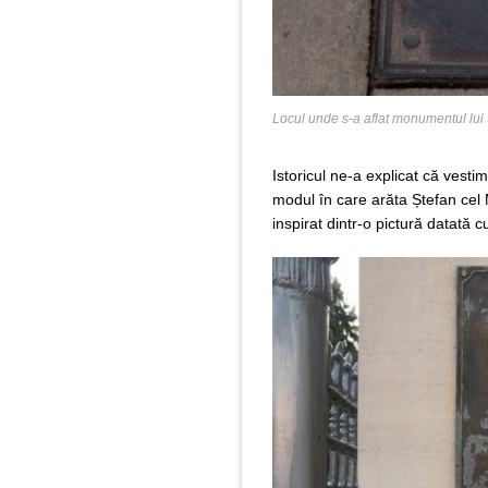
Locul unde s-a aflat monumentul lui
Istoricul ne-a explicat că vesti
modul în care arăta Ștefan ce
inspirat dintr-o pictură datată 