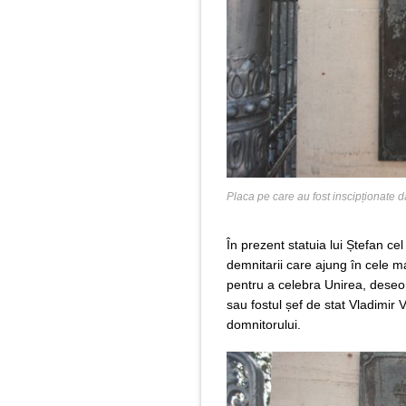
Placa pe care au fost inscipționate 
În prezent statuia lui Ștefan ce
demnitarii care ajung în cele ma
pentru a celebra Unirea, deseor
sau fostul șef de stat Vladimir V
domnitorului.