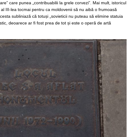
re” care punea „contribuabilii la grele corvezi”. Mai mult, istoricul
 al III-lea tocmai pentru ca moldovenii să nu aibă o frumoasă
esta subliniază că totuși „sovieticii nu puteau să elimine statuia
stic, deoarece ar fi fost prea de tot și este o operă de artă