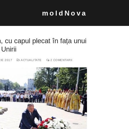
moldNova
 cu capul plecat în fața unui
Unirii
IE 2017
ACTUALITATE
2 COMENTARII