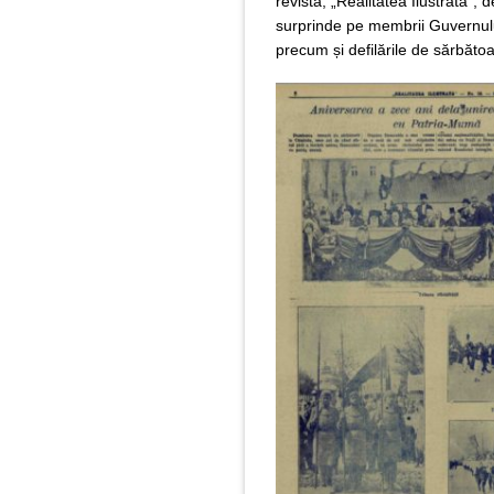
revistă, „Realitatea Ilustrată”, 
surprinde pe membrii Guvernului
precum și defilările de sărbătoa