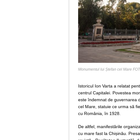
Monumentul lui Ștefan cel Mare FOT
Istoricul Ion Varta a relatat 
centrul Capitalei. Povestea mo
este îndemnat de guvernarea de
cel Mare, statuie ce urma să fi
cu România, în 1928.
De altfel, manifestările organi
cu mare fast la Chișinău. Presa