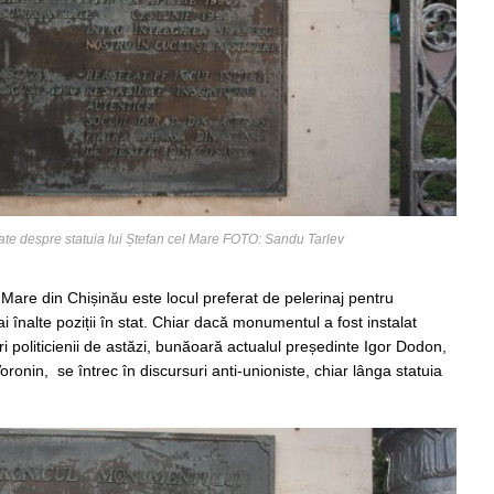
date despre statuia lui Ștefan cel Mare FOTO: Sandu Tarlev
l Mare din Chișinău este locul preferat de pelerinaj pentru
i înalte poziții în stat. Chiar dacă monumentul a fost instalat
i politicienii de astăzi, bunăoară actualul președinte Igor Dodon,
oronin, se întrec în discursuri anti-unioniste, chiar lânga statuia