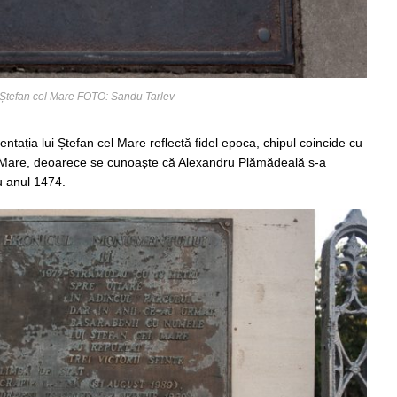
 Ștefan cel Mare FOTO: Sandu Tarlev
mentația lui Ștefan cel Mare reflectă fidel epoca, chipul coincide cu
l Mare, deoarece se cunoaște că Alexandru Plămădeală s-a
cu anul 1474.