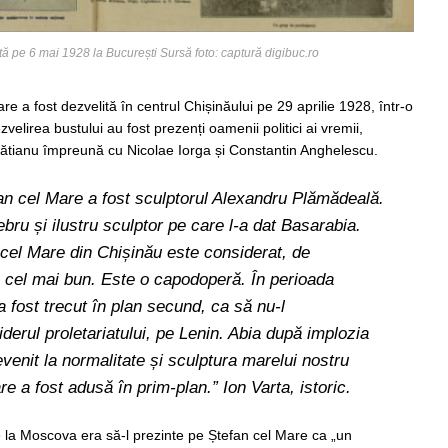
ată pe 6 mai 1928 la București Sursă foto: captură digibuc.ro
re a fost dezvelită în centrul Chișinăului pe 29 aprilie 1928, într-o
elirea bustului au fost prezenți oamenii politici ai vremii,
Brătianu împreună cu Nicolae Iorga și Constantin Anghelescu.
efan cel Mare a fost sculptorul Alexandru Plămădeală.
bru și ilustru sculptor pe care l-a dat Basarabia.
cel Mare din Chișinău este considerat, de
, cel mai bun. Este o capodoperă. În perioada
 fost trecut în plan secund, ca să nu-l
erul proletariatului, pe Lenin. Abia după implozia
evenit la normalitate și sculptura marelui nostru
re a fost adusă în prim-plan.” Ion Varta, istoric.
de la Moscova era să-l prezinte pe Ștefan cel Mare ca „un