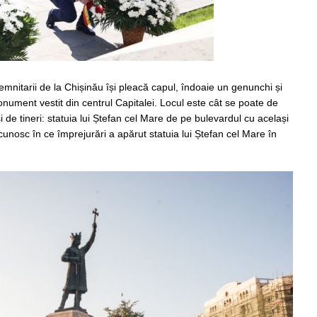
emnitarii de la Chișinău își pleacă capul, îndoaie un genunchi și
onument vestit din centrul Capitalei. Locul este cât se poate de
i de tineri: statuia lui Ștefan cel Mare de pe bulevardul cu același
cunosc în ce împrejurări a apărut statuia lui Ștefan cel Mare în