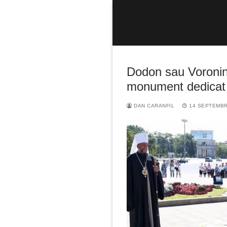
Sari
la
conținut
Dodon sau Voronin,
monument dedicat 
DAN CARANFIL
14 SEPTEMBR
Caută
după: