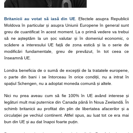
Britanicii au votat să iasă din UE
. Efectele asupra Republicii
Moldova în particular și asupra Uniunii Europene în general sunt
greu de cuantificat în acest moment. La o primă vedere va trebui
să ne așteptăm la un șoc valutar și în domeniul economic, o
scădere a interesului UE față de zona estică și la o serie de
modificări fundamentale, greu de prevăzut, în tot ceea ce
înseamnă UE.
Londra beneficia de o sumă de excepții de la tratatele europene,
o parte din bani i se întorceau în orice condiții, nu a intrat în
spațiul Schengen, nu a adoptat moneda comună și altele.
Nici nu prea aveau cum să fie 100% în UE având interese și
legături mult mai puternice din Canada până în Noua Zeelandă. În
schimb britanicii au profitat din plin de libertatea afacerilor și a
circulației pe vechiul continent. Altfel spus, au luat tot ce era mai
bun din UE și au dat înapoi foarte puțin.