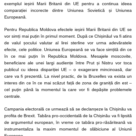
exemplul ieșirii Marii Britanii din UE pentru a continua ideea
comparației incorecte dintre Uniunea Sovietică și Uniunea
Europeană.
Pentru Republica Moldova efectele ieșirii Marii Britanii din UE se
vor simți mai puțin în primul moment. După ce Chișinăul va fi atins
de valul șocului valutar al lirei sterline vor urma adevăratele
efecte, cele politice. Uniunea Europeană se va face simțită din ce
în ce mai puțin în Republica Moldova. Mesajele moscovite,
beneficiare ale unei largi audiențe între Prut și Nistru vor toca
publicul cu ideea dispariției UE – o exagerare mincinoasă, dar
care va fi prezentă. La nivel practic, de la Bruxelles va exista un
interes din ce în ce mai scăzut față de zona de graniță din est –
cel puțin până la momentul la care vor fi depășite problemele
centrale.
Campania electorală ce urmează să se declanșeze la Chișinău va
profita de Brexit. Tabăra pro-occidentală de la Chișinău va fi lipsită
de argumentul european, în vreme ce tabăra pro-răsăriteană va
instrumentaliza la maxim momentul de slăbiciune al Uniunii
Europene.