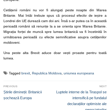
Cetățenii români nu vor fi alungați peste noapte din Marea
Britanie. Mai întâi trebuie spus că procesul efectiv de ieșire a
Londrei din UE durează cam doi ani. Însă s-ar putea ca în această
perioadă românii să renunțe la a se orienta spre Marea Britanie.
Migrația forței de muncă spre lumea britanică va fi încetinită în
următoarea perioadă cu efecte semnificative asupra cetățenilor
moldoveni.
Una peste alta Brexit aduce doar vești proaste pentru toată
lumea.
Tagged
brexit
,
Republica Moldova
,
uniunea europeana
Navigare
PREVIOUS
NEXT
în
Previous
Next
Știrile dimineții: Britanicii
Luptele interne de la Tiraspol se
articole
post:
post:
șochează Europa
intensifică pe fundalul
declarațiilor optimiste ale
negociatorilor