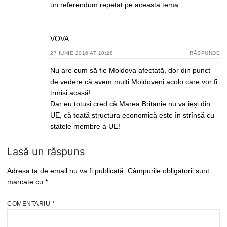
un referendum repetat pe aceasta tema.
VOVA
27 IUNIE 2016 AT 10:28
RĂSPUNDE
Nu are cum să fie Moldova afectată, dor din punct
de vedere că avem mulți Moldoveni acolo care vor fi
trmiși acasă!
Dar eu totuși cred că Marea Britanie nu va ieși din
UE, că toată structura economică este în strînsă cu
statele membre a UE!
Lasă un răspuns
Adresa ta de email nu va fi publicată.
Câmpurile obligatorii sunt
marcate cu
*
COMENTARIU
*