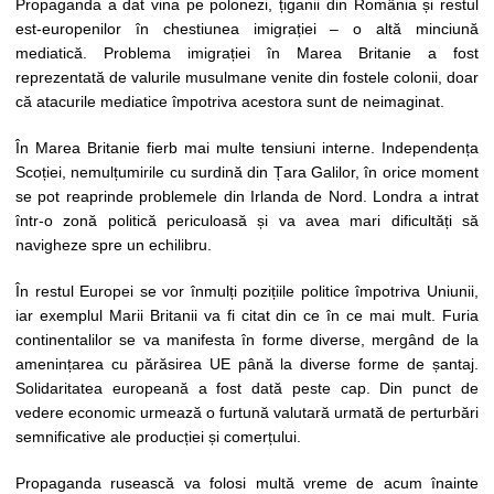
Propaganda a dat vina pe polonezi, țiganii din România și restul
est-europenilor în chestiunea imigrației – o altă minciună
mediatică. Problema imigrației în Marea Britanie a fost
reprezentată de valurile musulmane venite din fostele colonii, doar
că atacurile mediatice împotriva acestora sunt de neimaginat.
În Marea Britanie fierb mai multe tensiuni interne. Independența
Scoției, nemulțumirile cu surdină din Țara Galilor, în orice moment
se pot reaprinde problemele din Irlanda de Nord. Londra a intrat
într-o zonă politică periculoasă și va avea mari dificultăți să
navigheze spre un echilibru.
În restul Europei se vor înmulți pozițiile politice împotriva Uniunii,
iar exemplul Marii Britanii va fi citat din ce în ce mai mult. Furia
continentalilor se va manifesta în forme diverse, mergând de la
amenințarea cu părăsirea UE până la diverse forme de șantaj.
Solidaritatea europeană a fost dată peste cap. Din punct de
vedere economic urmează o furtună valutară urmată de perturbări
semnificative ale producției și comerțului.
Propaganda rusească va folosi multă vreme de acum înainte