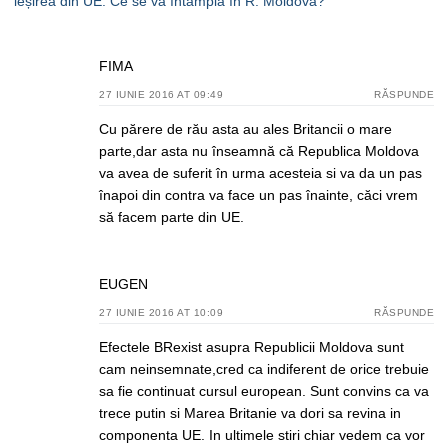
ieșirea din UE. Ce se va întâmpla în R. Moldova?
FIMA
27 IUNIE 2016 AT 09:49
RĂSPUNDE
Cu părere de rău asta au ales Britancii o mare
parte,dar asta nu înseamnă că Republica Moldova
va avea de suferit în urma acesteia si va da un pas
înapoi din contra va face un pas înainte, căci vrem
să facem parte din UE.
EUGEN
27 IUNIE 2016 AT 10:09
RĂSPUNDE
Efectele BRexist asupra Republicii Moldova sunt
cam neinsemnate,cred ca indiferent de orice trebuie
sa fie continuat cursul european. Sunt convins ca va
trece putin si Marea Britanie va dori sa revina in
componenta UE. In ultimele stiri chiar vedem ca vor