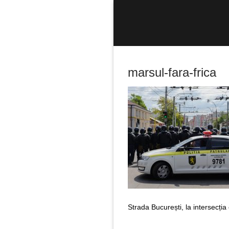
Sari
la
conținut
marsul-fara-frica
Caută
după:
Strada București, la intersecția