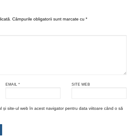
icată.
Câmpurile obligatorii sunt marcate cu
*
EMAIL
*
SITE WEB
și site-ul web în acest navigator pentru data viitoare când o să