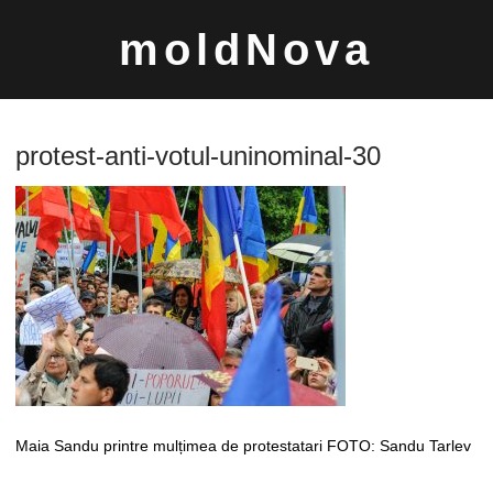
Sari
moldNova
la
conținut
protest-anti-votul-uninominal-30
Caută
după:
Maia Sandu printre mulțimea de protestatari FOTO: Sandu Tarlev