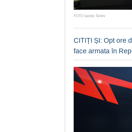
FOTO Sandu Tarlev
CITIȚI ȘI: Opt ore 
face armata în Rep