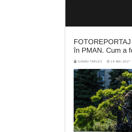
Sari
la
conținut
FOTOREPORTAJ Teh
în PMAN. Cum a fos
SANDU TARLEV
19 MAI 2017
Caută
după: