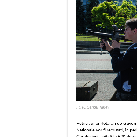
FOTO Sandu Tarlev
Potrivit unei Hotărâri de Guvern
Naționale vor fi recrutați, în pe
Carabinieri – până la 620 de recr