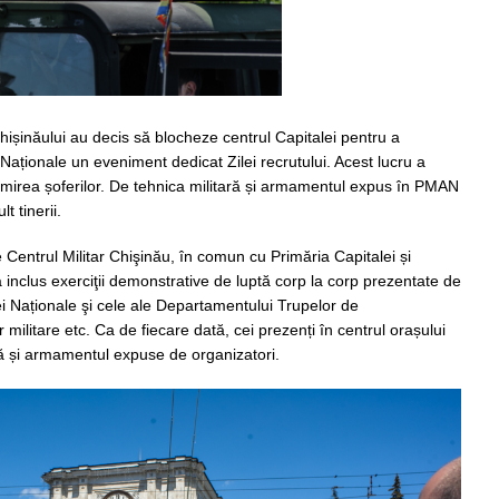
Chișinăului au decis să blocheze centrul Capitalei pentru a
Naționale un eveniment dedicat Zilei recrutului. Acest lucru a
mirea șoferilor. De tehnica militară și armamentul expus în PMAN
t tinerii.
 Centrul Militar Chişinău, în comun cu Primăria Capitalei și
 inclus exerciţii demonstrative de luptă corp la corp prezentate de
ei Naționale şi cele ale Departamentului Trupelor de
militare etc. Ca de fiecare dată, cei prezenți în centrul orașului
ară și armamentul expuse de organizatori.