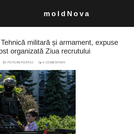
moldNova
nică militară și armament, expuse
t organizată Ziua recrutului
FOTOREPORTAJ
0 COMENTARII