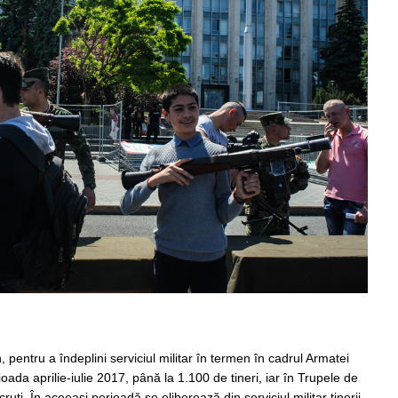
, pentru a îndeplini serviciul militar în termen în cadrul Armatei
rioada aprilie-iulie 2017, până la 1.100 de tineri, iar în Trupele de
uți. În aceeași perioadă se eliberează din serviciul militar tinerii