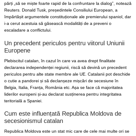
părți „să se miște foarte rapid de la confruntare la dialog”, notează
Reuters. Donald Tusk, președintele Consiliului European, a
împărtășit argumentele constituționale ale premierului spaniol, dar
i-a cerut acestuia să găsească modalități de a preveni o
escaladare a conflictului.
Un precedent periculos pentru viitorul Uniunii
Europene
Plebiscitul catalan, în cazul în care va avea drept finalitate
declararea independenței regiunii, riscă să devină un precedent
periculos pentru alte state membre ale UE. Catalanii pot deschide
o cutie a pandorei și să declanșeze mișcări de secesiune în
Belgia, Italia, Franța, România etc. Așa se face că majoritatea
liderilor europeni și-au declarat susținerea pentru integritatea
teritorială a Spaniei.
Cum este influențată Republica Moldova de
secesionismul catalan
Republica Moldova este un stat mic care de cele mai multe ori se