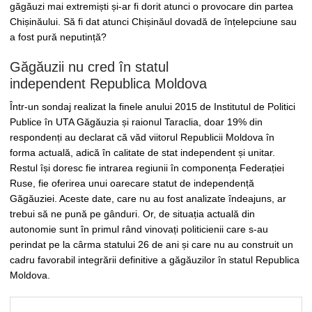
găgăuzi mai extremiști și-ar fi dorit atunci o provocare din partea
Chișinăului. Să fi dat atunci Chișinăul dovadă de înțelepciune sau
a fost pură neputință?
Găgăuzii nu cred în statul
independent Republica Moldova
Într-un sondaj realizat la finele anului 2015 de Institutul de Politici
Publice în UTA Găgăuzia și raionul Taraclia, doar 19% din
respondenți au declarat că văd viitorul Republicii Moldova în
forma actuală, adică în calitate de stat independent și unitar.
Restul își doresc fie intrarea regiunii în componența Federației
Ruse, fie oferirea unui oarecare statut de independență
Găgăuziei. Aceste date, care nu au fost analizate îndeajuns, ar
trebui să ne pună pe gânduri. Or, de situația actuală din
autonomie sunt în primul rând vinovați politicienii care s-au
perindat pe la cârma statului 26 de ani și care nu au construit un
cadru favorabil integrării definitive a găgăuzilor în statul Republica
Moldova.