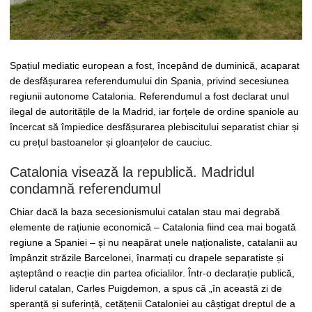
Spațiul mediatic european a fost, începând de duminică, acaparat
de desfășurarea referendumului din Spania, privind secesiunea
regiunii autonome Catalonia. Referendumul a fost declarat unul
ilegal de autoritățile de la Madrid, iar forțele de ordine spaniole au
încercat să împiedice desfășurarea plebiscitului separatist chiar și
cu prețul bastoanelor și gloanțelor de cauciuc.
Catalonia visează la republică. Madridul
condamnă referendumul
Chiar dacă la baza secesionismului catalan stau mai degrabă
elemente de rațiunie economică – Catalonia fiind cea mai bogată
regiune a Spaniei – și nu neapărat unele naționaliste, catalanii au
împânzit străzile Barcelonei, înarmați cu drapele separatiste și
așteptând o reacție din partea oficialilor. Într-o declarație publică,
liderul catalan, Carles Puigdemon, a spus că „în această zi de
speranță și suferință, cetățenii Cataloniei au câștigat dreptul de a