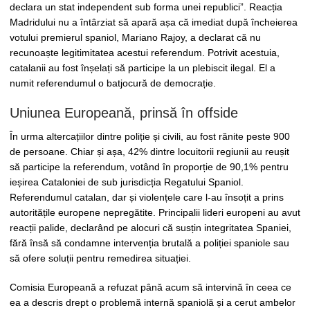
declara un stat independent sub forma unei republici”. Reacția
Madridului nu a întârziat să apară așa că imediat după încheierea
votului premierul spaniol, Mariano Rajoy, a declarat că nu
recunoaște legitimitatea acestui referendum. Potrivit acestuia,
catalanii au fost înșelați să participe la un plebiscit ilegal. El a
numit referendumul o batjocură de democrație.
Uniunea Europeană, prinsă în offside
În urma altercațiilor dintre poliție și civili, au fost rănite peste 900
de persoane. Chiar și așa, 42% dintre locuitorii regiunii au reușit
să participe la referendum, votând în proporție de 90,1% pentru
ieșirea Cataloniei de sub jurisdicția Regatului Spaniol.
Referendumul catalan, dar și violențele care l-au însoțit a prins
autoritățile europene nepregătite. Principalii lideri europeni au avut
reacții palide, declarând pe alocuri că susțin integritatea Spaniei,
fără însă să condamne intervenția brutală a poliției spaniole sau
să ofere soluții pentru remedirea situației.
Comisia Europeană a refuzat până acum să intervină în ceea ce
ea a descris drept o problemă internă spaniolă și a cerut ambelor