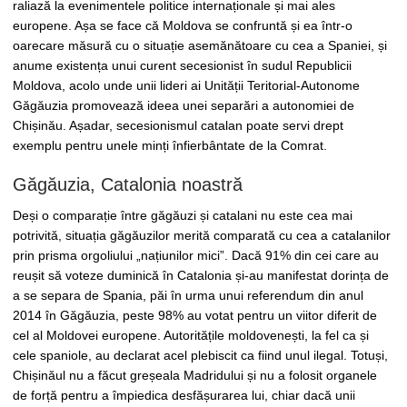
raliază la evenimentele politice internaționale și mai ales
europene. Așa se face că Moldova se confruntă și ea într-o
oarecare măsură cu o situație asemănătoare cu cea a Spaniei, și
anume existența unui curent secesionist în sudul Republicii
Moldova, acolo unde unii lideri ai Unității Teritorial-Autonome
Găgăuzia promovează ideea unei separări a autonomiei de
Chișinău. Așadar, secesionismul catalan poate servi drept
exemplu pentru unele minți înfierbântate de la Comrat.
Găgăuzia, Catalonia noastră
Deși o comparație între găgăuzi și catalani nu este cea mai
potrivită, situația găgăuzilor merită comparată cu cea a catalanilor
prin prisma orgoliului „națiunilor mici”. Dacă 91% din cei care au
reușit să voteze duminică în Catalonia și-au manifestat dorința de
a se separa de Spania, păi în urma unui referendum din anul
2014 în Găgăuzia, peste 98% au votat pentru un viitor diferit de
cel al Moldovei europene. Autoritățile moldovenești, la fel ca și
cele spaniole, au declarat acel plebiscit ca fiind unul ilegal. Totuși,
Chișinăul nu a făcut greșeala Madridului și nu a folosit organele
de forță pentru a împiedica desfășurarea lui, chiar dacă unii