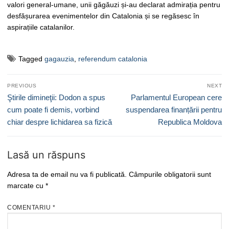
valori general-umane, unii găgăuzi și-au declarat admirația pentru
desfășurarea evenimentelor din Catalonia și se regăsesc în
aspirațiile catalanilor.
Tagged
gagauzia
,
referendum catalonia
Navigare
PREVIOUS
NEXT
în
Previous
Next
Ştirile dimineţii: Dodon a spus
Parlamentul European cere
articole
post:
post:
cum poate fi demis, vorbind
suspendarea finanțării pentru
chiar despre lichidarea sa fizică
Republica Moldova
Lasă un răspuns
Adresa ta de email nu va fi publicată.
Câmpurile obligatorii sunt
marcate cu
*
COMENTARIU
*