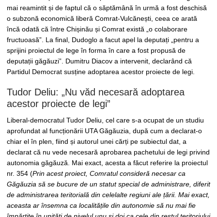
mai reamintit și de faptul că o săptămână în urmă a fost deschisă
o subzonă economică liberă Comrat-Vulcănești, ceea ce arată
încă odată că între Chișinău și Comrat există „o colaborare
fructuoasă”. La final, Dudoglo a facut apel la deputați „pentru a
sprijini proiectul de lege în forma în care a fost propusă de
deputații găgăuzi”. Dumitru Diacov a intervenit, declarând că
Partidul Democrat susține adoptarea acestor proiecte de legi.
Tudor Deliu: „Nu văd necesară adoptarea
acestor proiecte de legi”
Liberal-democratul Tudor Deliu, cel care s-a ocupat de un studiu
aprofundat al funcționării UTA Găgăuzia, după cum a declarat-o
chiar el în plen, fiind și autorul unei cărți pe subiectul dat, a
declarat că nu vede necesară aprobarea pachetului de legi privind
autonomia găgăuză. Mai exact, acesta a făcut referire la proiectul
nr. 354 (
Prin acest proiect, Comratul consideră necesar ca
Găgăuzia să se bucure de un statut special de administrare, diferit
de administrarea teritorială din celelalte regiuni ale țării. Mai exact,
aceasta ar însemna ca localitățile din autonomie să nu mai fie
împărțite în unități de nivelul unu și doi ca cele din restul teritoriului