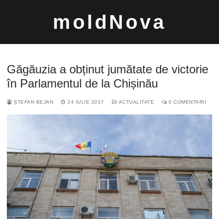
Sari
moldNova
la
conținut
Găgăuzia a obținut jumătate de victorie
în Parlamentul de la Chișinău
ȘTEFAN BEJAN
24 IULIE 2017
ACTUALITATE
0 COMENTARII
Caută
după: