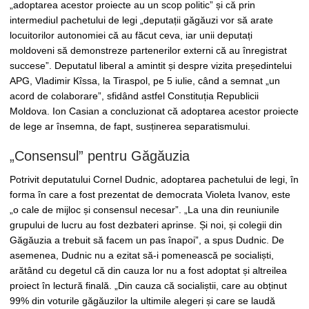
„adoptarea acestor proiecte au un scop politic” și că prin
intermediul pachetului de legi „deputații găgăuzi vor să arate
locuitorilor autonomiei că au făcut ceva, iar unii deputați
moldoveni să demonstreze partenerilor externi că au înregistrat
succese”. Deputatul liberal a amintit și despre vizita președintelui
APG, Vladimir Kîssa, la Tiraspol, pe 5 iulie, când a semnat „un
acord de colaborare”, sfidând astfel Constituția Republicii
Moldova. Ion Casian a concluzionat că adoptarea acestor proiecte
de lege ar însemna, de fapt, susținerea separatismului.
„Consensul” pentru Găgăuzia
Potrivit deputatului Cornel Dudnic, adoptarea pachetului de legi, în
forma în care a fost prezentat de democrata Violeta Ivanov, este
„o cale de mijloc și consensul necesar”. „La una din reuniunile
grupului de lucru au fost dezbateri aprinse. Și noi, și colegii din
Găgăuzia a trebuit să facem un pas înapoi”, a spus Dudnic. De
asemenea, Dudnic nu a ezitat să-i pomenească pe socialiști,
arătând cu degetul că din cauza lor nu a fost adoptat și altreilea
proiect în lectură finală. „Din cauza că socialiștii, care au obținut
99% din voturile găgăuzilor la ultimile alegeri și care se laudă