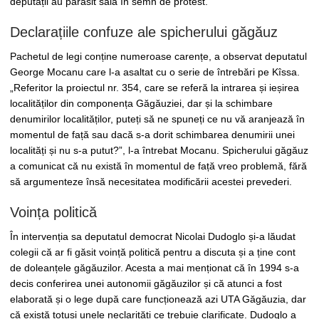
deputații au părăsit sala în semn de protest.
Declarațiile confuze ale spicherului găgăuz
Pachetul de legi conține numeroase carențe, a observat deputatul
George Mocanu care l-a asaltat cu o serie de întrebări pe Kîssa.
„Referitor la proiectul nr. 354, care se referă la intrarea și ieșirea
localităților din componența Găgăuziei, dar și la schimbare
denumirilor localităților, puteți să ne spuneți ce nu vă aranjează în
momentul de față sau dacă s-a dorit schimbarea denumirii unei
localități și nu s-a putut?”, l-a întrebat Mocanu. Spicherului găgăuz
a comunicat că nu există în momentul de față vreo problemă, fără
să argumenteze însă necesitatea modificării acestei prevederi.
Voința politică
În intervenția sa deputatul democrat Nicolai Dudoglo și-a lăudat
colegii că ar fi găsit voință politică pentru a discuta și a ține cont
de doleanțele găgăuzilor. Acesta a mai menționat că în 1994 s-a
decis conferirea unei autonomii găgăuzilor și că atunci a fost
elaborată și o lege după care funcționează azi UTA Găgăuzia, dar
că există totuși unele neclarități ce trebuie clarificate. Dudoglo a