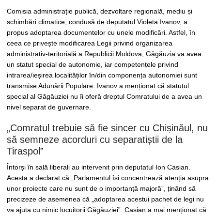
Comisia administrație publică, dezvoltare regională, mediu și
schimbări climatice, condusă de deputatul Violeta Ivanov, a
propus adoptarea documentelor cu unele modificări. Astfel, în
ceea ce privește modificarea Legii privind organizarea
administrativ-teritorială a Republicii Moldova, Găgăuzia va avea
un statut special de autonomie, iar competențele privind
intrarea/ieșirea localităților în/din componența autonomiei sunt
transmise Adunării Populare. Ivanov a menționat că statutul
special al Găgăuziei nu îi oferă dreptul Comratului de a avea un
nivel separat de guvernare.
„Comratul trebuie să fie sincer cu Chișinăul, nu
să semneze acorduri cu separatiștii de la
Tiraspol”
Întorși în sală liberali au intervenit prin deputatul Ion Casian.
Acesta a declarat că „Parlamentul își concentrează atenția asupra
unor proiecte care nu sunt de o importanță majoră”, ținând să
precizeze de asemenea că „adoptarea acestui pachet de legi nu
va ajuta cu nimic locuitorii Găgăuziei”. Casian a mai menționat că