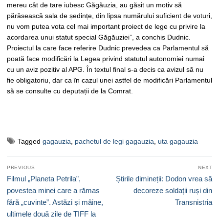
mereu cât de tare iubesc Găgăuzia, au găsit un motiv să
părăsească sala de ședințe, din lipsa numărului suficient de voturi,
nu vom putea vota cel mai important proiect de lege cu privire la
acordarea unui statut special Găgăuziei”, a conchis Dudnic.
Proiectul la care face referire Dudnic prevedea ca Parlamentul să
poată face modificări la Legea privind statutul autonomiei numai
cu un aviz pozitiv al APG. În textul final s-a decis ca avizul să nu
fie obligatoriu, dar ca în cazul unei astfel de modificări Parlamentul
să se consulte cu deputații de la Comrat.
Tagged
gagauzia
,
pachetul de legi gagauzia
,
uta gagauzia
Navigare
PREVIOUS
NEXT
în
Previous
Next
Filmul „Planeta Petrila”,
Știrile dimineții: Dodon vrea să
articole
post:
post:
povestea minei care a rămas
decoreze soldații ruși din
fără „cuvinte”. Astăzi și mâine,
Transnistria
ultimele două zile de TIFF la