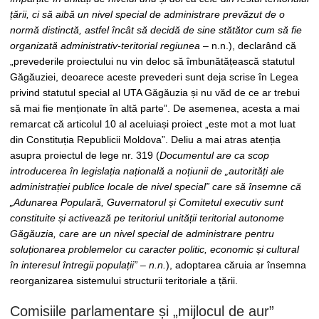
țării, ci să aibă un nivel special de administrare prevăzut de o
normă distinctă, astfel încât să decidă de sine stătător cum să fie
organizată administrativ-teritorial regiunea
– n.n.), declarând că
„prevederile proiectului nu vin deloc să îmbunătățească statutul
Găgăuziei, deoarece aceste prevederi sunt deja scrise în Legea
privind statutul special al UTA Găgăuzia și nu văd de ce ar trebui
să mai fie menționate în altă parte”. De asemenea, acesta a mai
remarcat că articolul 10 al aceluiași proiect „este mot a mot luat
din Constituția Republicii Moldova”. Deliu a mai atras atenția
asupra proiectul de lege nr. 319 (
Documentul are ca scop
introducerea în legislația națională a noțiunii de „autorități ale
administrației publice locale de nivel special” care să însemne că
„Adunarea Populară, Guvernatorul și Comitetul executiv sunt
constituite și activează pe teritoriul unității teritorial autonome
Găgăuzia, care are un nivel special de administrare pentru
soluționarea problemelor cu caracter politic, economic și cultural
în interesul întregii populații” – n.n.
), adoptarea căruia ar însemna
reorganizarea sistemului structurii teritoriale a țării.
Comisiile parlamentare și „mijlocul de aur”