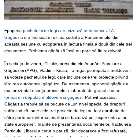
Epopeea
pachetului de legi care vizează autonomia UTA
Găgăuzia
s-a încheiat în ultima ședință a Parlamentului din
această sesiune cu adoptarea în lectură finală a două din cele trei
documente. Problema găgăuză însă nu pare să fie rezolvată.
În ședința de vineri, 21 iulie, președintele Adunării Populare a
Găgăuziei (APG), Vladimir Kîssa, i-a rugat pe deputații moldoveni
să voteze pachetul de legi, care include cele trei proiecte privind
lărgirea autonomiei găgăuze. De asemenea, spicherul găgăuz a
mai prezentat esența proiectelor elaborate de
grupul comun
format din deputați moldoveni și găgăuzi
. Potrivit acestuia,
Găgăuzia trebuie să se bucure de „un nivel special de drepturi”,
subliniind că toate cele trei proiecte de legi au fost aprobate de
către partenerii internaționali și se bazează pe „experiența altor
state europene”. Înainte de prezentarea documentelor, fracțiunea
Partidului Liberal a cerut o pauză, dar deoarece a fost refuzată,