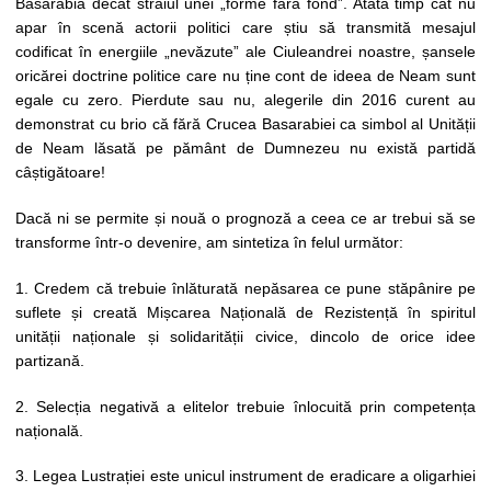
Basarabia decât straiul unei „forme fără fond”. Atâta timp cât nu
apar în scenă actorii politici care știu să transmită mesajul
codificat în energiile „nevăzute” ale Ciuleandrei noastre, șansele
oricărei doctrine politice care nu ține cont de ideea de Neam sunt
egale cu zero. Pierdute sau nu, alegerile din 2016 curent au
demonstrat cu brio că fără Crucea Basarabiei ca simbol al Unității
de Neam lăsată pe pământ de Dumnezeu nu există partidă
câștigătoare!
Dacă ni se permite și nouă o prognoză a ceea ce ar trebui să se
transforme într-o devenire, am sintetiza în felul următor:
1. Credem că trebuie înlăturată nepăsarea ce pune stăpânire pe
suflete și creată Mișcarea Națională de Rezistență în spiritul
unității naționale și solidarității civice, dincolo de orice idee
partizană.
2. Selecția negativă a elitelor trebuie înlocuită prin competența
națională.
3. Legea Lustrației este unicul instrument de eradicare a oligarhiei