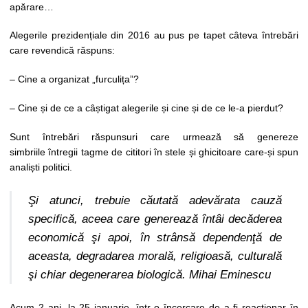
apărare…
Alegerile prezidențiale din 2016 au pus pe tapet câteva întrebări
care revendică răspuns:
– Cine a organizat „furculița”?
– Cine și de ce a câștigat alegerile și cine și de ce le-a pierdut?
Sunt întrebări răspunsuri care urmează să genereze
simbriile întregii tagme de cititori în stele și ghicitoare care-și spun
analiști politici.
Şi atunci, trebuie căutată adevărata cauză
specifică, aceea care generează întâi decăderea
economică şi apoi, în strânsă dependenţă de
aceasta, degradarea morală, religioasă, culturală
şi chiar degenerarea biologică.
Mihai Eminescu
Acum 2 ani, la 25 ianuarie, într-o încercare de a fi reacționar în