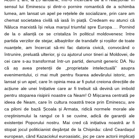
sensul lui Eminescu și dintr-o pornire romantică de a schimba
lumea, am lansat un apel pe rețelele de socializare, prin care am
chemat societatea civilă să iasă în piață. Credeam eu atunci că
Năluca marxistă își relua marșul triumfal spre Europa…. Pornind
de la o alianță ce se cristaliza în politicul moldovenesc între
partida verzilor de stejar, albaștrilor de trandafir și roșiilor de toate
nuanțele, am încercat să-mi fac datoria civică, convocând o
întrunire, preluată ulterior, şi cu ajutorul unor tineri ai Moldovei, de
cei care s-au transformat într-un partid, denumit generic DA. Nu
că aș avea pretenții de „proprietate intelectuală” asupra
evenimentului, ci mai mult pentru fixarea adevărului istoric, am
lansat și un apel, care în opinia mea ar fi putut creiona direcțiile de
acțiune ale unei Inițiative care ar fi trebuit să devină un imbold
pentru stoparea risipirii noastre ca Neam! O Mișcarea centrată pe
ideea de Neam, care în cultura noastră trece prin Eminescu, are
ca piloni de bază Școala și Armata, ridică normele morale ale
creştinismului la rangul ce li se cuvine, adică de garanții ale
existenței Poporului nostru. Mai cred că inițiativa noastră ar fi
stopat jocul politicianist deşănțat de la Chișinău: când Ceardașul
european, când Kazaciokul euroasiatic, joc pe care actorii implicați