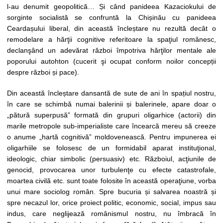
l-au denumit geopolitică… Și când panideea Kazaciokului de
sorginte socialistă se confruntă la Chișinău cu panideea
Ceardașului liberal, din această încleștare nu rezultă decât o
remodelare a hărţii cognitive referitoare la spaţiul românesc,
declanşând un adevărat război împotriva hărţilor mentale ale
poporului autohton (cucerit şi ocupat conform noilor concepții
despre război și pace).
Din această încleștare dansantă de sute de ani în spațiul nostru,
în care se schimbă numai balerinii și balerinele, apare doar o
„pătură superpusă” formată din grupuri oligarhice (actorii) din
marile metropole sub-imperialiste care încearcă mereu să creeze
o anume „hartă cognitivă” moldovenească. Pentru impunerea ei
oligarhiile se folosesc de un formidabil aparat instituţional,
ideologic, chiar simbolic (persuasiv) etc. Războiul, acţiunile de
genocid, provocarea unor turbulenţe cu efecte catastrofale,
moartea civilă etc. sunt toate folosite în această operaţiune, vorba
unui mare sociolog român. Spre bucuria și salvarea noastră și
spre necazul lor, orice proiect politic, economic, social, impus sau
indus, care neglijează românismul nostru, nu îmbracă în