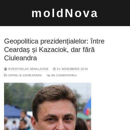
Sari
moldNova
la
conținut
Geopolitica prezidențialelor: între
Ceardaş și Kazaciok, dar fără
Ciuleandra
Caută
SVEATOSLAV MIHALACHE
21 NOIEMBRIE 2016
după:
OPINII & COMENTARII
UN COMENTARIU