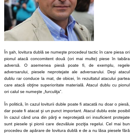
În şah, lovitura dublă se numeşte procedeul tactic în care piesa ori
pionul atacă concomitent două (ori mai multe) piese în tabăra
adversă. O asemenea piesă poate fi, de exemplu, regele
adversarului, piesele neprotejate ale adversarului. Deşi atacul
dublu rar conduce la mat, de obicei, în rezultatul atacului partea
care atacă obţine superioritate materială. Atacul dublu cu pionul
ori calul se numeşte „furculiţa”.
În politică, în cazul loviturii duble poate fi atacată nu doar o piesă,
dar poate fi atacat şi un punct important. Atacul dublu este posibil
în cazul când una din părţi e neprotejată ori insuficient protejate
sunt piesele şi pionii care dezvăluie poziţia regelui. Cel mai bun
procedeu de apărare de lovitura dublă e de a nu lăsa piesele fără