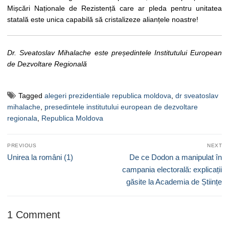
Mișcări Naționale de Rezistență care ar pleda pentru unitatea
statală este unica capabilă să cristalizeze alianțele noastre!
Dr. Sveatoslav Mihalache este președintele Institutului European
de Dezvoltare Regională
Tagged
alegeri prezidentiale republica moldova
,
dr sveatoslav
mihalache
,
presedintele institutului european de dezvoltare
regionala
,
Republica Moldova
Navigare
PREVIOUS
NEXT
în
Previous
Next
Unirea la români (1)
De ce Dodon a manipulat în
articole
post:
post:
campania electorală: explicații
găsite la Academia de Științe
1 Comment