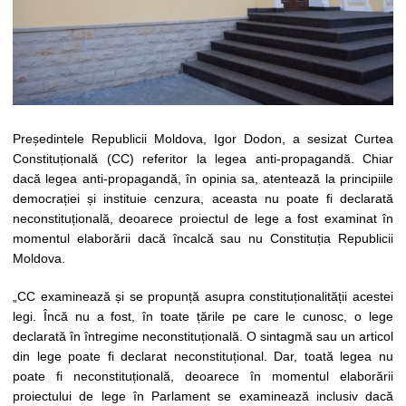
Președintele Republicii Moldova, Igor Dodon, a sesizat Curtea
Constituțională (CC) referitor la legea anti-propagandă. Chiar
dacă legea anti-propagandă, în opinia sa, atentează la principiile
democrației și instituie cenzura, aceasta nu poate fi declarată
neconstituțională, deoarece proiectul de lege a fost examinat în
momentul elaborării dacă încalcă sau nu Constituția Republicii
Moldova.
„CC examinează și se propunță asupra constituționalității acestei
legi. Încă nu a fost, în toate țările pe care le cunosc, o lege
declarată în întregime neconstituțională. O sintagmă sau un articol
din lege poate fi declarat neconstituțional. Dar, toată legea nu
poate fi neconstituțională, deoarece în momentul elaborării
proiectului de lege în Parlament se examinează inclusiv dacă