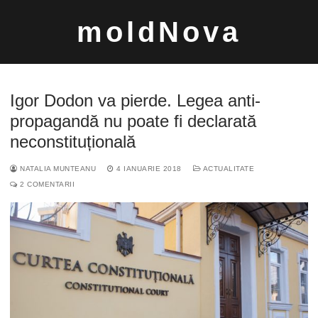
Sari
moldNova
la
conținut
Igor Dodon va pierde. Legea anti-
propagandă nu poate fi declarată
neconstituțională
Caută
NATALIA MUNTEANU
4 IANUARIE 2018
ACTUALITATE
după:
2 COMENTARII