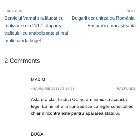
Navigare
PREVIOUS
NEXT
în
Previous
Next
Serviciul Vamal s-a lăudat cu
Bulgarii cer unirea cu România.
articole
post:
post:
realizările din 2017: stoparea
Basarabia mai așteaptă
traficului cu anabolizante și mai
mulți bani la buget
2 Comments
MAXIM
4 IANUARIE 2018 AT 14:58
RĂSPUNDE
Asta era clar, fiindca CC nu are nimic cu aceasta
lege. Ea nu intra in contradictie cu legile constitutiei,
chiar dincontra este pentru apararea statului.
BUGA