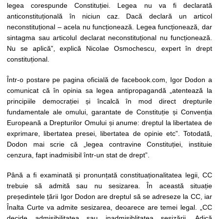
legea corespunde Constituției. Legea nu va fi declarată
anticonstituțională în niciun caz. Dacă declară un articol
neconstituțional – acela nu funcționează. Legea funcționează, dar
sintagma sau articolul declarat neconstituțional nu funcționează.
Nu se aplică”, explică Nicolae Osmochescu, expert în drept
constituțional.
Într-o postare pe pagina oficială de facebook.com, Igor Dodon a
comunicat că în opinia sa legea antipropagandă „atentează la
principiile democrației și încalcă în mod direct drepturile
fundamentale ale omului, garantate de Constituție și Convenția
Europeană a Drepturilor Omului și anume: dreptul la libertatea de
exprimare, libertatea presei, libertatea de opinie etc”. Totodată,
Dodon mai scrie că „legea contravine Constituției, instituie
cenzura, fapt inadmisibil într-un stat de drept”.
Până a fi examinată și pronunțată constituaționalitatea legii, CC
trebuie să admită sau nu sesizarea. În această situație
președintele țării Igor Dodon are dreptul să se adreseze la CC, iar
Înalta Curte va admite sesizarea, deoarece are temei legal. „CC
decide admisibilitatea sau inadmisiblitatea sesizării. Adică