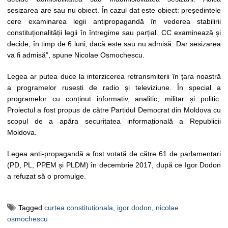
sesizarea are sau nu obiect. În cazul dat este obiect: președintele
cere examinarea legii antipropagandă în vederea stabilirii
constituționalității legii în întregime sau parțial. CC examinează și
decide, în timp de 6 luni, dacă este sau nu admisă. Dar sesizarea
va fi admisă”, spune Nicolae Osmochescu.
Legea ar putea duce la interzicerea retransmiterii în țara noastră
a programelor rusești de radio și televiziune. În special a
programelor cu conținut informativ, analitic, militar și politic.
Proiectul a fost propus de către Partidul Democrat din Moldova cu
scopul de a apăra securitatea informațională a Republicii
Moldova.
Legea anti-propagandă a fost votată de către 61 de parlamentari
(PD, PL, PPEM și PLDM) în decembrie 2017, după ce Igor Dodon
a refuzat să o promulge.
Tagged
curtea constitutionala
,
igor dodon
,
nicolae
osmochescu