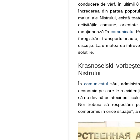
conducere de vârf, în ultimii 8
încrederea din partea poporul
maluri ale Nistrului, există to
activitățile comune, orientate
menționează în
comunicatul
Pr
înregistrării transportului auto,
discuție. La următoarea întreved
soluțiile.
Krasnoselski vorbeșt
Nistrului
În
comunicatul
său, administra
economic pe care le-a evidenți
să nu devină ostatecii politicului
Noi trebuie să respectăm po
compromis în orice situație”, a 