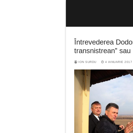
Sari
la
conținut
Întrevederea Dodo
transnistrean” sau
ION SURDU
4 IANUARIE 2017
Caută
după: