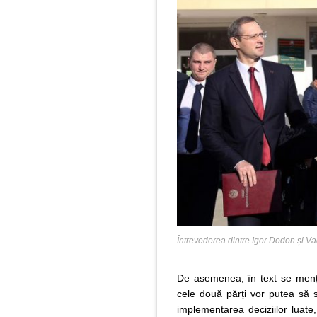
Întrevederea dintre Igor Dodon și V
De asemenea, în text se menți
cele două părți vor putea să s
implementarea deciziilor luate