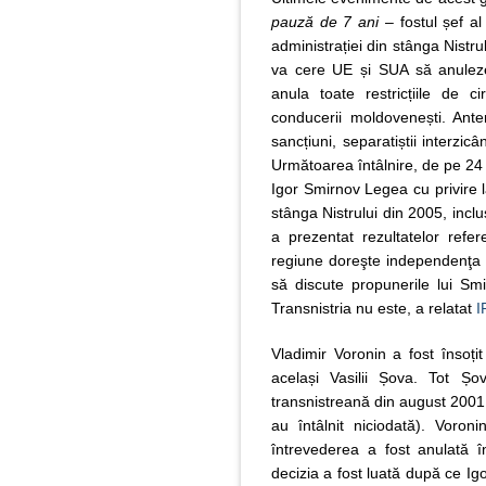
pauză de 7 ani
– fostul șef al 
administrației din stânga Nistru
va cere UE și SUA să anuleze 
anula toate restricțiile de ci
conducerii moldovenești. Ante
sancțiuni, separatiștii interz
Următoarea întâlnire, de pe 24 
Igor Smirnov Legea cu privire la 
stânga Nistrului din 2005, incl
a prezentat rezultatelor refe
regiune doreşte independenţa T
să discute propunerile lui Sm
Transnistria nu este, a relatat
I
Vladimir Voronin a fost însoțit
același Vasilii Șova. Tot Șo
transnistreană din august 2001 
au întâlnit niciodată). Vor
întrevederea a fost anulată 
decizia a fost luată după ce Igo