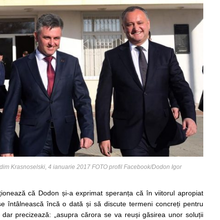
adim Krasnoselski, 4 ianuarie 2017 FOTO profil Facebook/Dodon Igor
onează că Dodon și-a exprimat speranța că în viitorul apropiat
e întâlnească încă o dată și să discute termeni concreți pentru
, dar precizează: „asupra cărora se va reuși găsirea unor soluții