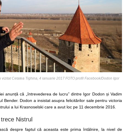
 vizitat Cetatea Tighina, 4 ianuarie 2017 FOTO profil Facebook/Dodon Igor
ției anunță că „întrevederea de lucru” dintre Igor Dodon și Vadim
l Bender. Dodon a insistat asupra felicitărilor sale pentru victoria
istrului a lui Krasnoselski care a avut loc pe 11 decembrie 2016.
trece Nistrul
scă despre faptul că aceasta este prima întâlnire, la nivel de