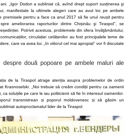
 ani. „Igor Dodon a subliniat că, avînd drept suport susținerea şi
ui, manifestate la ultimele alegeri care au avut loc pe ambele
ate premisele pentru a face ca anul 2017 să fie unul reușit pentru
 spre ameliorarea raporturilor dintre Chișinău şi Tiraspol”, se
eședinției. Potrivit acestuia, problemele din sfera învăţământului,
 comunicațiilor, circulației cetățenilor au fost principalele teme de
ere, care va avea loc „în viitorul cel mai apropiat” vor fi discutate
e despre două popoare pe ambele maluri ale
ția de la Tiraspol atrage atenția asupra problemelor de ordin
at Krasnoselski. „Noi trebuie să creăm condiții pentru ca oamenii
, ca soluțiile pe care le iau politicienii să fie în interesul oamenilor.
porul transnistrean și poporul moldovenesc și să găsim un
subliniat autoproclamatul lider de la Tiraspol.