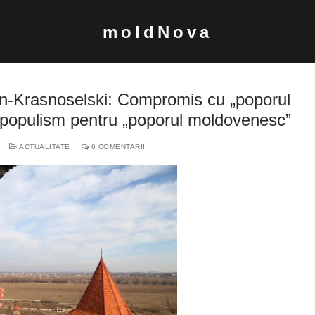
moldNova
n-Krasnoselski: Compromis cu „poporul
 populism pentru „poporul moldovenesc”
ACTUALITATE
6 COMENTARII