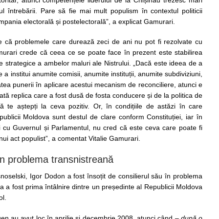
 întrebării. Pare să fie mai mult populism în contextul politicii
mpania electorală și postelectorală”, a explicat Gamurari.
 că problemele care durează zeci de ani nu pot fi rezolvate cu
amurari crede că ceea ce se poate face în prezent este stabilirea
 strategice a ambelor maluri ale Nistrului. „Dacă este ideea de a
a institui anumite comisii, anumite instituții, anumite subdiviziuni,
tea punerii în aplicare acestui mecanism de reconciliere, atunci e
oată replica care a fost dusă de fosta conducere și de la politica de
ă te aștepți la ceva pozitiv. Or, în condițiile de astăzi în care
ublicii Moldova sunt destul de clare conform Constituției, iar în
ri cu Guvernul și Parlamentul, nu cred că este ceva care poate fi
unui act populist”, a comentat Vitalie Gamurari.
 în problema transnistreană
oselski, Igor Dodon a fost însoțit de consilierul său în problema
sta a fost prima întâlnire dintre un președinte al Republicii Moldova
ol.
en au avut loc în aprilie și decembrie 2008, atunci când –
după o