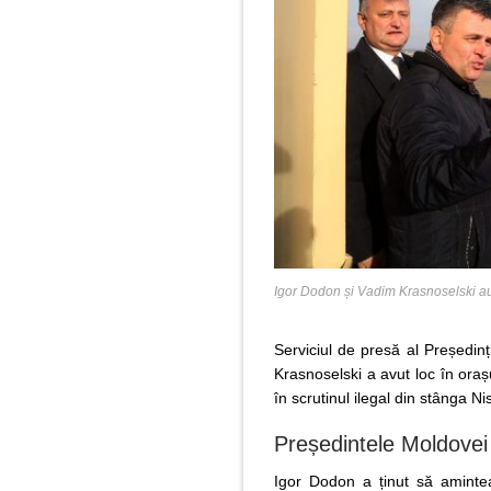
Igor Dodon și Vadim Krasnoselski au
Serviciul de presă al Președin
Krasnoselski a avut loc în orașu
în scrutinul ilegal din stânga N
Președintele Moldovei 
Igor Dodon a ținut să amintea