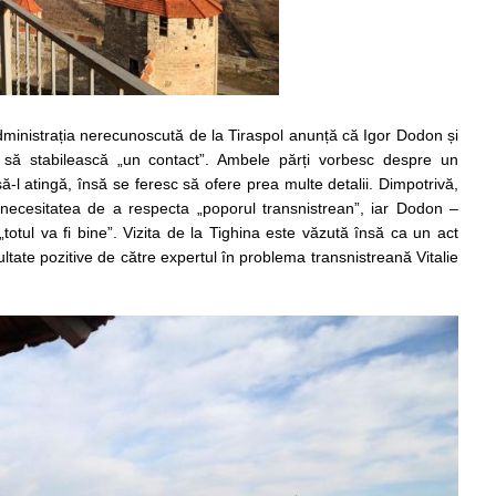
dministrația nerecunoscută de la Tiraspol anunță că Igor Dodon și
 să stabilească „un contact”. Ambele părți vorbesc despre un
l atingă, însă se feresc să ofere prea multe detalii. Dimpotrivă,
necesitatea de a respecta „poporul transnistrean”, iar Dodon –
„totul va fi bine”. Vizita de la Tighina este văzută însă ca un act
ltate pozitive de către expertul în problema transnistreană Vitalie