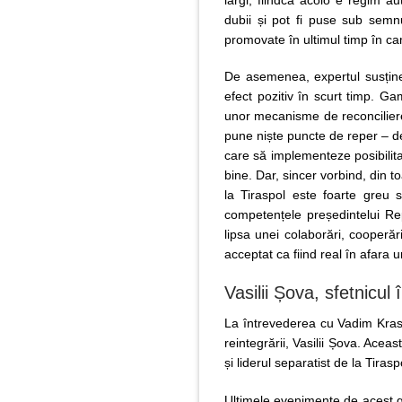
dubii și pot fi puse sub semnul
promovate în ultimul timp în ca
De asemenea, expertul susține
efect pozitiv în scurt timp. G
unor mecanisme de reconciliere
pune niște puncte de reper – de 
care să implementeze posibilita
bine. Dar, sincer vorbind, din t
la Tiraspol este foarte greu s
competențele președintelui Rep
lipsa unei colaborări, cooperă
acceptat ca fiind real în afara 
Vasilii Șova, sfetnicul
La întrevederea cu Vadim Krasn
reintegrării, Vasilii Șova. Acea
și liderul separatist de la Tirasp
Ultimele evenimente de acest g