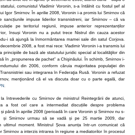
statului, comunistul Vladimir Voronin, s-a întâlnit cu fostul șef al
lui Igor Smirnov. În aprilie 2008, Voronin i-a promis lui Smirnov că
sancțiunile impuse liderilor transnistreni, iar Smirnov – că va
rculație pe teritoriul regiunii, impuse anterior reprezentanților
rior, însuși Voronin nu a putut trece Nistrul din cauza acestor
icându-i să ajungă la înmormântarea mamei sale din satul Corjova.
decembrie 2008, a fost mai rece: Vladimir Voronin i-a transmis lui
principiile de bază ale statutului juridic special al localităţilor din
usă în „propunerea de pachet” a Chişinăului. În schimb, Smirnov i-
rendumului din 2006, conform căruia majoritatea populaţiei din
ransnistriei sau integrarea în Federaţia Rusă. Voronin a refuzat
irnov, menţionând că el va discuta doar cu o parte egală, dar
PN
.
 la întrevederile cu Smirnov de ministrul Reintegrării de atunci,
va a fost cel care a intermediat discuțiile despre problema
și până în aprilie 2008 (perioadă în care Voronin și Smirnov nu s-
onin și Smirnov urmau să se vadă și pe 25 martie 2009, dar
în ultimul moment. Ministrul Șova anunța într-un comunicat că
r Smirnov a interzis intrarea în regiune a mediatorilor în procesul