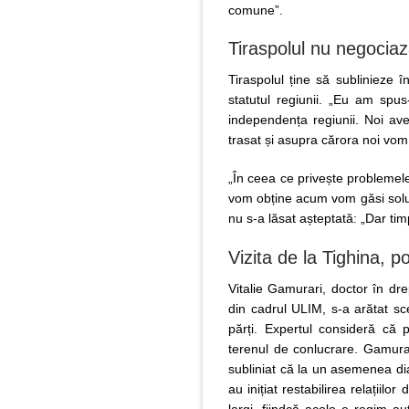
comune”.
Tiraspolul nu negociaz
Tiraspolul ține să sublinieze 
statutul regiunii. „Eu am spus
independența regiunii. Noi av
trasat și asupra cărora noi vom 
„În ceea ce privește problemele
vom obține acum vom găsi soluți
nu s-a lăsat așteptată: „Dar tim
Vizita de la Tighina, p
Vitalie Gamurari, doctor în drep
din cadrul ULIM, s-a arătat sc
părți. Expertul consideră că 
terenul de conlucrare. Gamura
subliniat că la un asemenea di
au inițiat restabilirea relațiil
largi, fiindcă acolo e regim au