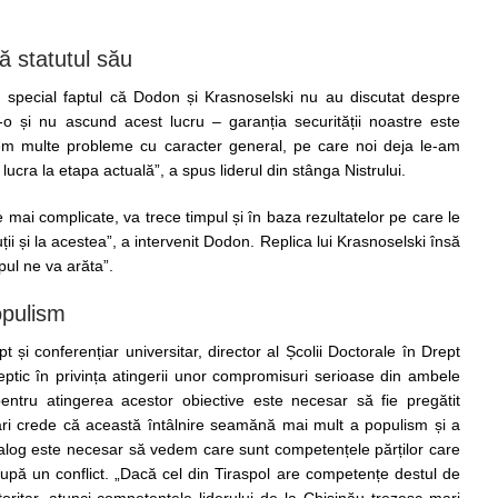
ă statutul său
în special faptul că Dodon și Krasnoselski nu au discutat despre
-o și nu ascund acest lucru – garanția securității noastre este
em multe probleme cu caracter general, pe care noi deja le-am
lucra la etapa actuală”, a spus liderul din stânga Nistrului.
 mai complicate, va trece timpul și în baza rezultatelor pe care le
i și la acestea”, a intervenit Dodon. Replica lui Krasnoselski însă
pul ne va arăta”.
opulism
t și conferențiar universitar, director al Școlii Doctorale în Drept
eptic în privința atingerii unor compromisuri serioase din ambele
pentru atingerea acestor obiective este necesar să fie pregătit
ri crede că această întâlnire seamănă mai mult a populism și a
alog este necesar să vedem care sunt competențele părților care
or după un conflict. „Dacă cel din Tiraspol are competențe destul de
toritar, atunci competențele liderului de la Chișinău trezesc mari