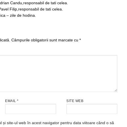
ndrian Candu,responsabil de tati celea.
Pavel Filip,responsabil de tati celea.
ca – zile de hodina.
icată.
Câmpurile obligatorii sunt marcate cu
*
EMAIL
*
SITE WEB
și site-ul web în acest navigator pentru data viitoare când o să