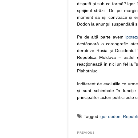
dispută și sub ce formă? Igor D
sprijinul străzii. De pe marg
moment să își convoace și ei 
Dodon la anunțul suspendării s
Pe de altă parte avem
ipote
desfășoară o coreografie atent
deruteze Rusia și Occidentul 
Republica Moldova – astfel 
reacționează în nici un fel la 
Plahotniuc.
Indiferent de evoluțiile ce urm
și sunt schimbate în funcție
principalilor actori politici es
Tagged
igor dodon
,
Republ
Navigare
PREVIOUS