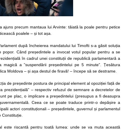
a ajuns precum mantaua lui Arvinte: tăiată la poale pentru petice
ticească poalele – și tot așa.
 Parlament după încheierea mandatului lui Timofti s-a găsit soluția
e popor. Când președintele a invocat votul popular pentru a se
ezidențială în cadrul unei constituții de republică parlamentară a
ia magică a ”suspendării președintelui pe 5 minute”. Țesătura
blica Moldova – și așa destul de firavă! – începe să se destrame.
ția de președinte postura de principal element al opoziției față de
a prezidențială” – respectiv refuzul de semnare a decretelor de
sunt pe plac, o implicare a președintelui (presupus a fi deasupra
ca guvernamentală. Ceea ce se poate traduce printr-o depășire a
ncipalii actori constituționali – președintele, guvernul și parlamentul
e Constituție.
onal este riscantă pentru toată lumea: unde se va muta această