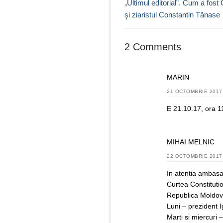
în
Previous
„Ultimul editorial”. Cum a fost
post:
şi ziaristul Constantin Tănase
articole
2 Comments
MARIN
21 OCTOMBRIE 2017 
E 21.10.17, ora 11
MIHAI MELNIC
22 OCTOMBRIE 2017 
In atentia ambasad
Curtea Constitutio
Republica Moldova
Luni – prezident 
Marti si miercuri 