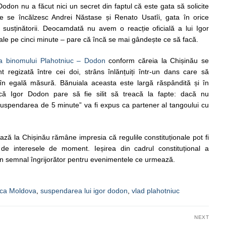
odon nu a făcut nici un secret din faptul că este gata să solicite
ine se încălzesc Andrei Năstase și Renato Usatîi, gata în orice
susținătorii. Deocamdată nu avem o reacție oficială a lui Igor
ale pe cinci minute – pare că încă se mai gândește ce să facă.
za binomului Plahotniuc – Dodon
conform căreia la Chișinău se
 regizată între cei doi, strâns înlănțuiți într-un dans care să
în egală măsură. Bănuiala aceasta este largă răspândită și în
că Igor Dodon pare să fie silit să treacă la fapte: dacă nu
”suspendarea de 5 minute” va fi expus ca partener al tangoului cu
ează la Chișinău rămâne impresia că regulile constituționale pot fi
 de interesele de moment. Ieșirea din cadrul constituțional a
te un semnal îngrijorător pentru evenimentele ce urmează.
ica Moldova
,
suspendarea lui igor dodon
,
vlad plahotniuc
NEXT