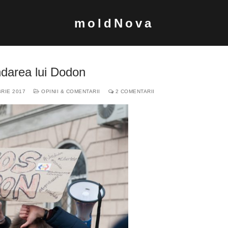
moldNova
darea lui Dodon
RIE 2017
OPINII & COMENTARII
2 COMENTARII