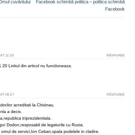
Next
 Omul cuvântului
Facebook schimbă politica – politica schimbă
post:
Facebook
AT 11:20
RĂSPUNDE
.20 Linkul din articol nu functioneaza.
AT 08:27
RĂSPUNDE
orilor acreditati la Chisinau.
nla a decis.
,republica triprezidentiala.
Igor Dodon,resposabil de legaturile cu Rusia.
– omul de servici,Ion Ceban,spala podelele in cladire.