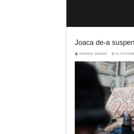
Sari
la
conținut
Joaca de-a suspen
GEORGE DAMIAN
21 OCTOMB
Caută
după: