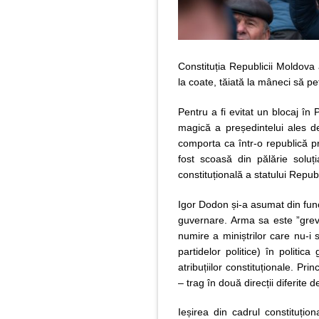
Constituția Republicii Moldova 
la coate, tăiată la mâneci să pe
Pentru a fi evitat un blocaj în
magică a președintelui ales d
comporta ca într-o republică pr
fost scoasă din pălărie soluț
constituțională a statului Repu
Igor Dodon și-a asumat din func
guvernare. Arma sa este ”grev
numire a miniștrilor care nu-i 
partidelor politice) în politi
atribuțiilor constituționale. Pri
– trag în două direcții diferite d
Ieșirea din cadrul constituți