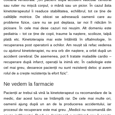
sau rutier nu mișcă corpul, o mână sau un picior. În cazul ăsta
kinetoterapeutul îi readuce stabilitatea, echilibrul, tot ce ține de
calitățile motrice. De obicei se adresează oamenii care au
probleme fizice, care nu se pot deplasa, iar noi îl ridicăm în
picioare. În cele mai dese cazuri noi reușim. Alt domeniu este
pediatria – tot ce ține de copii, traume la naștere, scolioze, talpă
plată etc. Kinetoterapia mai este întâlnită în oftalmologie, în
recuperarea post operatorii a ochilor. Am reușit să refac vederea
cu ajutorul kinetoterapiei, nu era orb din naștere, a orbit după un
accident cerebral. De asemenea, pot fi tratate maladiile cardio –
recuperare după infarct, operații la inimă etc. În cadiologie este
cel mai greu, deoarece pacienții nu sunt rezistenți deloc și avem
rolul de a crește rezistența la efort fizic”.
Ne vedem la farmacie
Pacienții ar trebui să vină la kinetoterapeut cu recomandare de la
medic, dar acest lucru se întâmplă rar. De cele mai multe ori,
oamenii ajung după un an de la producerea accidentului, iar
procesul de recuperare este mai greu. „Medicii nu recomandă din