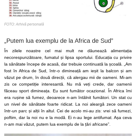
FOTO: Arhivă personală
„Putem lua exemplu de la Africa de Sud”
În zilele noastre cel mai mult ne dăunează alimentația
necorespunzătoare, fumatul și lipsa sportului. Educația cu privire
la sănătate începe de acasă, dar trebuie continuată la școală. „Am
fost în Africa de Sud, într-o dimineață am ieșit la balcon și am
văzut pe drum, în două direcții, că alergau mii de oameni. Mi-am
zis ce competiție interesantă. Nu mă veți crede, dar oamenii
făceau sport dimineața. Eu sunt fumător ocazional. În Africa îmi
era rușine să fumez, deoarece n-am întâlnit fumători. Un stat cu
un nivel de sănătate foarte ridicat. La noi aleargă zece oameni
într-un parc și alții în altul. Cei de acolo mi-au zis: vrei să fumezi,
poftim, dar la noi nu e la modă. Ei n-au lege antifumat. Așa ceva
n-am mai văzut, putem lua exemplu de la țări africane”.