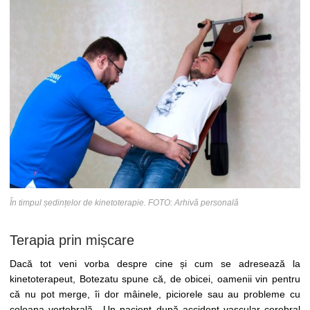
În timpul ședințelor de kinetoterapie. FOTO: Arhivă personală
Terapia prin mișcare
Dacă tot veni vorba despre cine și cum se adresează la
kinetoterapeut, Botezatu spune că, de obicei, oamenii vin pentru
că nu pot merge, îi dor mâinele, piciorele sau au probleme cu
coloana vertebrală. „Un pacient după accident vascular cerebral