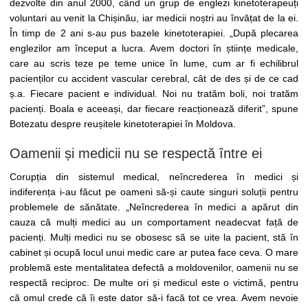
dezvolte din anul 2000, când un grup de englezi kinetoterapeuți
voluntari au venit la Chișinău, iar medicii noștri au învățat de la ei.
În timp de 2 ani s-au pus bazele kinetoterapiei. „După plecarea
englezilor am început a lucra. Avem doctori în științe medicale,
care au scris teze pe teme unice în lume, cum ar fi echilibrul
pacienților cu accident vascular cerebral, cât de des și de ce cad
ș.a. Fiecare pacient e individual. Noi nu tratăm boli, noi tratăm
pacienți. Boala e aceeași, dar fiecare reacționează diferit”, spune
Botezatu despre reușitele kinetoterapiei în Moldova.
Oamenii și medicii nu se respectă între ei
Corupția din sistemul medical, neîncrederea în medici și
indiferența i-au făcut pe oameni să-și caute singuri soluții pentru
problemele de sănătate. „Neîncrederea în medici a apărut din
cauza că mulți medici au un comportament neadecvat față de
pacienți. Mulți medici nu se obosesc să se uite la pacient, stă în
cabinet și ocupă locul unui medic care ar putea face ceva. O mare
problemă este mentalitatea defectă a moldovenilor, oamenii nu se
respectă reciproc. De multe ori și medicul este o victimă, pentru
că omul crede că îi este dator să-i facă tot ce vrea. Avem nevoie