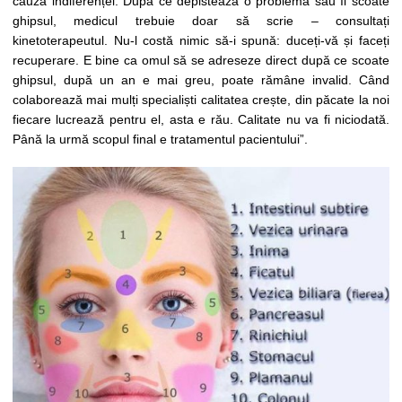
cauza indiferenței. După ce depistează o problemă sau îi scoate
ghipsul, medicul trebuie doar să scrie – consultați
kinetoterapeutul. Nu-l costă nimic să-i spună: duceți-vă și faceți
recuperare. E bine ca omul să se adreseze direct după ce scoate
ghipsul, după un an e mai greu, poate rămâne invalid. Când
colaborează mai mulți specialiști calitatea crește, din păcate la noi
fiecare lucrează pentru el, asta e rău. Calitate nu va fi niciodată.
Până la urmă scopul final e tratamentul pacientului”.