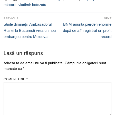
miscare
,
vladimir botezatu
Navigare
PREVIOUS
NEXT
în
Previous
Next
Știrile dimineții: Ambasadorul
BNM anunță pierderi enorme
articole
post:
post:
Rusiei la București vrea un nou
după ce a înregistrat un profit
embargou pentru Moldova
record
Lasă un răspuns
Adresa ta de email nu va fi publicată.
Câmpurile obligatorii sunt
marcate cu
*
COMENTARIU
*