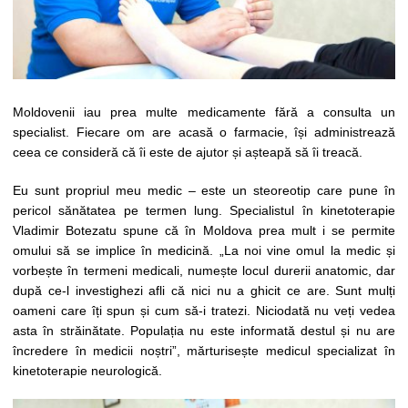
Moldovenii iau prea multe medicamente fără a consulta un
specialist. Fiecare om are acasă o farmacie, își administrează
ceea ce consideră că îi este de ajutor și așteapă să îi treacă.
Eu sunt propriul meu medic – este un steoreotip care pune în
pericol sănătatea pe termen lung. Specialistul în kinetoterapie
Vladimir Botezatu spune că în Moldova prea mult i se permite
omului să se implice în medicină. „La noi vine omul la medic și
vorbește în termeni medicali, numește locul durerii anatomic, dar
după ce-l investighezi afli că nici nu a ghicit ce are. Sunt mulți
oameni care îți spun și cum să-i tratezi. Niciodată nu veți vedea
asta în străinătate. Populația nu este informată destul și nu are
încredere în medicii noștri”, mărturisește medicul specializat în
kinetoterapie neurologică.