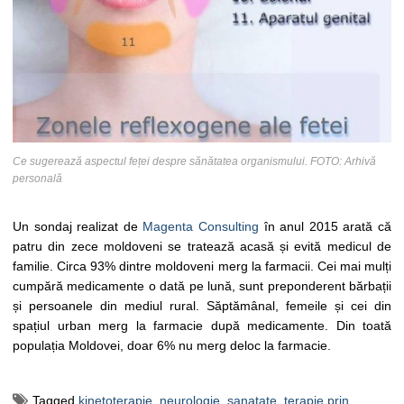
Ce sugerează aspectul feței despre sănătatea organismului. FOTO: Arhivă
personală
Un sondaj realizat de
Magenta Consulting
în anul 2015 arată că
patru din zece moldoveni se tratează acasă și evită medicul de
familie. Circa 93% dintre moldoveni merg la farmacii. Cei mai mulți
cumpără medicamente o dată pe lună, sunt preponderent bărbații
și persoanele din mediul rural. Săptămânal, femeile și cei din
spațiul urban merg la farmacie după medicamente. Din toată
populația Moldovei, doar 6% nu merg deloc la farmacie.
Tagged
kinetoterapie
,
neurologie
,
sanatate
,
terapie prin