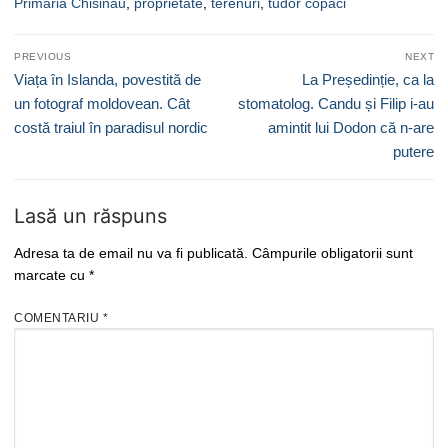
Primaria Chisinau
,
proprietate
,
terenuri
,
tudor copaci
Navigare
PREVIOUS
NEXT
în
Previous
Next
Viața în Islanda, povestită de
La Președinție, ca la
articole
post:
post:
un fotograf moldovean. Cât
stomatolog. Candu și Filip i-au
costă traiul în paradisul nordic
amintit lui Dodon că n-are
putere
Lasă un răspuns
Adresa ta de email nu va fi publicată.
Câmpurile obligatorii sunt
marcate cu
*
COMENTARIU
*