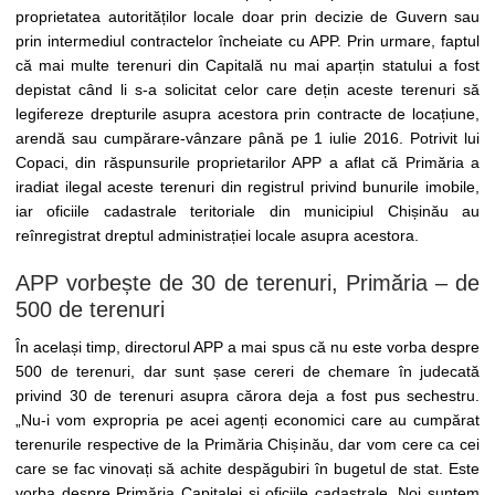
proprietatea autorităților locale doar prin decizie de Guvern sau
prin intermediul contractelor încheiate cu APP. Prin urmare, faptul
că mai multe terenuri din Capitală nu mai aparțin statului a fost
depistat când li s-a solicitat celor care dețin aceste terenuri să
legifereze drepturile asupra acestora prin contracte de locațiune,
arendă sau cumpărare-vânzare până pe 1 iulie 2016. Potrivit lui
Copaci, din răspunsurile proprietarilor APP a aflat că Primăria a
iradiat ilegal aceste terenuri din registrul privind bunurile imobile,
iar oficiile cadastrale teritoriale din municipiul Chișinău au
reînregistrat dreptul administrației locale asupra acestora.
APP vorbește de 30 de terenuri, Primăria – de
500 de terenuri
În același timp, directorul APP a mai spus că nu este vorba despre
500 de terenuri, dar sunt șase cereri de chemare în judecată
privind 30 de terenuri asupra cărora deja a fost pus sechestru.
„Nu-i vom expropria pe acei agenți economici care au cumpărat
terenurile respective de la Primăria Chișinău, dar vom cere ca cei
care se fac vinovați să achite despăgubiri în bugetul de stat. Este
vorba despre Primăria Capitalei și oficiile cadastrale. Noi suntem