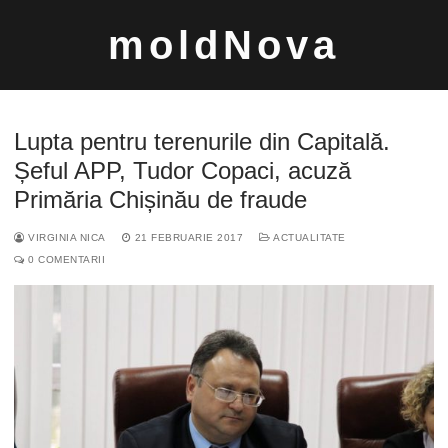
Sari
moldNova
la
conținut
Lupta pentru terenurile din Capitală.
Șeful APP, Tudor Copaci, acuză
Primăria Chișinău de fraude
Caută
VIRGINIA NICA
21 FEBRUARIE 2017
ACTUALITATE
după:
0 COMENTARII