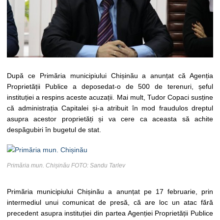
După ce Primăria municipiului Chișinău a anunțat că Agenția
Proprietății Publice a deposedat-o de 500 de terenuri, șeful
instituției a respins aceste acuzații. Mai mult, Tudor Copaci susține
că administrația Capitalei și-a atribuit în mod fraudulos dreptul
asupra acestor proprietăți și va cere ca aceasta să achite
despăgubiri în bugetul de stat.
Primăria mun. Chișinău FOTO: Sandu Tarlev
Primăria municipiului Chișinău a anunțat pe 17 februarie, prin
intermediul unui comunicat de presă, că are loc un atac fără
precedent asupra instituției din partea Agenției Proprietății Publice