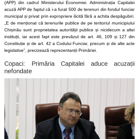
(APP) din cadrul Ministerului Economiei. Administrația Capitalei
acuză APP de faptul că i-a furat 500 de terenuri din fondul funciar
municipal și privat prin expropriere ilicită fără a achita despăgubiri.
„E de menționat că terenurile publice de pe teritoriul municipiului
Chișinău sunt proprietatea autorității publice și nicidecum a altei
instituții, iar acest fapt este prevăzut de art. 46, 109 și 127 din
Constituție și de art. 42 a Codului Funciar, precum și de alte acte
legislative”, precizează reprezentanții Primăriei.
Copaci: Primăria Capitalei aduce acuzații
nefondate