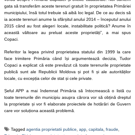
gata să transferăm aceste terenuri gratuit în proprietatea Primăriei
municipiului, însă totul trebuie să aibă loc legal. De ce au decis să
ia aceste terenuri anume la sfârșitul anului 2014 – începutul anului
2015 când au fost alegeri locale, instabilitate politică? Anume în
această vâltoare au preluat aceste proprietăți”, a mai spus
Copaci.
Referitor la legea privind proprietatea statului din 1999 la care
face trimitere Primăria când își argumentează decizia, Tudor
Copaci a explicat că este prevăzut că toate terenurile proprietate
publică sunt ale Republicii Moldova și pot fi și ale autorităților
locale, cu excepția celor de stat și cele private.
Șeful APP a mai îndemnat Primăria să întocmească o listă cu
toate terenurile din municipiu asupra cărora vor să obțină dreptul
la proprietate și vor fi elaborate proiectele de hotărâri de Guvern
care vor soluționa această problemă.
Tagged
agentia proprietatii publice
,
app
,
capitala
,
fraude
,