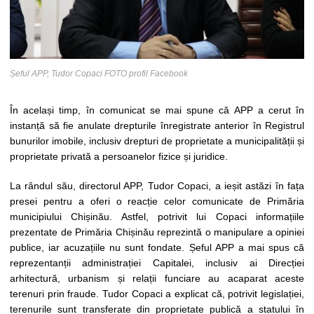
Șeful APP, Tudor Copaci FOTO profil Facebook
În același timp, în comunicat se mai spune că APP a cerut în
instanță să fie anulate drepturile înregistrate anterior în Registrul
bunurilor imobile, inclusiv drepturi de proprietate a municipalității și
proprietate privată a persoanelor fizice și juridice.
La rândul său, directorul APP, Tudor Copaci, a ieșit astăzi în fața
presei pentru a oferi o reacție celor comunicate de Primăria
municipiului Chișinău. Astfel, potrivit lui Copaci informațiile
prezentate de Primăria Chișinău reprezintă o manipulare a opiniei
publice, iar acuzațiile nu sunt fondate. Șeful APP a mai spus că
reprezentanții administrației Capitalei, inclusiv ai Direcției
arhitectură, urbanism și relații funciare au acaparat aceste
terenuri prin fraude. Tudor Copaci a explicat că, potrivit legislației,
terenurile sunt transferate din proprietate publică a statului în