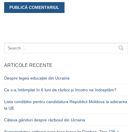
Caută
după:
ARTICOLE RECENTE
Despre legea educației din Ucraina
Ce s-a întâmplat în 6 luni de război și încotro ne îndreptăm?
Lista condițiilor pentru candidatura Republicii Moldova la aderarea
la UE
Câteva gânduri despre războiul din Ucraina
Superioritatea artileriei ruse face legea în Donbas. Ziua 106 a