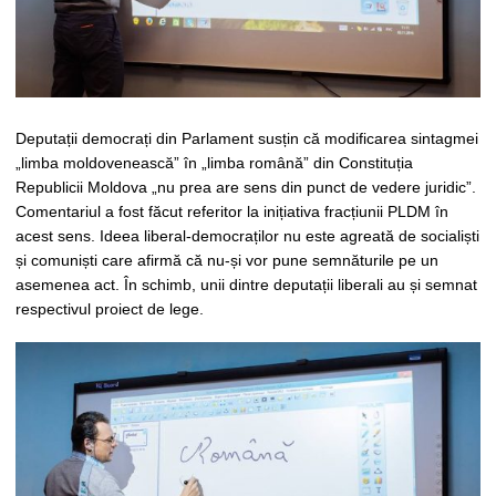
Deputații democrați din Parlament susțin că modificarea sintagmei
„limba moldovenească” în „limba română” din Constituția
Republicii Moldova „nu prea are sens din punct de vedere juridic”.
Comentariul a fost făcut referitor la inițiativa fracțiunii PLDM în
acest sens. Ideea liberal-democraților nu este agreată de socialiști
și comuniști care afirmă că nu-și vor pune semnăturile pe un
asemenea act. În schimb, unii dintre deputații liberali au și semnat
respectivul proiect de lege.