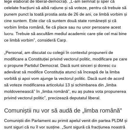
lege elaborat de liberal-democrați. „L-am semnat și sper că
celelate fracțiuni să aibă rațiune și să voteze, pentru că trebuie să
punem punct la toată prostia asta de 26 de ani, ce limbă vorbim și
cine suntem. Este clar că suntem două state românești și că
vorbim limba română, fie că place sau nu unor persoane acest
lucru. Trebuie să ascultăm mediul academic care știe cel mai bine
ce limbă vorbim”, consideră Carp.
„Personal, am discutat cu colegii în contextul propunerii de
modificare a Constituției privind vectorul politic, modificare pe care
o propune Partidul Democrat. Dacă sunt sinceri și doresc cu
adevărat să modifice Constituția atunci să înceapă de la limba
vorbită și apoi vom ajunge la vectorul politic. Dacă sunt de acord
să voteze modificarea articolului 13 și schimbarea din „limba
moldovenească” în „limba română”, eu aș putea vota propunerea
privind vectorul politic”, precizează deputatul liberal.
Comuniștii nu vor să audă de „limba română”
Comuniștii din Parlament au primit apelul venit din partea PLDM și
sunt siguri că nu îl vor susține. „Sunt sigură că fracțiunea noastră