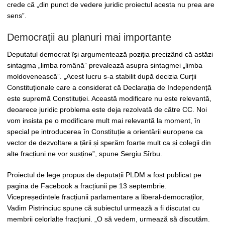
crede că „din punct de vedere juridic proiectul acesta nu prea are
sens”.
Democrații au planuri mai importante
Deputatul democrat își argumentează poziția precizând că astăzi
sintagma „limba română” prevalează asupra sintagmei „limba
moldovenească”. „Acest lucru s-a stabilit după decizia Curții
Constituționale care a considerat că Declarația de Independență
este supremă Constituției. Această modificare nu este relevantă,
deoarece juridic problema este deja rezolvată de către CC. Noi
vom insista pe o modificare mult mai relevantă la moment, în
special pe introducerea în Constituție a orientării europene ca
vector de dezvoltare a țării și sperăm foarte mult ca și colegii din
alte fracțiuni ne vor susține”, spune Sergiu Sîrbu.
Proiectul de lege propus de deputații PLDM a fost publicat pe
pagina de Facebook a fracțiunii pe 13 septembrie.
Vicepreședintele fracțiunii parlamentare a liberal-democraților,
Vadim Pistrinciuc spune că subiectul urmează a fi discutat cu
membrii celorlalte fracțiuni. „O să vedem, urmează să discutăm.