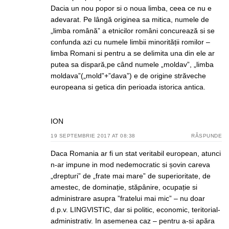
Dacia un nou popor si o noua limba, ceea ce nu e
adevarat. Pe lângă originea sa mitica, numele de
„limba română” a etnicilor români concurează si se
confunda azi cu numele limbii minorității romilor –
limba Romani si pentru a se delimita una din ele ar
putea sa dispară,pe când numele „moldav”, „limba
moldava”(„mold”+”dava”) e de origine străveche
europeana si getica din perioada istorica antica.
ION
19 SEPTEMBRIE 2017 AT 08:38
RĂSPUNDE
Daca Romania ar fi un stat veritabil european, atunci
n-ar impune in mod nedemocratic si șovin careva
„drepturi” de „frate mai mare” de superioritate, de
amestec, de dominație, stăpânire, ocupație si
administrare asupra ”fratelui mai mic” – nu doar
d.p.v. LINGVISTIC, dar si politic, economic, teritorial-
administrativ. In asemenea caz – pentru a-si apăra