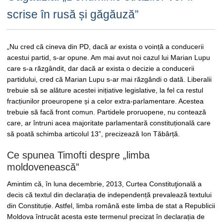
scrise în rusă și găgăuză”
„Nu cred că cineva din PD, dacă ar exista o voință a conducerii
acestui partid, s-ar opune. Am mai avut noi cazul lui Marian Lupu
care s-a răzgândit, dar dacă ar exista o decizie a conducerii
partidului, cred că Marian Lupu s-ar mai răzgândi o dată. Liberalii
trebuie să se alăture acestei inițiative legislative, la fel ca restul
fracțiunilor proeuropene și a celor extra-parlamentare. Acestea
trebuie să facă front comun. Partidele proruopene, nu contează
care, ar întruni acea majoritate parlamentară constituțională care
să poată schimba articolul 13”, precizează Ion Tăbârță.
Ce spunea Timofti despre „limba
moldovenească”
Amintim că, în luna decembrie, 2013, Curtea Constituţională a
decis că textul din declarația de independență prevalează textului
din Constituție. Astfel, limba română este limba de stat a Republicii
Moldova întrucât acesta este termenul precizat în declarația de