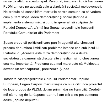
nu se va alătura acestui apel. Personal, îmi pare rău că fracțiunea
PLDM a mers pe această cale a dizolvării societății moldovenești.
Noi trebuie să consolidăm eforturile nostre comune ca să vedem
cum putem stopa ideea democraților și socialiștilor de a
implementa sistemul mixt și cum, în general, să scăpăm de
Partidul Democrat”, afirmă Ina Șupac, președintele fracțiunii
Partidului Comuniștilor din Parlament.
Șupac crede că politicienii care pun în agendă alte chestiuni
precum denumirea limbii sau probleme istorice cad sub jocul lui
Plahotniuc. „Aceasta este miza democraților, de a diviza
societatea ca oamenii să discute alte chestiuni și nu chestiunea
cea mai importantă. Problema cea mai mare este că Moldova a
devenit un stat capturat”, precizează Șupac.
Totodată, vicepreşedintele Grupului Parlamentar Popular
European, Eugen Carpov, mărturisește că nu a citit încă proiectul
de lege propus de PLDM. „L-am primit, dar nu l-am citit. Credeți-
mă că nu fug de la răspuns, dar nu l-am citit și nu pot comenta
acum”, spune deputatul.