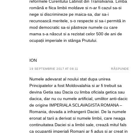
reformele Curentului Latinist din Transilvania. Limba
română e fiica limbii moldave si n-ar fi cazul sa-si
nege si discrimineze pe maica-sa, dar sa-i
recunoască meritele, s-o respecte si sa-i permită in
mod democratic sa-si păstreze numele cu care
mama s-a născut si a rezistat celor 500 de ani de
ocupații imperiale in stânga Prutului.
ION
19 SEPTEMBRIE 2017 AT 08:11
RĂSPUNDE
Numele adevarat al noului stat dupa unirea
Principatelor a fost Moldovalahia si ar fi trebuit sa
devina Getia sau Dacia cu limba oficiala getica sau
dacica, dar nu cu numele artificial, umilitor anti-dacic
de origine IMPERIALA SCLAVAGISTA ROMANA –
Romania, dovada a infrangerii Daciei. De la numele
eronat al tarii a derivat si numele limbii, care neaga
continuitatea Daciei si a limbii sale, crează mitul fals
ca ocupanții imperiali Romani ar fi adus si ar creat in