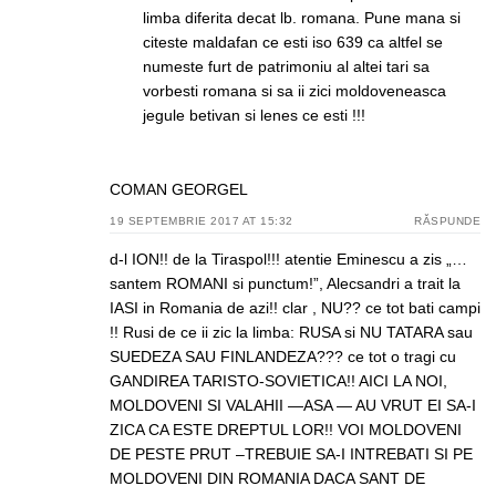
limba diferita decat lb. romana. Pune mana si
citeste maldafan ce esti iso 639 ca altfel se
numeste furt de patrimoniu al altei tari sa
vorbesti romana si sa ii zici moldoveneasca
jegule betivan si lenes ce esti !!!
COMAN GEORGEL
19 SEPTEMBRIE 2017 AT 15:32
RĂSPUNDE
d-l ION!! de la Tiraspol!!! atentie Eminescu a zis „…
santem ROMANI si punctum!”, Alecsandri a trait la
IASI in Romania de azi!! clar , NU?? ce tot bati campi
!! Rusi de ce ii zic la limba: RUSA si NU TATARA sau
SUEDEZA SAU FINLANDEZA??? ce tot o tragi cu
GANDIREA TARISTO-SOVIETICA!! AICI LA NOI,
MOLDOVENI SI VALAHII —ASA — AU VRUT EI SA-I
ZICA CA ESTE DREPTUL LOR!! VOI MOLDOVENI
DE PESTE PRUT –TREBUIE SA-I INTREBATI SI PE
MOLDOVENI DIN ROMANIA DACA SANT DE