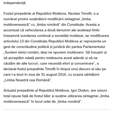
independență.
Fostul președinte al Republicii Moldova, Nicolae Timofti, s-a
numărat printre susținătorii modificării sintagmei „limba
moldovenească” cu „limba română” din Constituție. Acesta a
accentuat că vehicularea a două denumiri ale aceleiași limbi
înseamnă scindarea continuă a societății moldave, iar modificarea
articolului 13 din Constituția Republicii Moldova ar reprezenta un
gest de corectitudine politică și juridică din partea Parlamentului.
„Suntem etnici români, deși ne spunem moldoveni. Să însușim și
să acceptăm odată pentru totdeauna acest adevăr și să ne
căutăm de alte lucruri, care necesită efort și concentrare”, a
declarat fostul președinte Timofti în timpul unui discurs al său pe
care l-a ținut în ziua de 31 august 2016, cu ocazia sărbătorii
„Limba Noastră cea Română”.
Actualul președinte al Republicii Moldova, Igor Dodon, are viziuni
total opuse față de fostul lider și susține utilizarea sintagmei „limba
moldovenească” în locul celei de „limba română”.