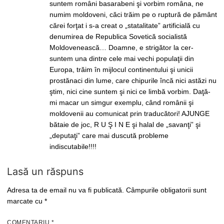
suntem români basarabeni şi vorbim româna, ne
numim moldoveni, căci trăim pe o ruptură de pământ
cărei forţat i s-a creat o „statalitate” artificială cu
denumirea de Republica Sovetică socialistă
Moldovenească… Doamne, e strigător la cer-
suntem una dintre cele mai vechi populaţii din
Europa, trăim în mijlocul continentului şi unicii
prostănaci din lume, care chipurile încă nici astăzi nu
ştim, nici cine suntem şi nici ce limbă vorbim. Daţă-
mi macar un simgur exemplu, când românii şi
moldovenii au comunicat prin traducători! AJUNGE
bătaie de joc, R U Ş I N E şi halal de „savanţi” şi
„deputaţi” care mai duscută probleme
indiscutabile!!!!
Lasă un răspuns
Adresa ta de email nu va fi publicată.
Câmpurile obligatorii sunt
marcate cu
*
COMENTARIU
*