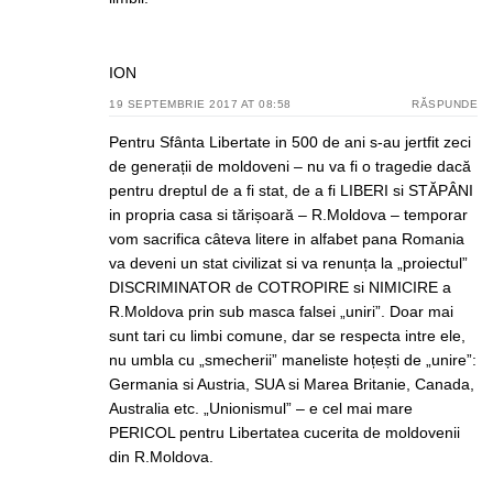
ION
19 SEPTEMBRIE 2017 AT 08:58
RĂSPUNDE
Pentru Sfânta Libertate in 500 de ani s-au jertfit zeci
de generații de moldoveni – nu va fi o tragedie dacă
pentru dreptul de a fi stat, de a fi LIBERI si STĂPÂNI
in propria casa si tărișoară – R.Moldova – temporar
vom sacrifica câteva litere in alfabet pana Romania
va deveni un stat civilizat si va renunța la „proiectul”
DISCRIMINATOR de COTROPIRE si NIMICIRE a
R.Moldova prin sub masca falsei „uniri”. Doar mai
sunt tari cu limbi comune, dar se respecta intre ele,
nu umbla cu „smecherii” maneliste hoțești de „unire”:
Germania si Austria, SUA si Marea Britanie, Canada,
Australia etc. „Unionismul” – e cel mai mare
PERICOL pentru Libertatea cucerita de moldovenii
din R.Moldova.