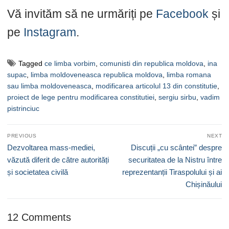
Vă invităm să ne urmăriți pe
Facebook
și
pe
Instagram
.
Tagged
ce limba vorbim
,
comunisti din republica moldova
,
ina
supac
,
limba moldoveneasca republica moldova
,
limba romana
sau limba moldoveneasca
,
modificarea articolul 13 din constitutie
,
proiect de lege pentru modificarea constitutiei
,
sergiu sirbu
,
vadim
pistrinciuc
Navigare
PREVIOUS
NEXT
în
Previous
Next
Dezvoltarea mass-mediei,
Discuții „cu scântei” despre
articole
post:
post:
văzută diferit de către autorități
securitatea de la Nistru între
și societatea civilă
reprezentanții Tiraspolului și ai
Chișinăului
12 Comments