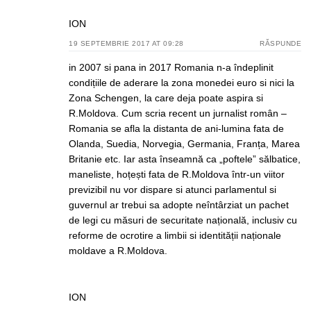
ION
19 SEPTEMBRIE 2017 AT 09:28
RĂSPUNDE
in 2007 si pana in 2017 Romania n-a îndeplinit
condițiile de aderare la zona monedei euro si nici la
Zona Schengen, la care deja poate aspira si
R.Moldova. Cum scria recent un jurnalist român –
Romania se afla la distanta de ani-lumina fata de
Olanda, Suedia, Norvegia, Germania, Franța, Marea
Britanie etc. Iar asta înseamnă ca „poftele” sălbatice,
maneliste, hoțești fata de R.Moldova într-un viitor
previzibil nu vor dispare si atunci parlamentul si
guvernul ar trebui sa adopte neîntârziat un pachet
de legi cu măsuri de securitate națională, inclusiv cu
reforme de ocrotire a limbii si identității naționale
moldave a R.Moldova.
ION