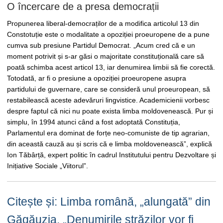
O încercare de a presa democrații
Propunerea liberal-democraților de a modifica articolul 13 din
Constotuție este o modalitate a opoziției proeuropene de a pune
cumva sub presiune Partidul Democrat. „Acum cred că e un
moment potrivit și s-ar găsi o majoritate constituțională care să
poată schimba acest articol 13, iar denumirea limbii să fie corectă.
Totodată, ar fi o presiune a opoziției proeuropene asupra
partidului de guvernare, care se consideră unul proeuropean, să
restabilească aceste adevăruri lingvistice. Academicienii vorbesc
despre faptul că nici nu poate exista limba moldovenească. Pur și
simplu, în 1994 atunci când a fost adoptată Constituția,
Parlamentul era dominat de forțe neo-comuniste de tip agrarian,
din această cauză au și scris că e limba moldovenească”, explică
Ion Tăbârță, expert politic în cadrul Institutului pentru Dezvoltare și
Inițiative Sociale „Viitorul”.
Citește și: Limba română, „alungată” din
Găgăuzia. „Denumirile străzilor vor fi