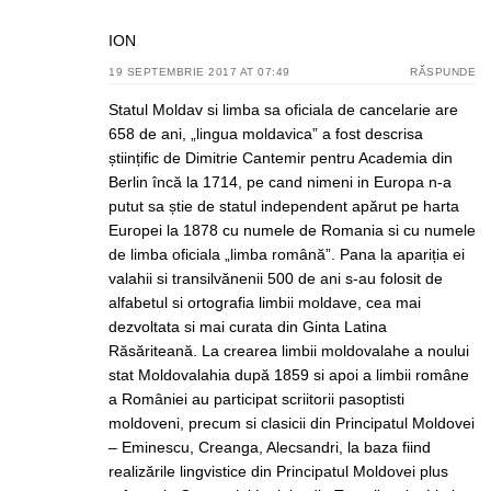
ION
19 SEPTEMBRIE 2017 AT 07:49
RĂSPUNDE
Statul Moldav si limba sa oficiala de cancelarie are
658 de ani, „lingua moldavica” a fost descrisa
științific de Dimitrie Cantemir pentru Academia din
Berlin încă la 1714, pe cand nimeni in Europa n-a
putut sa știe de statul independent apărut pe harta
Europei la 1878 cu numele de Romania si cu numele
de limba oficiala „limba română”. Pana la apariția ei
valahii si transilvănenii 500 de ani s-au folosit de
alfabetul si ortografia limbii moldave, cea mai
dezvoltata si mai curata din Ginta Latina
Răsăriteană. La crearea limbii moldovalahe a noului
stat Moldovalahia după 1859 si apoi a limbii române
a României au participat scriitorii pasoptisti
moldoveni, precum si clasicii din Principatul Moldovei
– Eminescu, Creanga, Alecsandri, la baza fiind
realizările lingvistice din Principatul Moldovei plus