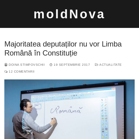
Sari
moldNova
la
conținut
Majoritatea deputaților nu vor Limba
Română în Constituție
DOINA STIMPOVSCHII
19 SEPTEMBRIE 2017
ACTUALITATE
Caută
12 COMENTARII
după: