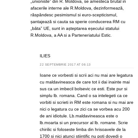
„unioniste” din R. Moldova, se amesteca brutal in
afacerile interne ale R.Moldova, dezinformează,
răspândesc pesimismul si euro-scepticismul,
șantajează si cauta sa sperie conducerea RM cu
„bâta” UE, sunt in așteptarea eșecului statului
R.Moldova, a AA si a Parteneriatului Estic.
ILIES
22 SEPTEMBRIE 2017 AT 06:13
Ioane ce vorbesti si scrii aci nu mai are legatura
cu maldavineasca de care tot ii dai inainte mai
sus ca un imbecil bolsevic ce esti. Este pur si
simplu lb. romana. Cand o sa intelegeti ca ce
vorbiti si scrieti in RM este romana si nu mai are
nici o legatura cu ce zici ca se vorbea acu 200
de ani idiotule. Lb.maldavineasca este o
lb.moarta si un precursor al lb. romane. Scrie
chirilic si foloseste limba din hrisoavele de la
1700 si nici atunci stiintific nu poti dovedi o