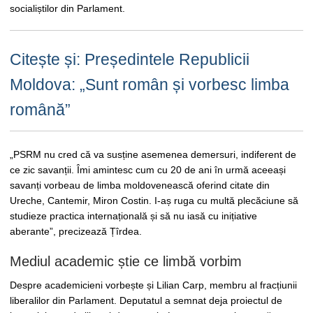
socialiștilor din Parlament.
Citește și: Președintele Republicii
Moldova: „Sunt român și vorbesc limba
română”
„PSRM nu cred că va susține asemenea demersuri, indiferent de
ce zic savanții. Îmi amintesc cum cu 20 de ani în urmă aceeași
savanți vorbeau de limba moldovenească oferind citate din
Ureche, Cantemir, Miron Costin. I-aș ruga cu multă plecăciune să
studieze practica internațională și să nu iasă cu inițiative
aberante”, precizează Țîrdea.
Mediul academic știe ce limbă vorbim
Despre academicieni vorbește și Lilian Carp, membru al fracțiunii
liberalilor din Parlament. Deputatul a semnat deja proiectul de