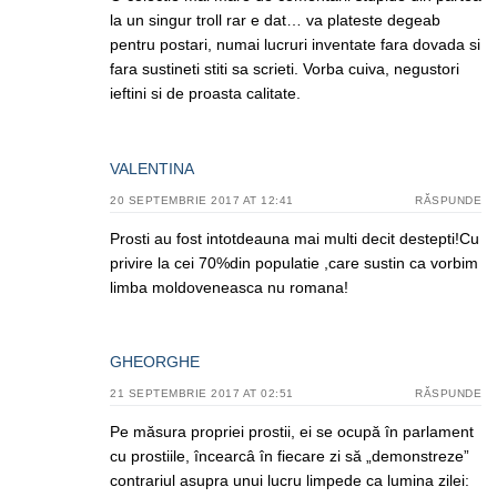
la un singur troll rar e dat… va plateste degeab
pentru postari, numai lucruri inventate fara dovada si
fara sustineti stiti sa scrieti. Vorba cuiva, negustori
ieftini si de proasta calitate.
VALENTINA
20 SEPTEMBRIE 2017 AT 12:41
RĂSPUNDE
Prosti au fost intotdeauna mai multi decit destepti!Cu
privire la cei 70%din populatie ,care sustin ca vorbim
limba moldoveneasca nu romana!
GHEORGHE
21 SEPTEMBRIE 2017 AT 02:51
RĂSPUNDE
Pe măsura propriei prostii, ei se ocupă în parlament
cu prostiile, încearcâ în fiecare zi să „demonstreze”
contrariul asupra unui lucru limpede ca lumina zilei: