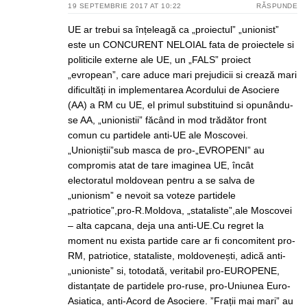
19 SEPTEMBRIE 2017 AT 10:22
RĂSPUNDE
UE ar trebui sa înțeleagă ca „proiectul” „unionist”
este un CONCURENT NELOIAL fata de proiectele si
politicile externe ale UE, un „FALS” proiect
„evropean”, care aduce mari prejudicii si crează mari
dificultăți in implementarea Acordului de Asociere
(AA) a RM cu UE, el primul substituind si opunându-
se AA, „unionistii” făcând in mod trădător front
comun cu partidele anti-UE ale Moscovei.
„Unioniștii”sub masca de pro-„EVROPENI” au
compromis atat de tare imaginea UE, încât
electoratul moldovean pentru a se salva de
„unionism” e nevoit sa voteze partidele
„patriotice”,pro-R.Moldova, „stataliste”,ale Moscovei
– alta capcana, deja una anti-UE.Cu regret la
moment nu exista partide care ar fi concomitent pro-
RM, patriotice, stataliste, moldovenești, adică anti-
„unioniste” si, totodată, veritabil pro-EUROPENE,
distanțate de partidele pro-ruse, pro-Uniunea Euro-
Asiatica, anti-Acord de Asociere. ”Frații mai mari” au