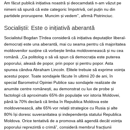
Am făcut publică inițiativa noastră și deocamdată n-am văzut pe
nimeni să spună că este categoric împotrivă, cel puțin nu din
partidele proruopene. Muncim și vedem”, afirmă Pistrinciuc.
Socialiștii: Este o inițiativă aberantă
Socialistul Bogdan Țîrdea consideră că inițiativa deputaților liberal-
democrați este una aberantă, mai cu seama pentru că majoritatea
moldovenilor susține că vorbește limba moldovenească și nu cea
română. „Ca politolog o să vă spun că democrația este puterea
poporului, aleasă de popor, prin popor și pentru popor. Asta
spunea cândva Abraham Lincoln. Elitele trebuie să exprime voința
acestui popor. Toate sondajele făcute în ultimii 20 de ani, în
special Barometrul Opiniei Publice sau sondajele realizate de
anumite centre românești, au demonstrat cu lux de probe și
factologii că aproximativ 65% din populație vor istoria Moldovei,
până la 70% declară că limba în Republica Moldova este
moldovenească, alte 65% vor relații strategice cu Rusia și alte
80% își doresc suveranitatea și independența statului Republica
Moldova. Orice tentativă de a promova altă agendă decât voința
poporului reprezintă o crimă”, consideră membrul fracțiunii