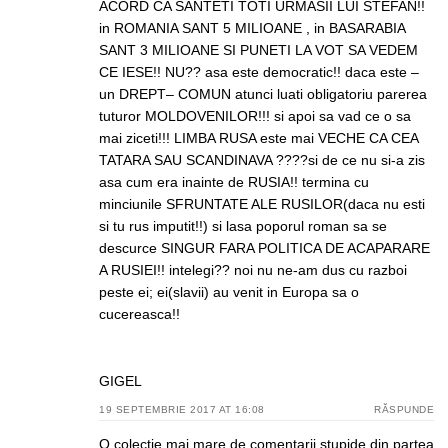
ACORD CA SANTETI TOTI URMASII LUI STEFAN!!
in ROMANIA SANT 5 MILIOANE , in BASARABIA
SANT 3 MILIOANE SI PUNETI LA VOT SA VEDEM
CE IESE!! NU?? asa este democratic!! daca este –
un DREPT– COMUN atunci luati obligatoriu parerea
tuturor MOLDOVENILOR!!! si apoi sa vad ce o sa
mai ziceti!!! LIMBA RUSA este mai VECHE CA CEA
TATARA SAU SCANDINAVA ????si de ce nu si-a zis
asa cum era inainte de RUSIA!! termina cu
minciunile SFRUNTATE ALE RUSILOR(daca nu esti
si tu rus imputit!!) si lasa poporul roman sa se
descurce SINGUR FARA POLITICA DE ACAPARARE
A RUSIEI!! intelegi?? noi nu ne-am dus cu razboi
peste ei; ei(slavii) au venit in Europa sa o
cucereasca!!
GIGEL
19 SEPTEMBRIE 2017 AT 16:08
RĂSPUNDE
O colectie mai mare de comentarii stupide din partea