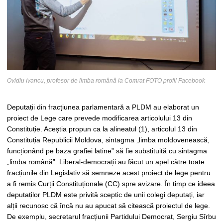
Ovidiu Ivancu, profesor de limba română la Comrat FOTO profil Facebook
Deputații din fracțiunea parlamentară a PLDM au elaborat un
proiect de Lege care prevede modificarea articolului 13 din
Constituție. Aceștia propun ca la alineatul (1), articolul 13 din
Constituția Republicii Moldova, sintagma „limba moldovenească,
funcționând pe baza grafiei latine” să fie substituită cu sintagma
„limba română”. Liberal-democrații au făcut un apel către toate
fracțiunile din Legislativ să semneze acest proiect de lege pentru
a fi remis Curții Constituționale (CC) spre avizare. În timp ce ideea
deputaților PLDM este privită sceptic de unii colegi deputați, iar
alții recunosc că încă nu au apucat să citească proiectul de lege.
De exemplu, secretarul fracțiunii Partidului Democrat, Sergiu Sîrbu