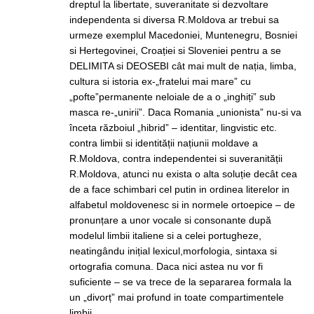
dreptul la libertate, suveranitate si dezvoltare
independenta si diversa R.Moldova ar trebui sa
urmeze exemplul Macedoniei, Muntenegru, Bosniei
si Hertegovinei, Croației si Sloveniei pentru a se
DELIMITA si DEOSEBI cât mai mult de nația, limba,
cultura si istoria ex-„fratelui mai mare” cu
„pofte”permanente neloiale de a o „inghiți” sub
masca re-„unirii”. Daca Romania „unionista” nu-si va
înceta războiul „hibrid” – identitar, lingvistic etc.
contra limbii si identității națiunii moldave a
R.Moldova, contra independentei si suveranității
R.Moldova, atunci nu exista o alta soluție decât cea
de a face schimbari cel putin in ordinea literelor in
alfabetul moldovenesc si in normele ortoepice – de
pronunțare a unor vocale si consonante după
modelul limbii italiene si a celei portugheze,
neatingându inițial lexicul,morfologia, sintaxa si
ortografia comuna. Daca nici astea nu vor fi
suficiente – se va trece de la separarea formala la
un „divorț” mai profund in toate compartimentele
limbii.