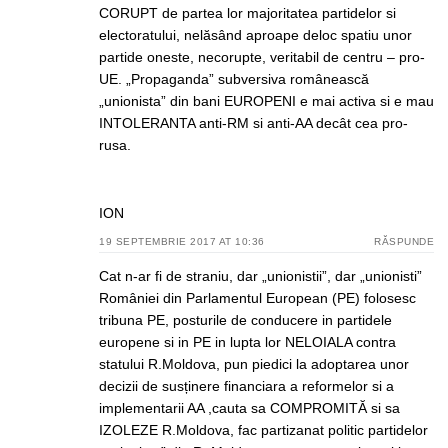
CORUPT de partea lor majoritatea partidelor si
electoratului, nelăsând aproape deloc spatiu unor
partide oneste, necorupte, veritabil de centru – pro-
UE. „Propaganda” subversiva românească
„unionista” din bani EUROPENI e mai activa si e mau
INTOLERANTA anti-RM si anti-AA decât cea pro-
rusa.
ION
19 SEPTEMBRIE 2017 AT 10:36
RĂSPUNDE
Cat n-ar fi de straniu, dar „unionistii”, dar „unionisti”
României din Parlamentul European (PE) folosesc
tribuna PE, posturile de conducere in partidele
europene si in PE in lupta lor NELOIALA contra
statului R.Moldova, pun piedici la adoptarea unor
decizii de susținere financiara a reformelor si a
implementarii AA ,cauta sa COMPROMITĂ si sa
IZOLEZE R.Moldova, fac partizanat politic partidelor