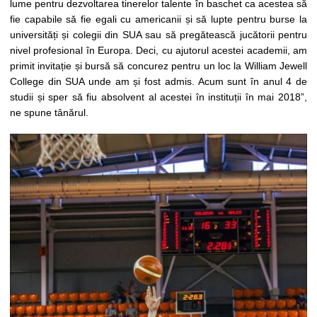
lume pentru dezvoltarea tinerelor talente în baschet ca acestea să
fie capabile să fie egali cu americanii și să lupte pentru burse la
universități și colegii din SUA sau să pregătească jucătorii pentru
nivel profesional în Europa. Deci, cu ajutorul acestei academii, am
primit invitație și bursă să concurez pentru un loc la William Jewell
College din SUA unde am și fost admis. Acum sunt în anul 4 de
studii și sper să fiu absolvent al acestei în instituții în mai 2018”,
ne spune tânărul.