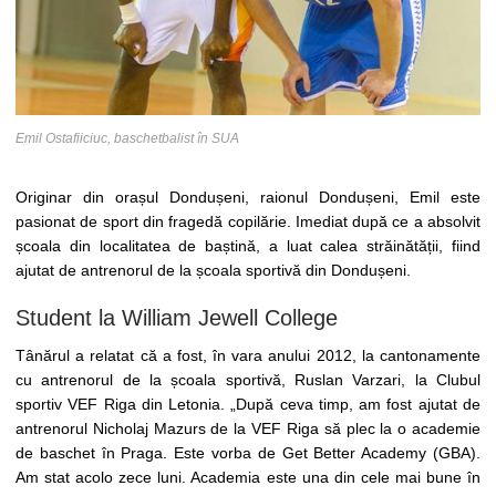
Emil Ostafiiciuc, baschetbalist în SUA
Originar din orașul Dondușeni, raionul Dondușeni, Emil este
pasionat de sport din fragedă copilărie. Imediat după ce a absolvit
școala din localitatea de baștină, a luat calea străinătății, fiind
ajutat de antrenorul de la școala sportivă din Dondușeni.
Student la William Jewell College
Tânărul a relatat că a fost, în vara anului 2012, la cantonamente
cu antrenorul de la școala sportivă, Ruslan Varzari, la Clubul
sportiv VEF Riga din Letonia. „După ceva timp, am fost ajutat de
antrenorul Nicholaj Mazurs de la VEF Riga să plec la o academie
de baschet în Praga. Este vorba de Get Better Academy (GBA).
Am stat acolo zece luni. Academia este una din cele mai bune în