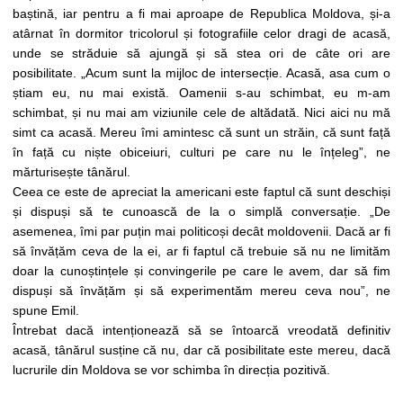
baștină, iar pentru a fi mai aproape de Republica Moldova, și-a
atârnat în dormitor tricolorul și fotografiile celor dragi de acasă,
unde se străduie să ajungă și să stea ori de câte ori are
posibilitate. „Acum sunt la mijloc de intersecție. Acasă, asa cum o
știam eu, nu mai există. Oamenii s-au schimbat, eu m-am
schimbat, și nu mai am viziunile cele de altădată. Nici aici nu mă
simt ca acasă. Mereu îmi amintesc că sunt un străin, că sunt față
în față cu niște obiceiuri, culturi pe care nu le înțeleg”, ne
mărturisește tânărul.
Ceea ce este de apreciat la americani este faptul că sunt deschiși
și dispuși să te cunoască de la o simplă conversație. „De
asemenea, îmi par puțin mai politicoși decât moldovenii. Dacă ar fi
să învățăm ceva de la ei, ar fi faptul că trebuie să nu ne limităm
doar la cunoștințele și convingerile pe care le avem, dar să fim
dispuși să învățăm și să experimentăm mereu ceva nou”, ne
spune Emil.
Întrebat dacă intenționează să se întoarcă vreodată definitiv
acasă, tânărul susține că nu, dar că posibilitate este mereu, dacă
lucrurile din Moldova se vor schimba în direcția pozitivă.