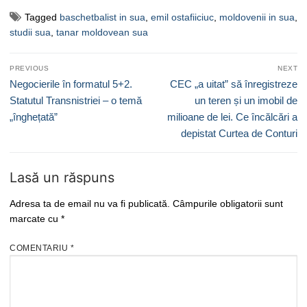
Tagged
baschetbalist in sua
,
emil ostafiiciuc
,
moldovenii in sua
,
studii sua
,
tanar moldovean sua
Navigare
PREVIOUS
NEXT
în
Previous
Next
Negocierile în formatul 5+2.
CEC „a uitat” să înregistreze
articole
post:
post:
Statutul Transnistriei – o temă
un teren și un imobil de
„înghețată”
milioane de lei. Ce încălcări a
depistat Curtea de Conturi
Lasă un răspuns
Adresa ta de email nu va fi publicată.
Câmpurile obligatorii sunt
marcate cu
*
COMENTARIU
*