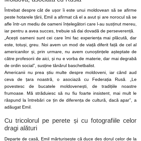
Întrebat despre cât de ușor îi este unui moldovean să se afirme
peste hotarele țării, Emil a afirmat că el a avut și are norocul să se
afle într-un mediu de oameni înțelegători care l-au susținut mereu,
iar pentru a avea succes, trebuie să dai dovadă de perseverență.
„Acești oameni sunt cei care îmi fac experiența mai plăcută, dar
este, totuși, greu. Noi avem un mod de viață diferit față de cel al
americanilor și, prin urmare, nu avem cunoștințele așteptate de
către profesorii de aici, și nu e vorba de materie, dar mai degrabă
de ordin social”, susține tânărul baschetbalist.
Americanii nu prea știu multe despre moldoveni, iar când aud
ceva de țara noastră, o asociază cu Federația Rusă. „Le
povestesc de bucatele moldovenești, de tradițiile noastre
frumoase. Mă străduiesc să nu fiu foarte insistent, mai mult le
răspund la întrebări ce țin de diferența de cultură, dacă apar”, a
adăugat Emil.
Cu tricolorul pe perete și cu fotografiile celor
dragi alături
Departe de casă, Emil mărturisește că duce des dorul celor de la