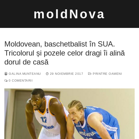
Sari
moldNova
la
conținut
Moldovean, baschetbalist în SUA.
Tricolorul și pozele celor dragi îi alină
dorul de casă
Caută
GALINA MUNTEANU
29 NOIEMBRIE 2017
PRINTRE OAMENI
după:
0 COMENTARII