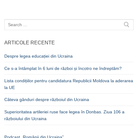
Caută
după:
ARTICOLE RECENTE
Despre legea educației din Ucraina
Ce s-a întâmplat în 6 luni de război și încotro ne îndreptăm?
Lista condițiilor pentru candidatura Republicii Moldova la aderarea
la UE
Câteva gânduri despre războiul din Ucraina
Superioritatea artileriei ruse face legea în Donbas. Ziua 106 a
războiului din Ucraina
Podcast „Românii din Ucraina”