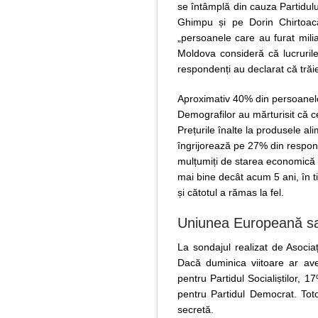
se întâmplă din cauza Partidulu
Ghimpu și pe Dorin Chirtoacă
„persoanele care au furat milia
Moldova consideră că lucrurile
respondenți au declarat că tră
Aproximativ 40% din persoanele c
Demografilor au mărturisit că cel
Prețurile înalte la produsele ali
îngrijorează pe 27% din respond
mulțumiți de starea economică 
mai bine decât acum 5 ani, în t
și cătotul a rămas la fel.
Uniunea Europeană sa
La sondajul realizat de Asocia
Dacă duminica viitoare ar av
pentru Partidul Socialiștilor, 1
pentru Partidul Democrat. Tot
secretă.