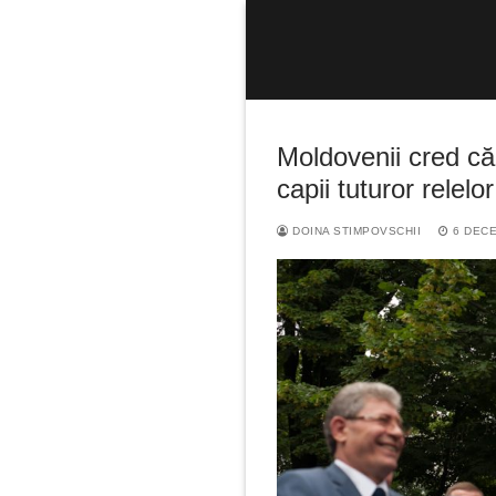
Sari
la
conținut
Moldovenii cred că
capii tuturor relelor
DOINA STIMPOVSCHII
6 DECE
Caută
după: