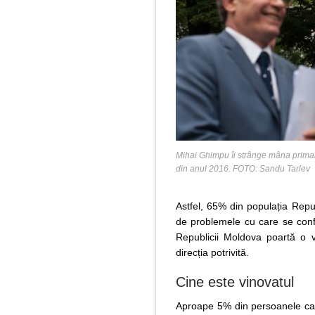
Mihai Ghimpu îi strânge mâna primaru
din anul 2016. FOTO: Sandu Tarlev
Astfel, 65% din populația Repu
de problemele cu care se confr
Republicii Moldova poartă o v
direcția potrivită.
Cine este vinovatul
Aproape 5% din persoanele care