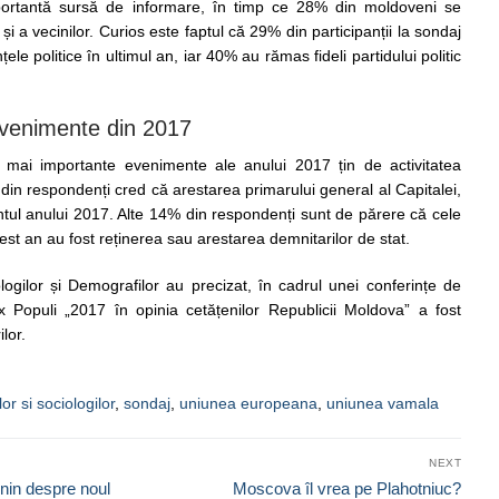
mportantă sursă de informare, în timp ce 28% din moldoveni se
și a vecinilor. Curios este faptul că 29% din participanții la sondaj
le politice în ultimul an, iar 40% au rămas fideli partidului politic
evenimente din 2017
e mai importante evenimente ale anului 2017 țin de activitatea
din respondenți cred că arestarea primarului general al Capitalei,
tul anului 2017. Alte 14% din respondenți sunt de părere că cele
est an au fost reținerea sau arestarea demnitarilor de stat.
logilor și Demografilor au precizat, în cadrul unei conferințe de
x Populi „2017 în opinia cetățenilor Republicii Moldova” a fost
lor.
or si sociologilor
,
sondaj
,
uniunea europeana
,
uniunea vamala
NEXT
Next
onin despre noul
Moscova îl vrea pe Plahotniuc?