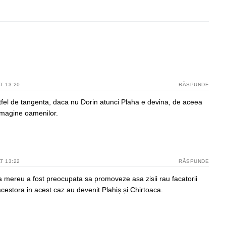
post:
T 13:20
RĂSPUNDE
tfel de tangenta, daca nu Dorin atunci Plaha e devina, de aceea
 imagine oamenilor.
T 13:22
RĂSPUNDE
 mereu a fost preocupata sa promoveze asa zisii rau facatorii
e acestora in acest caz au devenit Plahiș și Chirtoaca.