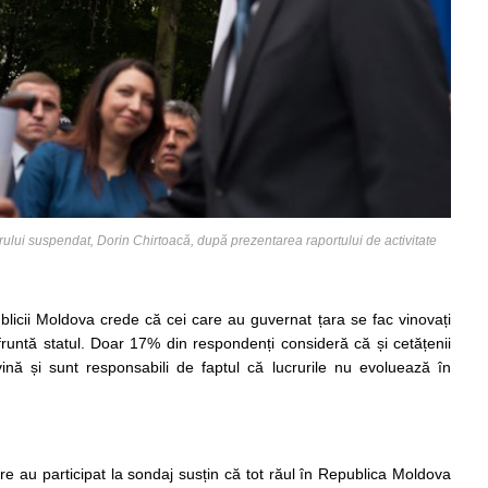
lui suspendat, Dorin Chirtoacă, după prezentarea raportului de activitate
blicii Moldova crede că cei care au guvernat țara se fac vinovați
untă statul. Doar 17% din respondenți consideră că și cetățenii
ină și sunt responsabili de faptul că lucrurile nu evoluează în
 au participat la sondaj susțin că tot răul în Republica Moldova