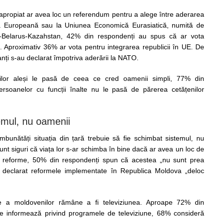
ul apropiat ar avea loc un referendum pentru a alege între aderarea
a Europeană sau la Uniunea Economică Eurasiatică, numită de
-Belarus-Kazahstan, 42% din respondenți au spus că ar vota
 Aproximativ 36% ar vota pentru integrarea republicii în UE. De
ți s-au declarat împotriva aderării la NATO.
rilor aleși le pasă de ceea ce cred oamenii simpli, 77% din
rsoanelor cu funcții înalte nu le pasă de părerea cetățenilor
emul, nu oamenii
bunătăți situația din țară trebuie să fie schimbat sistemul, nu
sunt siguri că viața lor s-ar schimba în bine dacă ar avea un loc de
e reforme, 50% din respondenți spun că acestea „nu sunt prea
u declarat reformele implementate în Republica Moldova „deloc
re a moldovenilor rămâne a fi televiziunea. Aproape 72% din
se informează privind programele de televiziune, 68% consideră