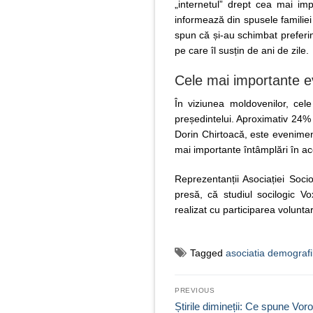
„internetul” drept cea mai i
informează din spusele familiei 
spun că și-au schimbat preferințe
pe care îl susțin de ani de zile.
Cele mai importante 
În viziunea moldovenilor, cel
președintelui. Aproximativ 24% 
Dorin Chirtoacă, este evenimen
mai importante întâmplări în ac
Reprezentanții Asociației Socio
presă, că studiul socilogic Vo
realizat cu participarea voluntari
Tagged
asociatia demografil
Navigare
PREVIOUS
în
Previous
Știrile dimineții: Ce spune Vor