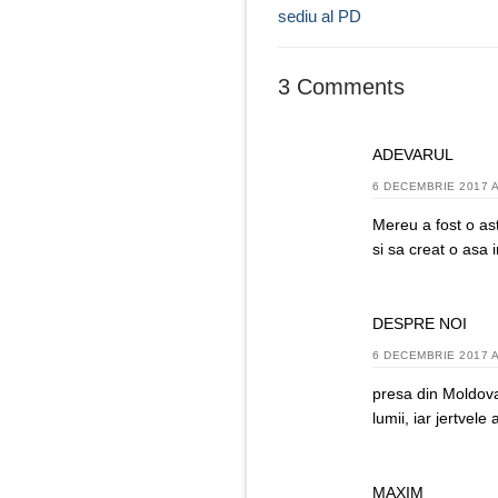
post:
sediu al PD
articole
3 Comments
ADEVARUL
6 DECEMBRIE 2017 A
Mereu a fost o as
si sa creat o asa
DESPRE NOI
6 DECEMBRIE 2017 A
presa din Moldova
lumii, iar jertvel
MAXIM