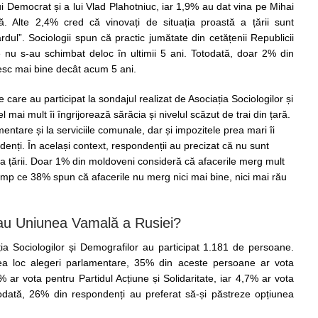
i Democrat și a lui Vlad Plahotniuc, iar 1,9% au dat vina pe Mihai
. Alte 2,4% cred că vinovați de situația proastă a țării sunt
rdul”. Sociologii spun că practic jumătate din cetățenii Republicii
 nu s-au schimbat deloc în ultimii 5 ani. Totodată, doar 2% din
iesc mai bine decât acum 5 ani.
are au participat la sondajul realizat de Asociația Sociologilor și
 mai mult îi îngrijorează sărăcia și nivelul scăzut de trai din țară.
mentare și la serviciile comunale, dar și impozitele prea mari îi
enți. În același context, respondenții au precizat că nu sunt
a țării. Doar 1% din moldoveni consideră că afacerile merg mult
imp ce 38% spun că afacerile nu merg nici mai bine, nici mai rău
u Uniunea Vamală a Rusiei?
ția Sociologilor și Demografilor au participat 1.181 de persoane.
ea loc alegeri parlamentare, 35% din aceste persoane ar vota
7% ar vota pentru Partidul Acțiune și Solidaritate, iar 4,7% ar vota
odată, 26% din respondenți au preferat să-și păstreze opțiunea