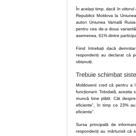
În același timp, dacă în viitor
Republicii Moldova la Uniune
autori Uniunea Vamală Rusia
pentru cea de-a doua variantă.
asemenea, 61% dintre participan
Fiind întrebați dacă demnita
respondenți au declarat că pe
obișnuiți.
Trebuie schimbat sist
Moldovenii cred că pentru a îm
funcționarii. Totodată, aceștia 
muncă bine plătit. Cât despr
eficiente”, în timp ce 23% a
eficiente”.
Sursa principală de informa
respondenți au mărturisit că 