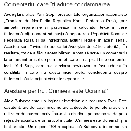
Comentariul care îți aduce condamnarea
Avdoșkin
, alias Yuri Stop, președintele organizației naționaliste
„Frontiera de Nord” din Republica Komi, Federația Rusă, „are
simpatii separatiste și păstrează în calculator texte în care
îndeamnă alți oameni să susțină separarea Republicii Komi de
Federația Rusă și să întreprindă acțiuni ilegale în acest sens”.
Acestea sunt învinuirile aduse lui Avdoșkin de către autorități. În
realitate, tot ce a făcut acest bărbat, a fost să scrie un comentariu
la un anumit articol de pe internet, care nu a picat bine oamenilor
legii. Yuri Stop, care s-a declarat nevinovat, a fost judecat în
condițiile în care nu exista nicio probă concludentă despre
îndemnul său la acțiuni violente separatiste.
Arestare pentru „Crimeea este Ucraina!”
Alex Bubeev
este un inginer electrician din regiunea Tver. Este
căsătorit, are doi copii mici, nu are antecedente penale și este un
utilizator de internet activ. Într-o zi a distribuit pe pagina sa de pe o
rețea de socializare un articol întitulat „Crimeea este Ucraina!” și a
fost arestat. Un expert FSB a explicat că Bubeev a îndemnat un