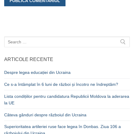
Caută
după:
ARTICOLE RECENTE
Despre legea educației din Ucraina
Ce s-a întâmplat în 6 luni de război și încotro ne îndreptăm?
Lista condițiilor pentru candidatura Republicii Moldova la aderarea
la UE
Câteva gânduri despre războiul din Ucraina
Superioritatea artileriei ruse face legea în Donbas. Ziua 106 a
războiului din Ucraina