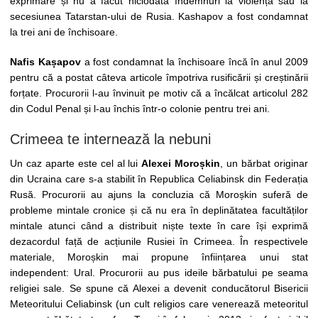
exprimare și nu a făcut niciodată îndemnuri la violență sau la
secesiunea Tatarstan-ului de Rusia. Kashapov a fost condamnat
la trei ani de închisoare.
Nafis Kașapov
a fost condamnat la închisoare încă în anul 2009
pentru că a postat câteva articole împotriva rusificării și creștinării
forțate. Procurorii l-au învinuit pe motiv că a încălcat articolul 282
din Codul Penal și l-au închis într-o colonie pentru trei ani.
Crimeea te internează la nebuni
Un caz aparte este cel al lui
Alexei Moroșkin
, un bărbat originar
din Ucraina care s-a stabilit în Republica Celiabinsk din Federația
Rusă. Procurorii au ajuns la concluzia că Moroșkin suferă de
probleme mintale cronice și că nu era în deplinătatea facultăților
mintale atunci când a distribuit niște texte în care își exprimă
dezacordul față de acțiunile Rusiei în Crimeea. În respectivele
materiale, Moroșkin mai propune înființarea unui stat
independent: Ural. Procurorii au pus ideile bărbatului pe seama
religiei sale. Se spune că Alexei a devenit conducătorul Bisericii
Meteoritului Celiabinsk (un cult religios care venerează meteoritul