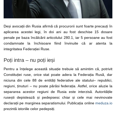
Deși avocații din Rusia afirmă că procurorii sunt foarte precauți în
aplicarea acestei legi, în doi ani au fost deschise 15 dosare
penale pe baza încălcării articolului 280.1, iar 5 persoane au fost
condamnate la închisoare fiind învinuite că ar atenta la
integritatea Federației Ruse.
Poți intra – nu poți ieși
Pentru a înțelege această situație trebuie să amintim că, potrivit
Constituției ruse, orice stat poate adera la Federația Rusă, dar
niciuna din cele 88 de entități federative ale statului– republici,
regiuni, ținuturi – nu poate părăsi federația. Astfel, orice aluzie la
separarea acestor regiuni de Rusia este interzisă. Autoritățile
rusești depistează și pedepsesc chiar și cele mai nevinovate
declarații pe marginea separatismului. Publicația online
meduza.io
prezintă istoriile celor pedepsiți.