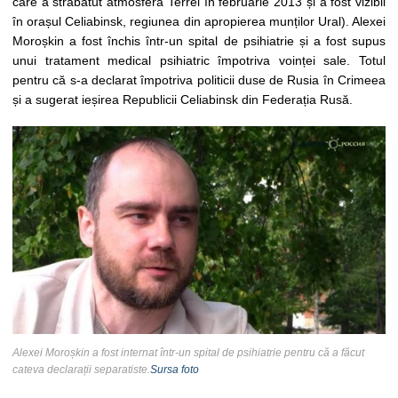
care a străbătut atmosfera Terrei în februarie 2013 și a fost vizibil
în orașul Celiabinsk, regiunea din apropierea munților Ural). Alexei
Moroșkin a fost închis într-un spital de psihiatrie și a fost supus
unui tratament medical psihiatric împotriva voinței sale. Totul
pentru că s-a declarat împotriva politicii duse de Rusia în Crimeea
și a sugerat ieșirea Republicii Celiabinsk din Federația Rusă.
Alexei Moroșkin a fost internat într-un spital de psihiatrie pentru că a făcut
cateva declarații separatiste.
Sursa foto