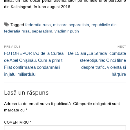
inițiat un nou dosar penal asemănător pe numele unei persoane
din Kaliningrad, în luna august 2016.
Tagged
federatia rusa
,
miscare separatista
,
republicile din
federatia rusa
,
separatism
,
vladimir putin
Navigare
PREVIOUS
NEXT
în
Previous
Next
FOTOREPORTAJ de la Curtea
De 15 ani „La Strada” combate
articole
post:
post:
de Apel Chișinău. Cum a primit
stereotipurile: Cinci filme
Filat confirmarea condamnării
despre trafic, violență și
în jaful miliardului
hărțuire
Lasă un răspuns
Adresa ta de email nu va fi publicată.
Câmpurile obligatorii sunt
marcate cu
*
COMENTARIU
*