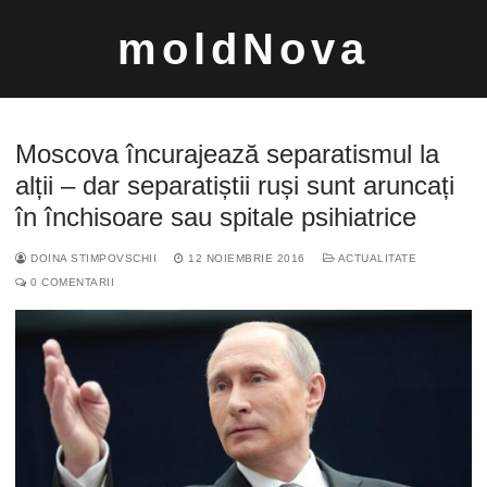
Sari
moldNova
la
conținut
Moscova încurajează separatismul la
alții – dar separatiștii ruși sunt aruncați
în închisoare sau spitale psihiatrice
Caută
DOINA STIMPOVSCHII
12 NOIEMBRIE 2016
ACTUALITATE
după:
0 COMENTARII