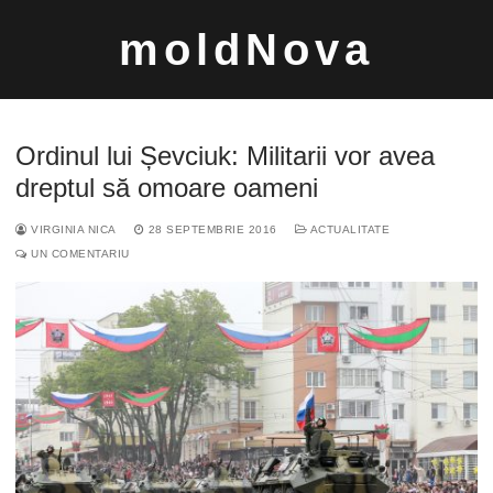
Sari
moldNova
la
conținut
Ordinul lui Șevciuk: Militarii vor avea
dreptul să omoare oameni
VIRGINIA NICA
28 SEPTEMBRIE 2016
ACTUALITATE
Caută
UN COMENTARIU
după: