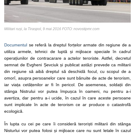
Militari ruși, la Tiraspol, 9 mai 2016 FOTO: novostipmr.com
Documentul
se referă la dreptul forțelor armate din regiune de a
utiliza armele, tehnici de luptă și mijloace speciale în cadrul
operațiunilor de contracarare a actelor teroriste. Astfel, decretul
semnat de Evgheni Șevciuk și publicat astăzi prevede ca militarii
din regiune să aibă dreptul să deschidă focul, cu scopul de a
omorî, asupra persoanelor care sunt bănuite de acte de terorism,
iar viața cetățenilor ar fi în pericol. De asemenea, soldații din
stânga Nistrului vor putea împușca în oameni, nu pentru a-i
avertiza, dar pentru a-i ucide, în cazul în care aceste persoane
sunt implicate în acte de terorism ce ar produce o catastrofă
ecologică.
În lupta cu cei pe care îi consideră teroriști militarii din stânga
Nisturlui vor putea folosi și mijloace care nu sunt letale în cazul