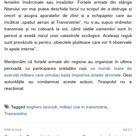
femeilor însărcinate sau invalizilor. Forțele armate din stânga
Nistrului vor mai putea deschide focul cu scopul de a distruge și
omorî și asupra aparatelor de zbor și a echipajelor care au
încălcat „spațiul aerian al Transnistriei”, nu s-au supus ordinelor
transmise și nu coboară la sol, când viețile oamenilor sunt în
pericol și există riscul unei catastrofe ecologice. Aceleași reguli
sunt prevăzute și pentru „obiectele plutitoare care vor fi observate
în apele interne”.
Menționăm că forțele armate din regiune au organizat în ultima
perioadă, cu participarea soldaților ruși,
un număr mare de
exerciții militare care simulau lupta împotriva actelor teroriste
. Deși
autoritățile au condamnat aceste acțiuni, Tiraspolul nu a
reacționat.
Tagged
evgheni sevciuk
,
militari rusi in transnistria
,
Transnistria
Navigare
PREVIOUS
NEXT
în