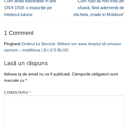
Previous
Next
Cum arăta Basarabia în anii
Cum rușii au fost trași pe
articole
post:
post:
1914-1918: o expoziție pe
sfoară, fiind ademeniți de
înțelesul tuturor
eticheta „made in Moldova”
1 Comment
Pingback:
Ordinul lui Șevciuk: Militarii vor avea dreptul să omoare
oameni – moldNova | B.I.G'S BLOG
Lasă un răspuns
Adresa ta de email nu va fi publicată.
Câmpurile obligatorii sunt
marcate cu
*
COMENTARIU
*