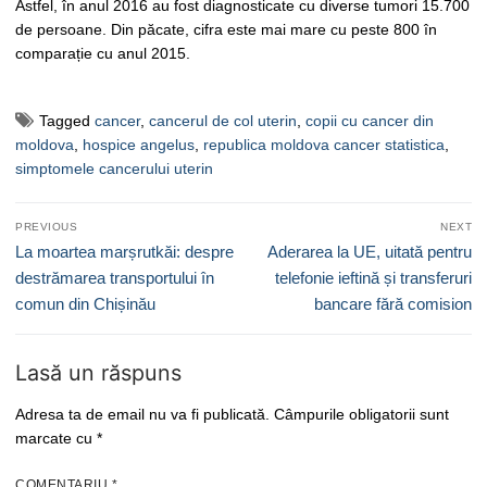
Astfel, în anul 2016 au fost diagnosticate cu diverse tumori 15.700
de persoane. Din păcate, cifra este mai mare cu peste 800 în
comparație cu anul 2015.
Tagged
cancer
,
cancerul de col uterin
,
copii cu cancer din
moldova
,
hospice angelus
,
republica moldova cancer statistica
,
simptomele cancerului uterin
Navigare
PREVIOUS
NEXT
în
Previous
Next
La moartea marșrutkăi: despre
Aderarea la UE, uitată pentru
articole
post:
post:
destrămarea transportului în
telefonie ieftină și transferuri
comun din Chișinău
bancare fără comision
Lasă un răspuns
Adresa ta de email nu va fi publicată.
Câmpurile obligatorii sunt
marcate cu
*
COMENTARIU
*