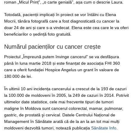
roman „Micul Prinț”, „o carte genială”, așa cum o descrie Laura.
Totodată, pacienții implicați în proiect se vor întâlni cu Elena
Mocrii, tânăra fotografă care a fost diagnosticată cu cancer la
doar 24 de ani și care s-a vindecat. Elena este cea care le va oferi
beneficiarilor o ședință foto gratuită.
Numărul pacienților cu cancer crește
Proiectul „Împreună putem învinge cancerul” se va desfășura
până în luna martie 2018 și este finanțat de asociația FHI 360
care a oferit fundației Hospice Angelus un grant în valoare de
180.000 de lei.
În ultimii 10 ani incidența cancerului a crescut de la 193 de cazuri
la 100.000 de moldoveni în 2005, la 249 de cazuri în 2014. Potrivit
ultimelor date statistice, cele mai frecvente tipuri de tumori
maligne în Moldova sunt cancerul colorectal, mamar, pulmonar,
gastric, de prostată şi cervical. Datele Centrului Național de
Management în Sănătate arată că de la an la an tot mai mulți
moldoveni dezvoltă tumori, notează publicația
Sănătate Info
.