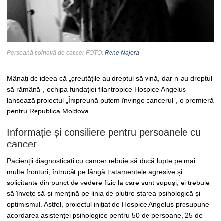
Persoană bolnavă de cancer FOTO:
Rene Najera
Mânați de ideea că „greutățile au dreptul să vină, dar n-au dreptul
să rămână”, echipa fundației filantropice Hospice Angelus
lansează proiectul „Împreună putem învinge cancerul”, o premieră
pentru Republica Moldova.
Informație și consiliere pentru persoanele cu
cancer
Pacienții diagnosticați cu cancer rebuie să ducă lupte pe mai
multe fronturi, întrucât pe lângă tratamentele agresive şi
solicitante din punct de vedere fizic la care sunt supuși, ei trebuie
să învețe să-și mențină pe linia de plutire starea psihologică și
optimismul. Astfel, proiectul inițiat de Hospice Angelus presupune
acordarea asistenței psihologice pentru 50 de persoane, 25 de