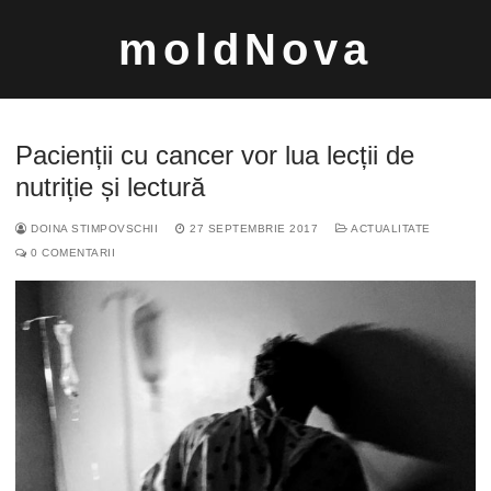
Sari
moldNova
la
conținut
Pacienții cu cancer vor lua lecții de
nutriție și lectură
DOINA STIMPOVSCHII
27 SEPTEMBRIE 2017
ACTUALITATE
Caută
0 COMENTARII
după: