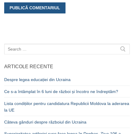
Caută
după:
ARTICOLE RECENTE
Despre legea educației din Ucraina
Ce s-a întâmplat în 6 luni de război și încotro ne îndreptăm?
Lista condițiilor pentru candidatura Republicii Moldova la aderarea
la UE
Câteva gânduri despre războiul din Ucraina
Superioritatea artileriei ruse face legea în Donbas. Ziua 106 a