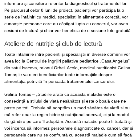
informare și consiliere referitor la diagnosticul și tratamentul lor.
Pe parcursul celor 8 luni de proiect, pacienții vor participa la o
serie de întâlniri cu medici, specialiști în alimentație corectă, vor
cunoaște persoane care au câștigat lupta cu cancerul, vor avea
sesiuni de lectură și chiar vor beneficia de o sesiune foto gratuită.
Ateliere de nutriție și club de lectură
Toate întâlnirile între pacienți și specialiștii în diverse domenii vor
avea loc la Centrul de îngrijiri paliative pediatrice „Casa Angelus”
din satul Isacova, raionul Orhei. Acolo, medicul nutriționist Galina
Tomaș le va oferi beneficiarilor toate informațiile despre
alimentația potrivită în perioada tratamentului cancerului.
Galina Tomaș – „Studiile arată că această maladie este o
consecință a stilului de viață nesănătos și este o boală care ne
paște pe toți. Trebuie să adoptăm un mod sănătos de viață și nu
mă refer doar la regim hidric și nutrițional adecvat, ci și la modul
de gândire pe care îl adoptăm. Această maladie poate fi tratată și
voi încerca să informez persoanele diagnosticate cu cancer, dar și
persoanele care nu se confruntă cu această maladie cum să facă