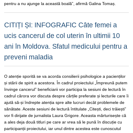
pentru a nu ajunge la această boală”, afirmă Galina Tomaș.
CITIȚI ȘI: INFOGRAFIC Câte femei a
ucis cancerul de col uterin în ultimii 10
ani în Moldova. Sfatul medicului pentru a
preveni maladia
O atenție sporită se va acorda consilierii psihologice a pacienților
și stării de spirit a acestora. În cadrul proiectului „Împreună putem
învinge cancerul” beneficiarii vor participa la sesiuni de lectură în
cadrul cărora vor discuta despre cărțile preferate și lecturile care îi
ajută să-și îndrepte atenția spre alte lucruri decât problemele de
sănătate. Aceste sesiuni de lectură întitulate „Citești, deci trăiești”
vor fi dirijate de jurnalista Laura Grigore. Aceasta mărturisește că
a ales deja două titluri pe care ar vrea să le pună în discuție cu
participanții proiectului, iar unul dintre acestea este cunoscutul