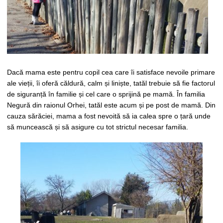
Dacă mama este pentru copil cea care îi satisface nevoile primare
ale vieții, îi oferă căldură, calm și liniște, tatăl trebuie să fie factorul
de siguranță în familie și cel care o sprijină pe mamă. În familia
Negură din raionul Orhei, tatăl este acum și pe post de mamă. Din
cauza sărăciei, mama a fost nevoită să ia calea spre o țară unde
să muncească și să asigure cu tot strictul necesar familia.