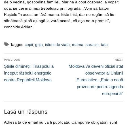
de o vecină, gospodina familiei, Marina a copt cozonac, a vopsit
ouă, iar cei mai mici trebăluiau prin ogradă. „Vom sărbători
Paştele în acest an fără mama. Este trist, dar ne rugăm să fie
sănătoasă și să ajungă la vară acasă, că așa ne-a promis”,
conchide Adrian.
Tagged
copii
,
grija
,
istorii de viata
,
mama
,
saracie
,
tata
Navigare
PREVIOUS
NEXT
în
Previous
Next
Știrile dimineții: Tiraspolul a
Moldova va deveni oficial stat
articole
post:
post:
început războiul energetic
observator al Uniunii
contra Republicii Moldova
Eurasiatice. „Este o nouă
provocare pentru agenda
europeană”
Lasă un răspuns
Adresa ta de email nu va fi publicată.
Câmpurile obligatorii sunt