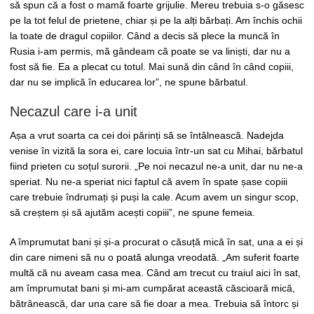
să spun că a fost o mamă foarte grijulie. Mereu trebuia s-o găsesc
pe la tot felul de prietene, chiar și pe la alți bărbați. Am închis ochii
la toate de dragul copiilor. Când a decis să plece la muncă în
Rusia i-am permis, mă gândeam că poate se va liniști, dar nu a
fost să fie. Ea a plecat cu totul. Mai sună din când în când copiii,
dar nu se implică în educarea lor”, ne spune bărbatul.
Necazul care i-a unit
Așa a vrut soarta ca cei doi părinți să se întâlnească. Nadejda
venise în vizită la sora ei, care locuia într-un sat cu Mihai, bărbatul
fiind prieten cu soțul surorii. „Pe noi necazul ne-a unit, dar nu ne-a
speriat. Nu ne-a speriat nici faptul că avem în spate șase copiii
care trebuie îndrumați și puși la cale. Acum avem un singur scop,
să creștem și să ajutăm acești copiii”, ne spune femeia.
A împrumutat bani și și-a procurat o căsuță mică în sat, una a ei și
din care nimeni să nu o poată alunga vreodată. „Am suferit foarte
multă că nu aveam casa mea. Când am trecut cu traiul aici în sat,
am împrumutat bani și mi-am cumpărat această căscioară mică,
bătrânească, dar una care să fie doar a mea. Trebuia să întorc și