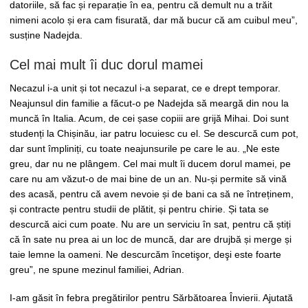
datoriile, să fac și reparație în ea, pentru că demult nu a trăit
nimeni acolo și era cam fisurată, dar mă bucur că am cuibul meu”,
susține Nadejda.
Cel mai mult îi duc dorul mamei
Necazul i-a unit și tot necazul i-a separat, ce e drept temporar.
Neajunsul din familie a făcut-o pe Nadejda să meargă din nou la
muncă în Italia. Acum, de cei șase copiii are grijă Mihai. Doi sunt
studenți la Chișinău, iar patru locuiesc cu el. Se descurcă cum pot,
dar sunt împliniți, cu toate neajunsurile pe care le au. „Ne este
greu, dar nu ne plângem. Cel mai mult îi ducem dorul mamei, pe
care nu am văzut-o de mai bine de un an. Nu-și permite să vină
des acasă, pentru că avem nevoie și de bani ca să ne întreținem,
și contracte pentru studii de plătit, și pentru chirie. Și tata se
descurcă aici cum poate. Nu are un serviciu în sat, pentru că știți
că în sate nu prea ai un loc de muncă, dar are drujbă și merge și
taie lemne la oameni. Ne descurcăm încetişor, deşi este foarte
greu”, ne spune mezinul familiei, Adrian.
I-am găsit în febra pregătirilor pentru Sărbătoarea Învierii. Ajutată