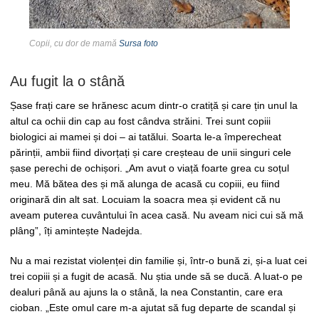
Copii, cu dor de mamă
Sursa foto
Au fugit la o stână
Șase frați care se hrănesc acum dintr-o cratiță și care țin unul la
altul ca ochii din cap au fost cândva străini. Trei sunt copiii
biologici ai mamei și doi – ai tatălui. Soarta le-a împerecheat
părinții, ambii fiind divorțați și care creșteau de unii singuri cele
șase perechi de ochișori. „Am avut o viață foarte grea cu soțul
meu. Mă bătea des și mă alunga de acasă cu copiii, eu fiind
originară din alt sat. Locuiam la soacra mea și evident că nu
aveam puterea cuvântului în acea casă. Nu aveam nici cui să mă
plâng”, îți amintește Nadejda.
Nu a mai rezistat violenței din familie și, într-o bună zi, și-a luat cei
trei copiii și a fugit de acasă. Nu știa unde să se ducă. A luat-o pe
dealuri până au ajuns la o stână, la nea Constantin, care era
cioban. „Este omul care m-a ajutat să fug departe de scandal și