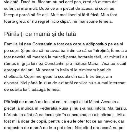
violență. Dacă nu făceam atunci acel pas, cred că aveam de
suferit și mai mult. După ce am plecat de acasă, și copiii au
început parcă să fie alții. Mult mai liberi și fără frică. Mi-a fost
foarte greu, dr nu regret nicio clipă”, ne mai spune femeia.
Părăsiți de mamă și de tată
Familia lui nea Constantin a fost cea care a adăpostit-o pe ea și
pe copii. Și pentru că nu avea bani din ce să se întrețină, femeia a
fost nevoită să meargă la muncă peste hotarele țării, iar micuții au
rămas în grija lui nea Constantin și a mătușii Maria. „Așa au locuit
aproape doi ani. Munceam în Italia și le trimiteam bani de
cheltuială. Copiii mergeau la școala din sat. Între timp, am
divorțat. Nici până în ziua de azi tatăl copiilor nu s-a mai interesat
de soarta lor”, adaugă femeia.
Părăsiți de mamă au fost și cei trei copii ai lui Mihai. Aceasta a
plecat la muncă în Federația Rusă și nu s-a mai întors. Mai târziu,
bărbatul a aflat că ea locuiește în concubinaj cu alți bărbați. „Mi-a
fost milă doar de copiii, pentru că eu le ofer tot ce au nevoie, dar
dragostea de mamă nu le-o pot oferi. Nici când era acasă nu pot