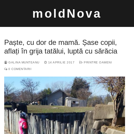
Sari
moldNova
la
conținut
Paște, cu dor de mamă. Șase copii,
aflați în grija tatălui, luptă cu sărăcia
GALINA MUNTEANU
14 APRILIE 2017
PRINTRE OAMENI
Caută
0 COMENTARII
după: