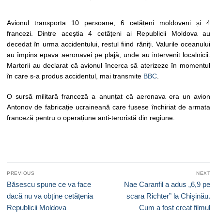
Avionul transporta 10 persoane, 6 cetățeni moldoveni și 4
francezi. Dintre aceștia 4 cetățeni ai Republicii Moldova au
decedat în urma accidentului, restul fiind răniți. Valurile oceanului
au împins epava aeronavei pe plajă, unde au intervenit localnicii.
Martorii au declarat că avionul încerca să aterizeze în momentul
în care s-a produs accidentul, mai transmite
BBC
.
O sursă militară franceză a anunțat că aeronava era un avion
Antonov de fabricație ucraineană care fusese închiriat de armata
franceză pentru o operațiune anti-teroristă din regiune.
Navigare
PREVIOUS
NEXT
în
Previous
Next
Băsescu spune ce va face
Nae Caranfil a adus „6,9 pe
articole
post:
post:
dacă nu va obține cetățenia
scara Richter” la Chişinău.
Republicii Moldova
Cum a fost creat filmul