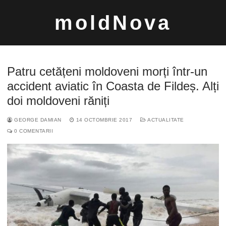
Sari
moldNova
la
conținut
Patru cetățeni moldoveni morți într-un
accident aviatic în Coasta de Fildeș. Alți
doi moldoveni răniți
Caută
GEORGE DAMIAN
14 OCTOMBRIE 2017
ACTUALITATE
după:
0 COMENTARII