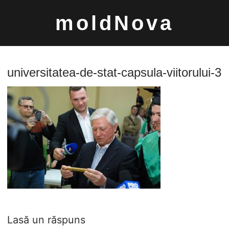
Sari
moldNova
la
conținut
universitatea-de-stat-capsula-viitorului-3
Caută
după:
Lasă un răspuns