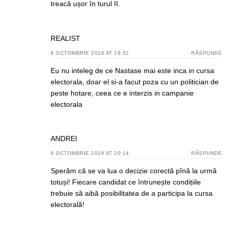
treacă ușor în turul II.
REALIST
6 OCTOMBRIE 2016 AT 19:52
RĂSPUNDE
Eu nu inteleg de ce Nastase mai este inca in cursa
electorala, doar el si-a facut poza cu un politician de
peste hotare, ceea ce e interzis in campanie
electorala
ANDREI
6 OCTOMBRIE 2016 AT 20:14
RĂSPUNDE
Sperăm că se va lua o decizie corectă pînă la urmă
totuși! Fiecare candidat ce întrunește condițiile
trebuie să aibă posibilitatea de a participa la cursa
electorală!