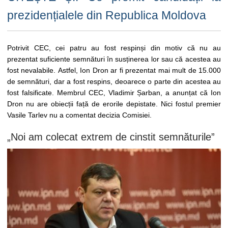
prezidențialele din Republica Moldova
Potrivit CEC, cei patru au fost respinși din motiv că nu au
prezentat suficiente semnături în susținerea lor sau că acestea au
fost nevalabile. Astfel, Ion Dron ar fi prezentat mai mult de 15.000
de semnături, dar a fost respins, deoarece o parte din acestea au
fost falsificate. Membrul CEC, Vladimir Șarban, a anunțat că Ion
Dron nu are obiecții față de erorile depistate. Nici fostul premier
Vasile Tarlev nu a comentat decizia Comisiei.
„Noi am colecat extrem de cinstit semnăturile”