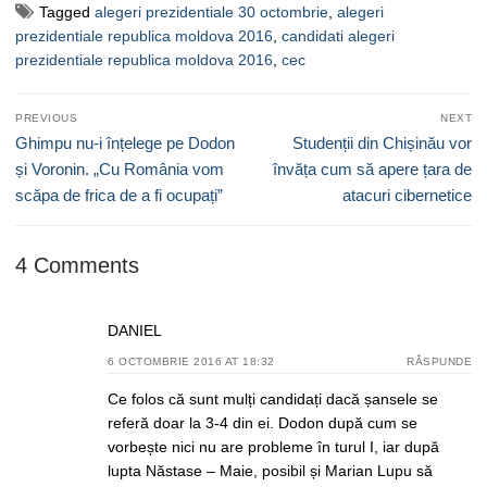
Tagged
alegeri prezidentiale 30 octombrie
,
alegeri
prezidentiale republica moldova 2016
,
candidati alegeri
prezidentiale republica moldova 2016
,
cec
Navigare
PREVIOUS
NEXT
în
Previous
Next
Ghimpu nu-i înțelege pe Dodon
Studenții din Chișinău vor
articole
post:
post:
și Voronin. „Cu România vom
învăța cum să apere țara de
scăpa de frica de a fi ocupați”
atacuri cibernetice
4 Comments
DANIEL
6 OCTOMBRIE 2016 AT 18:32
RĂSPUNDE
Ce folos că sunt mulți candidați dacă șansele se
referă doar la 3-4 din ei. Dodon după cum se
vorbește nici nu are probleme în turul I, iar după
lupta Năstase – Maie, posibil și Marian Lupu să