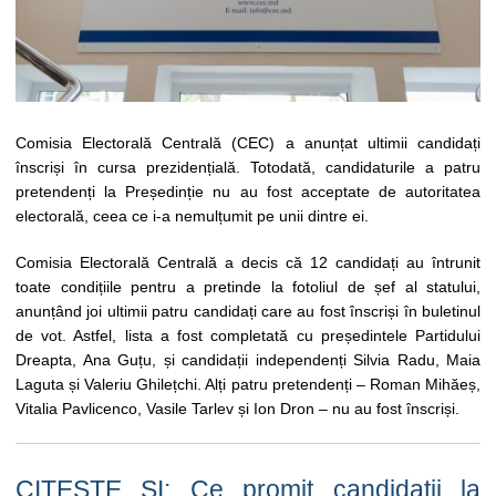
Comisia Electorală Centrală (CEC) a anunțat ultimii candidați
înscriși în cursa prezidențială. Totodată, candidaturile a patru
pretendenți la Președinție nu au fost acceptate de autoritatea
electorală, ceea ce i-a nemulțumit pe unii dintre ei.
Comisia Electorală Centrală a decis că 12 candidați au întrunit
toate condițiile pentru a pretinde la fotoliul de șef al statului,
anunțând joi ultimii patru candidați care au fost înscriși în buletinul
de vot. Astfel, lista a fost completată cu președintele Partidului
Dreapta, Ana Guțu, și candidații independenți Silvia Radu, Maia
Laguta și Valeriu Ghilețchi. Alți patru pretendenți – Roman Mihăeș,
Vitalia Pavlicenco, Vasile Tarlev și Ion Dron – nu au fost înscriși.
CITEȘTE ȘI: Ce promit candidații la