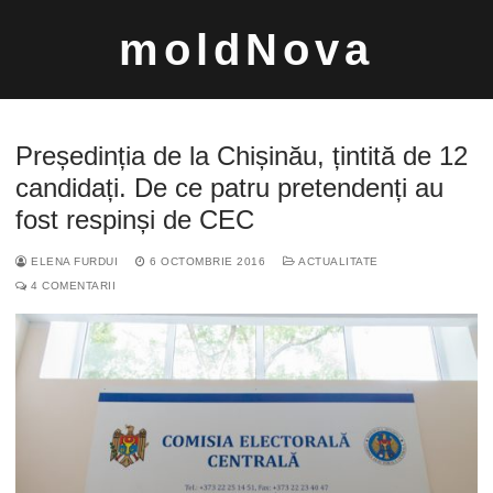
Sari
moldNova
la
conținut
Președinția de la Chișinău, țintită de 12
candidați. De ce patru pretendenți au
fost respinși de CEC
Caută
ELENA FURDUI
6 OCTOMBRIE 2016
ACTUALITATE
după:
4 COMENTARII