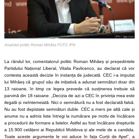
Analistul politic Roman Mihăeș FOTO: IPN
La rândul lor, comentatorul politic Roman Mihăeș și președintele
Partidului Național Liberal, Vitalia Pavlicenco, au declarat că vor
contesta această decizie în instanța de judecată. CEC i-a imputat
lui Mihăeș că grupul său de inițiativă a adunat semnături doar din
13 raioane, în timp ce legea prevede că susținerea trebuie să
parvină din 18 raioane. „Decizia de azi a CEC în privința mea este
ilegală și neîntemeiată. Nici o semnătură nu a fost declarată falsă.
Nu au fost depistate semnături duble. CEC a mers pe altă cale și
anume nu a admis liste întregi la numărare pe motiv de încălcare
a procedurii de formare a listelor. Astfel au fost încălcare drepturile
a 15.900 cetățeni ai Republicii Moldova și ale mele de a candida.
Toate aceste argumente le voi aduce în fața Curții de Apel”, a