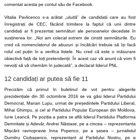
comentat acesta pe contul său de Facebook.
Vitalia Pavlicenco s-a arătat „uluită” de candidații care au fost
înregistrați de CEC, făcând trimitere la faptul că unii dintre
candidați ar fi prezentat semnături ale persoanelor decedate în
susținerea lor. „Noi am colecat extrem de cinstit semnăturile. Eu
cred că nomenclatorul de abuzuri și încălcări trebuie să își facă
rolul cel puțin în a verifica listele. Nu cred că este o măsurare
obiectivă față de toți pretendenții. În acest caz vă anunț că vom fi
nevoiți să vă chemăm în judecată”, a declarat liderul PNL.
12 candidați ar putea să fie 11
Precizăm că primul în buletinul de vot pentru alegerile
prezidențiale din 30 octombrie 2016 se va găsi liderul Partidului
Democrat, Marian Lupu, urmat de președintele Partidului Liberal,
Mihai Ghimpu, și cel al Partidului Popular European din Moldova,
Iurie Leancă. Pe poziția a patra se află liderul Partidului Platforma
Demnitate și Adevăr, Andrei Năstase, pe a cincea – reprezentanta
Mișcării ravnopravie Inna Popenco, pe a șasea – jurnalistul
Dumitru Ciubașenco, reprezentant al Partidului Nostru, pe a