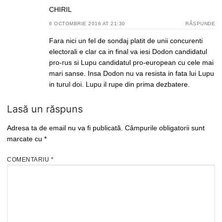
CHIRIL
6 OCTOMBRIE 2016 AT 21:30
RĂSPUNDE
Fara nici un fel de sondaj platit de unii concurenti
electorali e clar ca in final va iesi Dodon candidatul
pro-rus si Lupu candidatul pro-european cu cele mai
mari sanse. Insa Dodon nu va resista in fata lui Lupu
in turul doi. Lupu il rupe din prima dezbatere.
Lasă un răspuns
Adresa ta de email nu va fi publicată.
Câmpurile obligatorii sunt
marcate cu
*
COMENTARIU
*