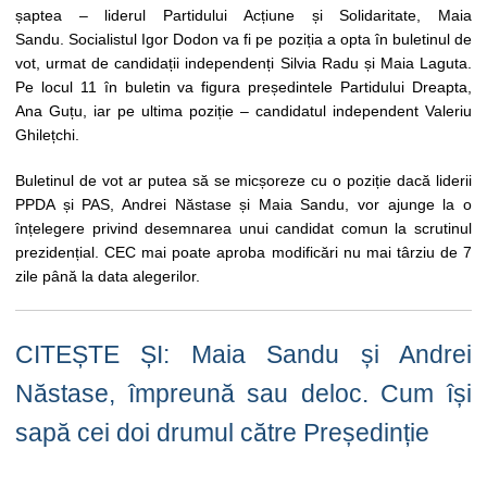
șaptea – liderul Partidului Acțiune și Solidaritate, Maia
Sandu. Socialistul Igor Dodon va fi pe poziția a opta în buletinul de
vot, urmat de candidații independenți Silvia Radu și Maia Laguta.
Pe locul 11 în buletin va figura președintele Partidului Dreapta,
Ana Guțu, iar pe ultima poziție – candidatul independent Valeriu
Ghilețchi.
Buletinul de vot ar putea să se micșoreze cu o poziție dacă liderii
PPDA și PAS, Andrei Năstase și Maia Sandu, vor ajunge la o
înțelegere privind desemnarea unui candidat comun la scrutinul
prezidențial. CEC mai poate aproba modificări nu mai târziu de 7
zile până la data alegerilor.
CITEȘTE ȘI: Maia Sandu și Andrei
Năstase, împreună sau deloc. Cum își
sapă cei doi drumul către Președinție