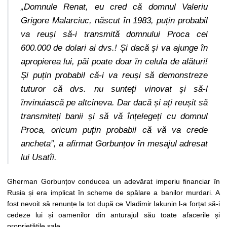
„
Domnule Renat, eu cred că domnul Valeriu
Grigore Malarciuc, născut în 1983,
puțin
probabil
va reu
ș
i să-i transmită domnului Proca cei
600.000 de dolari ai dvs.!
Ș
i dacă
ș
i va ajunge în
apropierea lui, păi poate doar în celula de alături!
Ș
i pu
ți
n probabil că-i va reu
ș
i să demonstreze
tuturor că dvs. nu sunte
ți
vinovat
ș
i să-l
învinuiască pe altcineva. Dar dacă
ș
i a
ț
i reu
ș
it să
transmite
ți
banii
ș
i să vă în
ț
elege
ți
cu domnul
Proca, oricum
puțin
probabil că vă va crede
ancheta
”, a afirmat Gorbunțov în mesajul adresat
lui Usatîi.
Gherman Gorbunțov conducea un adevărat imperiu financiar în
Rusia și era implicat în scheme de spălare a banilor murdari. A
fost nevoit să renunțe la tot după ce Vladimir Iakunin l-a forțat să-i
cedeze lui și oamenilor din anturajul său toate afacerile și
proprietățile sale.