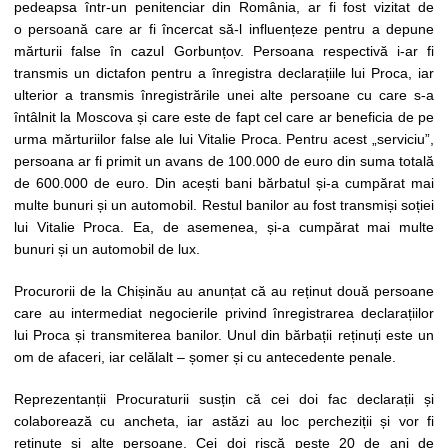
pedeapsa într-un penitenciar din România, ar fi fost vizitat de
o persoană care ar fi încercat să-l influențeze pentru a depune
mărturii false în cazul Gorbunțov. Persoana respectivă i-ar fi
transmis un dictafon pentru a înregistra declarațiile lui Proca, iar
ulterior a transmis înregistrările unei alte persoane cu care s-a
întâlnit la Moscova și care este de fapt cel care ar beneficia de pe
urma mărturiilor false ale lui Vitalie Proca. Pentru acest „serviciu”,
persoana ar fi primit un avans de 100.000 de euro din suma totală
de 600.000 de euro. Din acești bani bărbatul și-a cumpărat mai
multe bunuri și un automobil. Restul banilor au fost transmiși soției
lui Vitalie Proca. Ea, de asemenea, și-a cumpărat mai multe
bunuri și un automobil de lux.
Procurorii de la Chișinău au anunțat că au reținut două persoane
care au intermediat negocierile privind înregistrarea declarațiilor
lui Proca și transmiterea banilor. Unul din bărbații reținuți este un
om de afaceri, iar celălalt – șomer și cu antecedente penale.
Reprezentanții Procuraturii susțin că cei doi fac declarații și
colaborează cu ancheta, iar astăzi au loc percheziții și vor fi
reținute și alte persoane. Cei doi riscă peste 20 de ani de