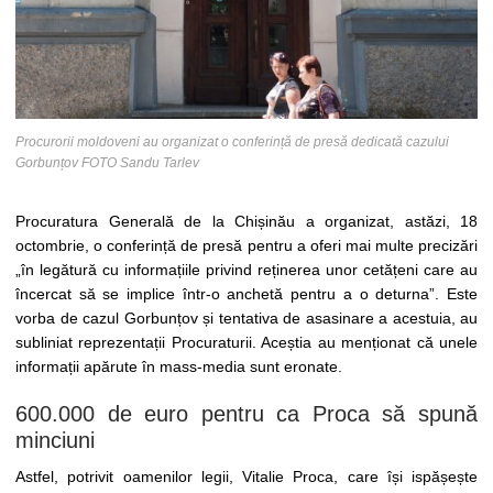
Procurorii moldoveni au organizat o conferință de presă dedicată cazului
Gorbunțov FOTO Sandu Tarlev
Procuratura Generală de la Chișinău a organizat, astăzi, 18
octombrie, o conferință de presă pentru a oferi mai multe precizări
„în legătură cu informațiile privind reținerea unor cetățeni care au
încercat să se implice într-o anchetă pentru a o deturna”. Este
vorba de cazul Gorbunțov și tentativa de asasinare a acestuia, au
subliniat reprezentații Procuraturii. Aceștia au menționat că unele
informații apărute în mass-media sunt eronate.
600.000 de euro pentru ca Proca să spună
minciuni
Astfel, potrivit oamenilor legii, Vitalie Proca, care își ispășește