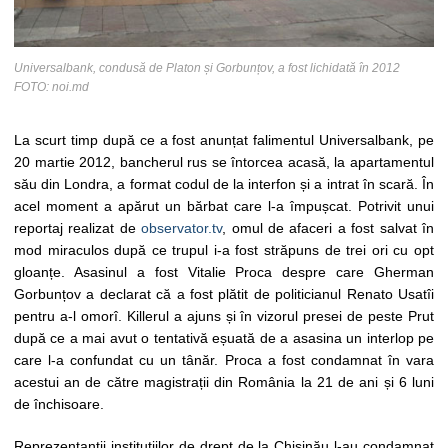
Universalbank, condusă de Platon și Gorbunțov, a fost lichidată în 2012
FOTO: noi.md
La scurt timp după ce a fost anunțat falimentul Universalbank, pe
20 martie 2012, bancherul rus se întorcea acasă, la apartamentul
său din Londra, a format codul de la interfon și a intrat în scară. În
acel moment a apărut un bărbat care l-a împușcat. Potrivit unui
reportaj realizat de
observator.tv
, omul de afaceri a fost salvat în
mod miraculos după ce trupul i-a fost străpuns de trei ori cu opt
gloanțe. Asasinul a fost Vitalie Proca despre care Gherman
Gorbunțov a declarat că a fost plătit de politicianul Renato Usatîi
pentru a-l omorî. Killerul a ajuns și în vizorul presei de peste Prut
după ce a mai avut o tentativă eșuată de a asasina un interlop pe
care l-a confundat cu un tânăr. Proca a fost condamnat în vara
acestui an de către magistrații din România la 21 de ani și 6 luni
de închisoare.
Reprezentanții instituțiilor de drept de la Chișinău l-au condamnat