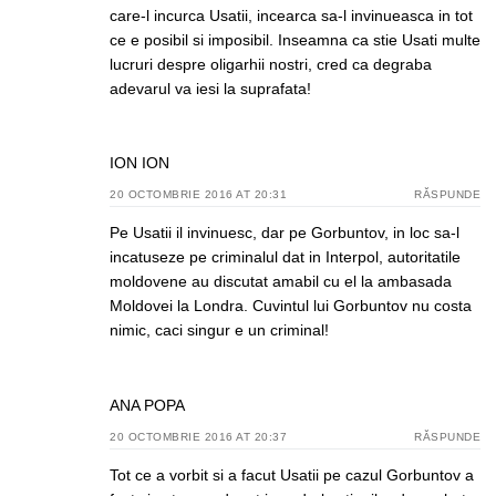
care-l incurca Usatii, incearca sa-l invinueasca in tot
ce e posibil si imposibil. Inseamna ca stie Usati multe
lucruri despre oligarhii nostri, cred ca degraba
adevarul va iesi la suprafata!
ION ION
20 OCTOMBRIE 2016 AT 20:31
RĂSPUNDE
Pe Usatii il invinuesc, dar pe Gorbuntov, in loc sa-l
incatuseze pe criminalul dat in Interpol, autoritatile
moldovene au discutat amabil cu el la ambasada
Moldovei la Londra. Cuvintul lui Gorbuntov nu costa
nimic, caci singur e un criminal!
ANA POPA
20 OCTOMBRIE 2016 AT 20:37
RĂSPUNDE
Tot ce a vorbit si a facut Usatii pe cazul Gorbuntov a