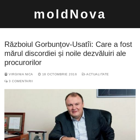
Sari
moldNova
la
conținut
Războiul Gorbunțov-Usatîi: Care a fost
mărul discordiei și noile dezvăluiri ale
procurorilor
Caută
VIRGINIA NICA
18 OCTOMBRIE 2016
ACTUALITATE
după:
3 COMENTARII