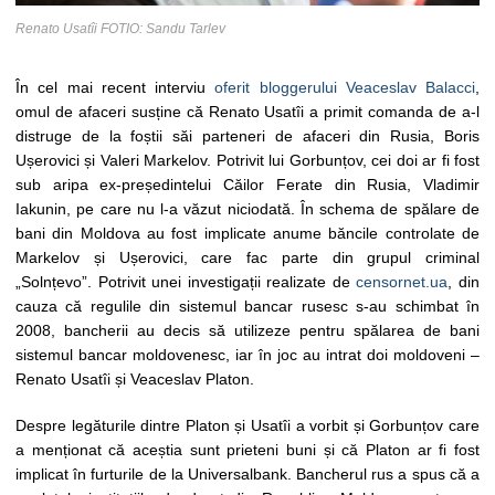
Renato Usatîi FOTIO: Sandu Tarlev
În cel mai recent interviu
oferit bloggerului Veaceslav Balacci
,
omul de afaceri susține că Renato Usatîi a primit comanda de a-l
distruge de la foștii săi parteneri de afaceri din Rusia, Boris
Ușerovici și Valeri Markelov. Potrivit lui Gorbunțov, cei doi ar fi fost
sub aripa ex-președintelui Căilor Ferate din Rusia, Vladimir
Iakunin, pe care nu l-a văzut niciodată. În schema de spălare de
bani din Moldova au fost implicate anume băncile controlate de
Markelov și Ușerovici, care fac parte din grupul criminal
„Solnțevo”. Potrivit unei investigații realizate de
censornet.ua
, din
cauza că regulile din sistemul bancar rusesc s-au schimbat în
2008, bancherii au decis să utilizeze pentru spălarea de bani
sistemul bancar moldovenesc, iar în joc au intrat doi moldoveni –
Renato Usatîi și Veaceslav Platon.
Despre legăturile dintre Platon și Usatîi a vorbit și Gorbunțov care
a menționat că aceștia sunt prieteni buni și că Platon ar fi fost
implicat în furturile de la Universalbank. Bancherul rus a spus că a