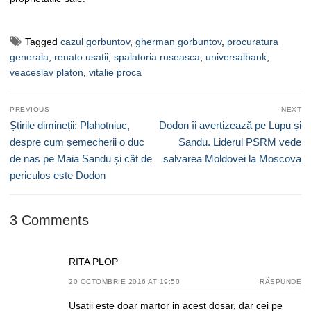
Tagged
cazul gorbuntov
,
gherman gorbuntov
,
procuratura
generala
,
renato usatii
,
spalatoria ruseasca
,
universalbank
,
veaceslav platon
,
vitalie proca
Navigare
PREVIOUS
NEXT
în
Previous
Next
Știrile dimineții: Plahotniuc,
Dodon îi avertizează pe Lupu și
articole
post:
post:
despre cum șemecherii o duc
Sandu. Liderul PSRM vede
de nas pe Maia Sandu și cât de
salvarea Moldovei la Moscova
periculos este Dodon
3 Comments
RITA PLOP
20 OCTOMBRIE 2016 AT 19:50
RĂSPUNDE
Usatii este doar martor in acest dosar, dar cei pe