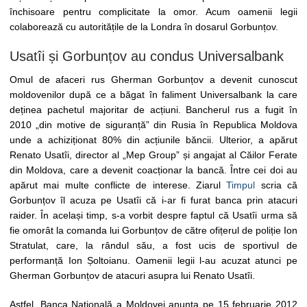
închisoare pentru complicitate la omor. Acum oamenii legii
colaborează cu autoritățile de la Londra în dosarul Gorbunțov.
Usatîi și Gorbunțov au condus Universalbank
Omul de afaceri rus Gherman Gorbunțov a devenit cunoscut
moldovenilor după ce a băgat în faliment Universalbank la care
deținea pachetul majoritar de acțiuni. Bancherul rus a fugit în
2010 „din motive de siguranță” din Rusia în Republica Moldova
unde a achiziționat 80% din acțiunile băncii. Ulterior, a apărut
Renato Usatîi, director al „Mep Group” și angajat al Căilor Ferate
din Moldova, care a devenit coacționar la bancă. Între cei doi au
apărut mai multe conflicte de interese. Ziarul
Timpul
scria că
Gorbunțov îl acuza pe Usatîi că i-ar fi furat banca prin atacuri
raider. În același timp, s-a vorbit despre faptul că Usatîi urma să
fie omorât la comanda lui Gorbunțov de către ofițerul de poliție Ion
Stratulat, care, la rândul său, a fost ucis de sportivul de
performanță Ion Șoltoianu. Oamenii legii l-au acuzat atunci pe
Gherman Gorbunțov de atacuri asupra lui Renato Usatîi.
Astfel, Banca Națională a Moldovei anunța pe 15 februarie 2012