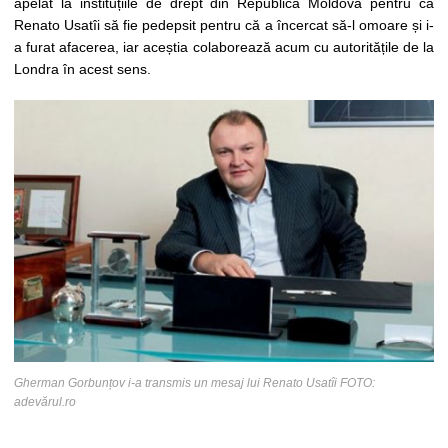
apelat la instituțiile de drept din Republica Moldova pentru ca
Renato Usatîi să fie pedepsit pentru că a încercat să-l omoare și i-
a furat afacerea, iar aceștia colaborează acum cu autoritățile de la
Londra în acest sens.
Gherman Gorbunțov i-a transmis un mesaj lui Renato Usatîi FOTO:
adevărul.ro