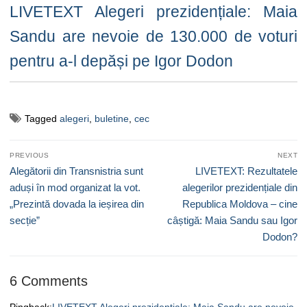
LIVETEXT Alegeri prezidențiale: Maia
Sandu are nevoie de 130.000 de voturi
pentru a-l depăși pe Igor Dodon
Tagged
alegeri
,
buletine
,
cec
Navigare
PREVIOUS
NEXT
în
Previous
Next
Alegătorii din Transnistria sunt
LIVETEXT: Rezultatele
articole
post:
post:
aduși în mod organizat la vot.
alegerilor prezidențiale din
„Prezintă dovada la ieșirea din
Republica Moldova – cine
secție”
câștigă: Maia Sandu sau Igor
Dodon?
6 Comments
Pingback:
LIVETEXT Alegeri prezidențiale: Maia Sandu are nevoie