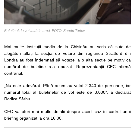
Buletinul de vot intră în urnă. FOTO: Sandu Tarlev
Mai multe instituții media de la Chișinău au scris că sute de
alegători aflați la secția de votare din regiunea Stratford din
Londra au fost îndemnați să voteze la o altă secție pe motiv că
numărul de buletine s-a epuizat. Reprezentanții CEC afirmă
contrariul.
„Nu este adevărat. Până acum au votat 2.340 de persoane, iar
numărul total al buletinelor de vot este de 3.000”, a declarat
Rodica Sârbu.
CEC va oferi mai multe detalii despre acest caz în cadrul unui
briefing organizat la ora 16:00.