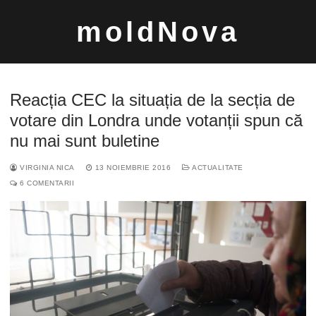
Sari
moldNova
la
conținut
Reacția CEC la situația de la secția de
votare din Londra unde votanții spun că
nu mai sunt buletine
Caută
VIRGINIA NICA
13 NOIEMBRIE 2016
ACTUALITATE
după:
6 COMENTARII