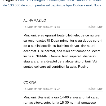
de 130.000 de voturi pentru a-l depăși pe Igor Dodon - moldNova
ALINA MAZILO
13 NOIEMBRIE 2016 AT 17:34
RĂSPUNDE
Minciuni, s-au epuizat toate biletinele, de ce nu vrei
sa recunoasteti?!! Dupa primul tur s-au depus cereri
de a suplini sectiile cu buletine de vot, dar nu ati
acceptat. E si normal, asa v-au dat comanda. Acest
lucru e INUMAN! Oamnei tristi,suparati, disperati
stau afara fara dreptul de a alege viitorul tarii. Voi
sunteti cei care ati contribuit la asta. Rușine.
CORINA
13 NOIEMBRIE 2016 AT 17:45
RĂSPUNDE
Minciuni. S-a iesit la ora 14-00 si s-a anuntat ca au
ramas citeva sute, iar la 15-30 nu mai ramasese