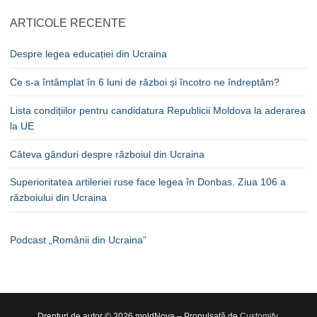
ARTICOLE RECENTE
Despre legea educației din Ucraina
Ce s-a întâmplat în 6 luni de război și încotro ne îndreptăm?
Lista condițiilor pentru candidatura Republicii Moldova la aderarea
la UE
Câteva gânduri despre războiul din Ucraina
Superioritatea artileriei ruse face legea în Donbas. Ziua 106 a
războiului din Ucraina
Podcast „Românii din Ucraina”
Drepturi de autor © 2026 moldNova – Propulsată de
Customify
.