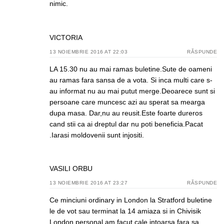
nimic.
VICTORIA
13 NOIEMBRIE 2016 AT 22:03
RĂSPUNDE
LA 15.30 nu au mai ramas buletine.Sute de oameni
au ramas fara sansa de a vota. Si inca multi care s-
au informat nu au mai putut merge.Deoarece sunt si
persoane care muncesc azi au sperat sa mearga
dupa masa. Dar,nu au reusit.Este foarte dureros
cand stii ca ai dreptul dar nu poti beneficia.Pacat
.Iarasi moldovenii sunt injositi.
VASILI ORBU
13 NOIEMBRIE 2016 AT 23:27
RĂSPUNDE
Ce minciuni ordinary in London la Stratford buletine
le de vot sau terminat la 14 amiaza si in Chivisik
London personal am facut cale intoarsa fara sa