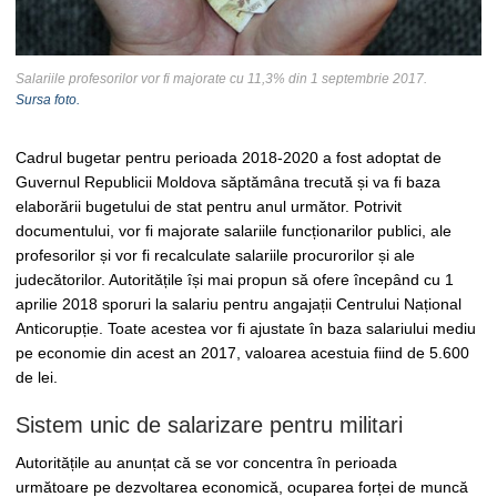
Salariile profesorilor vor fi majorate cu 11,3% din 1 septembrie 2017.
Sursa foto.
Cadrul bugetar pentru perioada 2018-2020 a fost adoptat de
Guvernul Republicii Moldova săptămâna trecută și va fi baza
elaborării bugetului de stat pentru anul următor. Potrivit
documentului, vor fi majorate salariile funcționarilor publici, ale
profesorilor și vor fi recalculate salariile procurorilor și ale
judecătorilor. Autoritățile își mai propun să ofere începând cu 1
aprilie 2018 sporuri la salariu pentru angajații Centrului Național
Anticorupție. Toate acestea vor fi ajustate în baza salariului mediu
pe economie din acest an 2017, valoarea acestuia fiind de 5.600
de lei.
Sistem unic de salarizare pentru militari
Autoritățile au anunțat că se vor concentra în perioada
următoare pe dezvoltarea economică, ocuparea forței de muncă