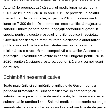
Autoritățile prognozează că salariul mediu lunar va ajunge la
6.150 de lei în anul 2018. În anul 2019, se prevede un salariu
mediu lunar de 6.700 de lei, iar pentru 2020 un salariu mediu
lunar de 7.300 de lei. De asemenea, este planificată majorarea
salariului minim pe ţară pentru angajaţii sectorului bugetar, în
special pentru a crește prestigiul funcțiilor publice în societate.
Guvernul consideră că restructurarea planificată a autorităților
publice va conduce la o administrație mai restrânsă și mai
eficientă, cu o structură mai competitivă a salariilor. Acestea sunt
prioritățile Guvernului prevăzute în cadrului bugetar pentru 2018-
2020 menite să asigure creșterea economică și a crea noi locuri
de muncă.
Schimbări nesemnificative
Toate majorările și schimbările planificate de Guvern pentru
perioada următoare nu sunt semnificative. În comparație cu
salariul mediu pe economie de anul acesta, lefurile nu vor crește
substanțial în următorii ani. „Salariul mediu pe economie nu crește
semnificativ față de anul acesta când salariul mediu este de peste