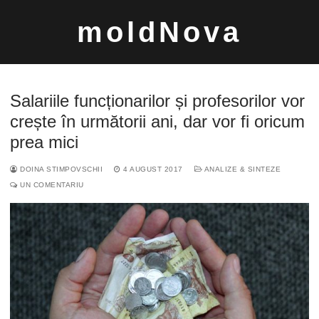
Sari
moldNova
la
conținut
Salariile funcționarilor și profesorilor vor
crește în următorii ani, dar vor fi oricum
prea mici
Caută
DOINA STIMPOVSCHII
4 AUGUST 2017
ANALIZE & SINTEZE
după:
UN COMENTARIU