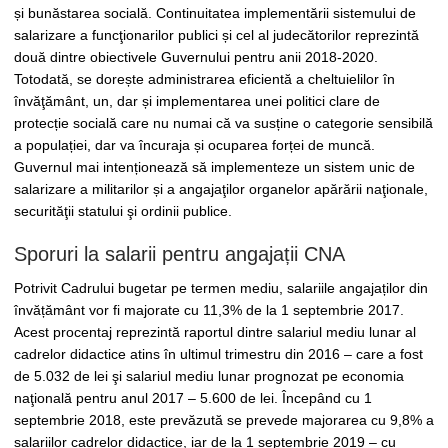
și bunăstarea socială. Continuitatea implementării sistemului de
salarizare a funcţionarilor publici și cel al judecătorilor reprezintă
două dintre obiectivele Guvernului pentru anii 2018-2020.
Totodată, se dorește administrarea eficientă a cheltuielilor în
învăţământ, un, dar și implementarea unei politici clare de
protecție socială care nu numai că va susține o categorie sensibilă
a populației, dar va încuraja și ocuparea forței de muncă.
Guvernul mai intenționează să implementeze un sistem unic de
salarizare a militarilor și a angajaţilor organelor apărării naţionale,
securităţii statului şi ordinii publice.
Sporuri la salarii pentru angajații CNA
Potrivit Cadrului bugetar pe termen mediu, salariile angajaților din
învățământ vor fi majorate cu 11,3% de la 1 septembrie 2017.
Acest procentaj reprezintă raportul dintre salariul mediu lunar al
cadrelor didactice atins în ultimul trimestru din 2016 – care a fost
de 5.032 de lei şi salariul mediu lunar prognozat pe economia
naţională pentru anul 2017 – 5.600 de lei. Începând cu 1
septembrie 2018, este prevăzută se prevede majorarea cu 9,8% a
salariilor cadrelor didactice, iar de la 1 septembrie 2019 – cu