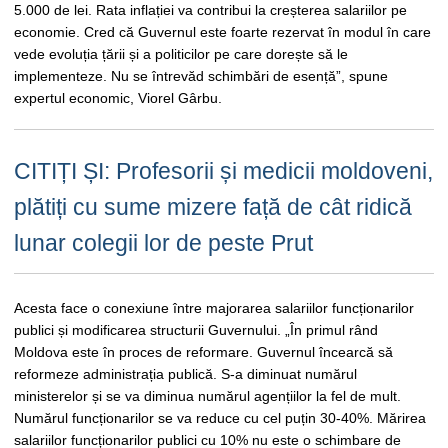
5.000 de lei. Rata inflației va contribui la creșterea salariilor pe
economie. Cred că Guvernul este foarte rezervat în modul în care
vede evoluția țării și a politicilor pe care dorește să le
implementeze. Nu se întrevăd schimbări de esență”, spune
expertul economic, Viorel Gârbu.
CITIȚI ȘI: Profesorii și medicii moldoveni,
plătiți cu sume mizere față de cât ridică
lunar colegii lor de peste Prut
Acesta face o conexiune între majorarea salariilor funcționarilor
publici și modificarea structurii Guvernului. „În primul rând
Moldova este în proces de reformare. Guvernul încearcă să
reformeze administrația publică. S-a diminuat numărul
ministerelor și se va diminua numărul agențiilor la fel de mult.
Numărul funcționarilor se va reduce cu cel puțin 30-40%. Mărirea
salariilor funcționarilor publici cu 10% nu este o schimbare de