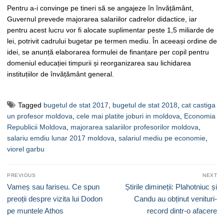
Pentru a-i convinge pe tineri să se angajeze în învățământ,
Guvernul prevede majorarea salariilor cadrelor didactice, iar
pentru acest lucru vor fi alocate suplimentar peste 1,5 miliarde de
lei, potrivit cadrului bugetar pe termen mediu. În aceeași ordine de
idei, se anunță elaborarea formulei de finanțare per copil pentru
domeniul educației timpurii și reorganizarea sau lichidarea
instituțiilor de învățământ general.
Tagged
bugetul de stat 2017
,
bugetul de stat 2018
,
cat castiga
un profesor moldova
,
cele mai platite joburi in moldova
,
Economia
Republicii Moldova
,
majorarea salariilor profesorilor moldova
,
salariu emdiu lunar 2017 moldova
,
salariul mediu pe economie
,
viorel garbu
Navigare
PREVIOUS
NEXT
în
Previous
Next
Vameș sau fariseu. Ce spun
Știrile dimineții: Plahotniuc și
articole
post:
post:
preoții despre vizita lui Dodon
Candu au obținut venituri-
pe muntele Athos
record dintr-o afacere