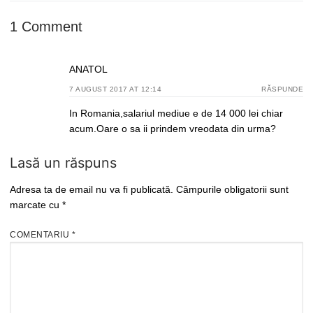
1 Comment
ANATOL
7 AUGUST 2017 AT 12:14
RĂSPUNDE
In Romania,salariul mediue e de 14 000 lei chiar
acum.Oare o sa ii prindem vreodata din urma?
Lasă un răspuns
Adresa ta de email nu va fi publicată.
Câmpurile obligatorii sunt
marcate cu
*
COMENTARIU
*