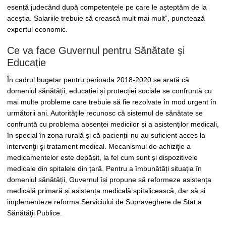
esență judecând după competențele pe care le așteptăm de la
aceștia. Salariile trebuie să crească mult mai mult”, punctează
expertul economic.
Ce va face Guvernul pentru Sănătate și
Educație
În cadrul bugetar pentru perioada 2018-2020 se arată că
domeniul sănătății, educației și protecției sociale se confruntă cu
mai multe probleme care trebuie să fie rezolvate în mod urgent în
următorii ani. Autoritățile recunosc că sistemul de sănătate se
confruntă cu problema absenței medicilor și a asistenților medicali,
în special în zona rurală și că pacienții nu au suficient acces la
intervenţii şi tratament medical. Mecanismul de achiziţie a
medicamentelor este depășit, la fel cum sunt și dispozitivele
medicale din spitalele din țară. Pentru a îmbunătăți situația în
domeniul sănătății, Guvernul își propune să reformeze asistența
medicală primară și asistența medicală spitalicească, dar să și
implementeze reforma Serviciului de Supraveghere de Stat a
Sănătăţii Publice.