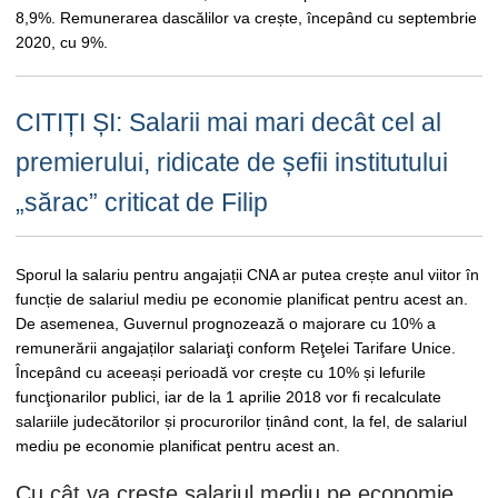
8,9%. Remunerarea dascălilor va crește, începând cu septembrie
2020, cu 9%.
CITIȚI ȘI: Salarii mai mari decât cel al
premierului, ridicate de șefii institutului
„sărac” criticat de Filip
Sporul la salariu pentru angajații CNA ar putea crește anul viitor în
funcție de salariul mediu pe economie planificat pentru acest an.
De asemenea, Guvernul prognozează o majorare cu 10% a
remunerării angajaților salariaţi conform Reţelei Tarifare Unice.
Începând cu aceeași perioadă vor crește cu 10% și lefurile
funcţionarilor publici, iar de la 1 aprilie 2018 vor fi recalculate
salariile judecătorilor și procurorilor ținând cont, la fel, de salariul
mediu pe economie planificat pentru acest an.
Cu cât va crește salariul mediu pe economie