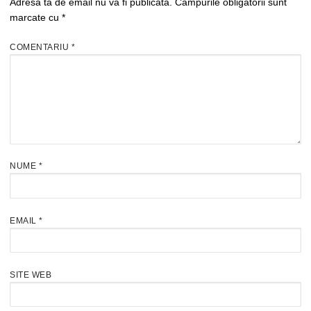
Adresa ta de email nu va fi publicată.
Câmpurile obligatorii sunt
marcate cu
*
COMENTARIU
*
NUME
*
EMAIL
*
SITE WEB