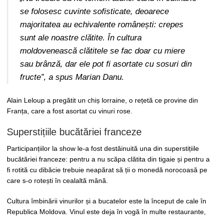
se folosesc cuvinte sofisticate, deoarece
majoritatea au echivalente românești: crepes
sunt ale noastre clătite. În cultura
moldovenească clătitele se fac doar cu miere
sau brânză, dar ele pot fi asortate cu sosuri din
fructe”, a spus Marian Danu.
Alain Leloup a pregătit un chiș lorraine, o rețetă ce provine din
Franța, care a fost asortat cu vinuri rose.
Superstițiile bucătăriei franceze
Participanțiilor la show le-a fost destăinuită una din superstițiile
bucătăriei franceze: pentru a nu scăpa clătita din tigaie și pentru a
fi rotită cu dibăcie trebuie neapărat să ții o monedă norocoasă pe
care s-o rotești în cealaltă mână.
Cultura îmbinării vinurilor și a bucatelor este la început de cale în
Republica Moldova. Vinul este deja în vogă în multe restaurante,