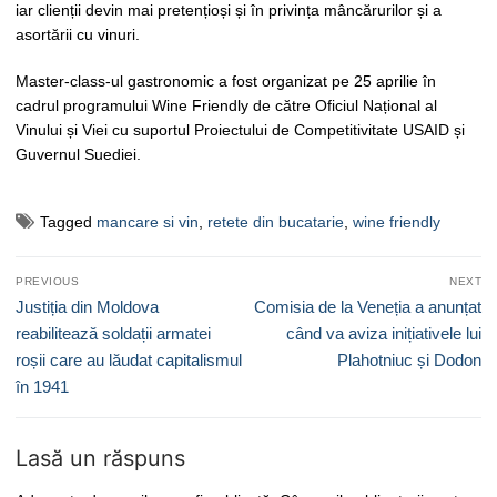
iar clienții devin mai pretențioși și în privința mâncărurilor și a
asortării cu vinuri.
Master-class-ul gastronomic a fost organizat pe 25 aprilie în
cadrul programului Wine Friendly de către Oficiul Național al
Vinului și Viei cu suportul Proiectului de Competitivitate USAID și
Guvernul Suediei.
Tagged
mancare si vin
,
retete din bucatarie
,
wine friendly
Navigare
PREVIOUS
NEXT
în
Previous
Next
Justiția din Moldova
Comisia de la Veneția a anunțat
articole
post:
post:
reabilitează soldații armatei
când va aviza inițiativele lui
roșii care au lăudat capitalismul
Plahotniuc și Dodon
în 1941
Lasă un răspuns