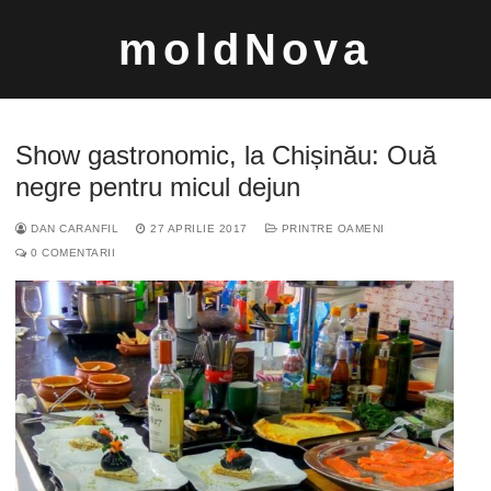
Sari
moldNova
la
conținut
Show gastronomic, la Chișinău: Ouă
negre pentru micul dejun
DAN CARANFIL
27 APRILIE 2017
PRINTRE OAMENI
Caută
0 COMENTARII
după: