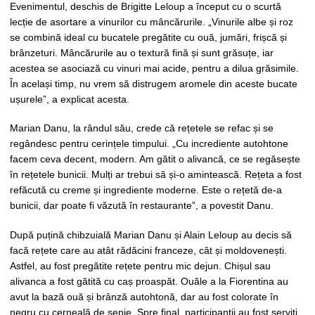
Evenimentul, deschis de Brigitte Leloup a început cu o scurtă
lecție de asortare a vinurilor cu mâncărurile. „Vinurile albe și roz
se combină ideal cu bucatele pregătite cu ouă, jumări, frișcă și
brânzeturi. Mâncărurile au o textură fină și sunt grăsuțe, iar
acestea se asociază cu vinuri mai acide, pentru a dilua grăsimile.
În același timp, nu vrem să distrugem aromele din aceste bucate
ușurele”, a explicat acesta.
Marian Danu, la rândul său, crede că rețetele se refac și se
regândesc pentru cerințele timpului. „Cu incrediente autohtone
facem ceva decent, modern. Am gătit o alivancă, ce se regăsește
în rețetele bunicii. Mulți ar trebui să și-o amintească. Rețeta a fost
refăcută cu creme și ingrediente moderne. Este o rețetă de-a
bunicii, dar poate fi văzută în restaurante”, a povestit Danu.
După puțină chibzuială Marian Danu și Alain Leloup au decis să
facă rețete care au atât rădăcini franceze, cât și moldovenești.
Astfel, au fost pregătite rețete pentru mic dejun. Chișul sau
alivanca a fost gătită cu caș proaspăt. Ouăle a la Fiorentina au
avut la bază ouă și brânză autohtonă, dar au fost colorate în
negru cu cerneală de sepie. Spre final, participanții au fost serviți