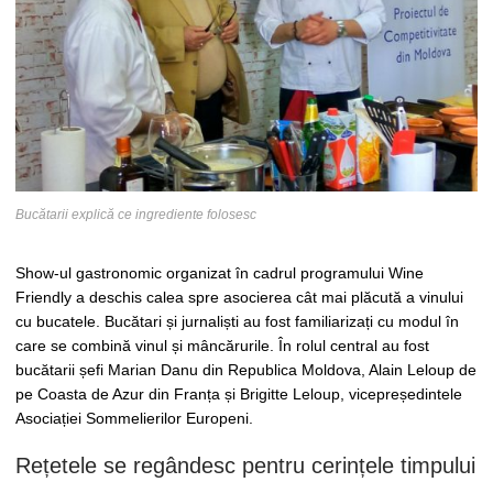
Bucătarii explică ce ingrediente folosesc
Show-ul gastronomic organizat în cadrul programului Wine
Friendly a deschis calea spre asocierea cât mai plăcută a vinului
cu bucatele. Bucătari și jurnaliști au fost familiarizați cu modul în
care se combină vinul și mâncărurile. În rolul central au fost
bucătarii șefi Marian Danu din Republica Moldova, Alain Leloup de
pe Coasta de Azur din Franța și Brigitte Leloup, vicepreședintele
Asociației Sommelierilor Europeni.
Rețetele se regândesc pentru cerințele timpului