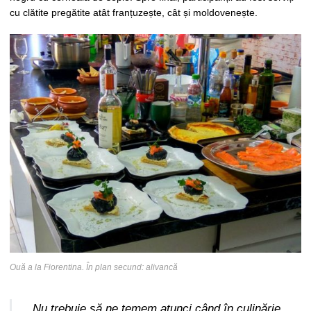
cu clătite pregătite atât franțuzește, cât și moldovenește.
Ouă a la Fiorentina. În plan secund: alivancă
„Nu trebuie să ne temem atunci când în culinărie