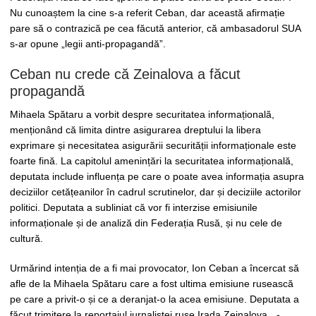
Nu cunoaștem la cine s-a referit Ceban, dar această afirmație
pare să o contrazică pe cea făcută anterior, că ambasadorul SUA
s-ar opune „legii anti-propagandă”.
Ceban nu crede că Zeinalova a făcut
propagandă
Mihaela Spătaru a vorbit despre securitatea informațională,
menționând că limita dintre asigurarea dreptului la libera
exprimare și necesitatea asigurării securității informaționale este
foarte fină. La capitolul amenințări la securitatea informațională,
deputata include influența pe care o poate avea informația asupra
deciziilor cetățeanilor în cadrul scrutinelor, dar și deciziile actorilor
politici. Deputata a subliniat că vor fi interzise emisiunile
informaționale și de analiză din Federația Rusă, și nu cele de
cultură.
Urmărind intenția de a fi mai provocator, Ion Ceban a încercat să
afle de la Mihaela Spătaru care a fost ultima emisiune rusească
pe care a privit-o și ce a deranjat-o la acea emisiune. Deputata a
făcut trimitere la reportajul jurnalistei ruse Irada Zeinalova. „-