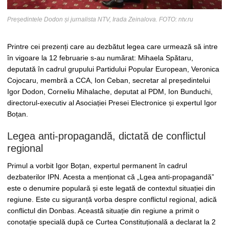
Președintele Dodon și jurnalista NTV, Irada Zeinalova. FOTO: ntv.ru
Printre cei prezenți care au dezbătut legea care urmează să intre
în vigoare la 12 februarie s-au numărat: Mihaela Spătaru,
deputată în cadrul grupului Partidului Popular European, Veronica
Cojocaru, membră a CCA, Ion Ceban, secretar al președintelui
Igor Dodon, Corneliu Mihalache, deputat al PDM, Ion Bunduchi,
directorul-executiv al Asociației Presei Electronice și expertul Igor
Boțan.
Legea anti-propagandă, dictată de conflictul
regional
Primul a vorbit Igor Boțan, expertul permanent în cadrul
dezbaterilor IPN. Acesta a menționat că „Lgea anti-propagandă”
este o denumire populară și este legată de contextul situației din
regiune. Este cu siguranță vorba despre conflictul regional, adică
conflictul din Donbas. Această situație din regiune a primit o
conotație specială după ce Curtea Constituțională a declarat la 2