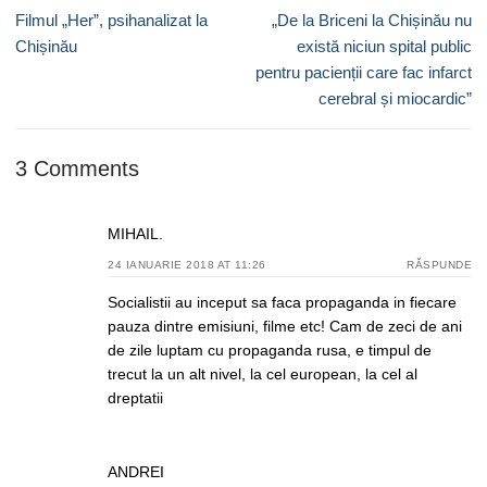
în
Previous
Next
Filmul „Her”, psihanalizat la
„De la Briceni la Chișinău nu
articole
post:
post:
Chișinău
există niciun spital public
pentru pacienții care fac infarct
cerebral și miocardic”
3 Comments
MIHAIL.
24 IANUARIE 2018 AT 11:26
RĂSPUNDE
Socialistii au inceput sa faca propaganda in fiecare
pauza dintre emisiuni, filme etc! Cam de zeci de ani
de zile luptam cu propaganda rusa, e timpul de
trecut la un alt nivel, la cel european, la cel al
dreptatii
ANDREI