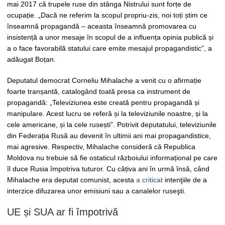
mai 2017 că trupele ruse din stânga Nistrului sunt forțe de
ocupație. „Dacă ne referim la scopul propriu-zis, noi toți știm ce
înseamnă propagandă – aceasta înseamnă promovarea cu
insistență a unor mesaje în scopul de a influența opinia publică și
a o face favorabilă statului care emite mesajul propagandistic”, a
adăugat Boțan.
Deputatul democrat Corneliu Mihalache a venit cu o afirmație
foarte tranșantă, catalogând toată presa ca instrument de
propagandă: „Televiziunea este creată pentru propagandă și
manipulare. Acest lucru se referă și la televiziunile noastre, și la
cele americane, și la cele rusești”. Potrivit deputatului, televiziunile
din Federația Rusă au devenit în ultimii ani mai propagandistice,
mai agresive. Respectiv, Mihalache consideră că Republica
Moldova nu trebuie să fie ostaticul războiului informațional pe care
îl duce Rusia împotriva tuturor. Cu câțiva ani în urmă însă, când
Mihalache era deputat comunist, acesta
a criticat
intenţiile de a
interzice difuzarea unor emisiuni sau a canalelor ruseşti.
UE și SUA ar fi împotrivă