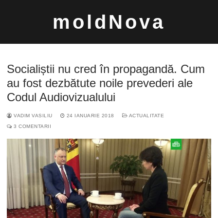
Sari
moldNova
la
conținut
Socialiștii nu cred în propagandă. Cum
au fost dezbătute noile prevederi ale
Codul Audiovizualului
Caută
VADIM VASILIU
24 IANUARIE 2018
ACTUALITATE
după:
3 COMENTARII