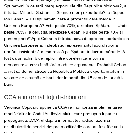
Spuneți-mi în ce țară merg exporturile din Republica Moldova?, a
întrabat Mihaela Spătaru. – Și unde merg exporturile?, a răspus
Ion Ceban. – Păi spuneți-mi care e procentul care merge în
Uniunea Europeană? Este peste 70%, a replicat Spătaru. – Unde
peste 70%?, a cerut să precizeze Ceban. Nu este peste 70% și
punem pariu!” Apoi Ceban a întrebat ceva despre reexporturile din
Uniunea Europeană. Îndeobște, reprezentantul socialiștilor a
urmărit insistent să o contrazică pe Spătaru în lucruri mărunte. A
fost ca un schimb de replici între doi elevi care vor să
demonstreze ceva însă fără a aduce argumente. Probabil Ceban
a vrut să demonstreze că Republica Moldova exportă mărfuri în
valoare de o sumă de bani, dar importă din UE cam de tot atâția
bani.
CCA a informat toți distribuitorii
Veronica Cojocaru spune că CCA va monitoriza implementarea
modificărilor la Codul Audiovizualului care presupun lupta cu
propaganda. „CCA-ul deja a informat toți radiodifuzorii și
distribuitorii de servicii despre modificările care au fost făcute la