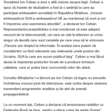
Socialistul Ion Ceban a avut o altă viziune asupra legii. Ceban a
spus că înainte de dezbatere a fost la o ședință la care au
participat ambasadori acreditați în Republica Moldova. „Inclusiv
ambasadorul SUA și ambasadorul UE au menționat că sunt și vor
fi împotriva unei asemenea abordări”, a declarat Ion Ceban.
Reprezentantul președintelui a mai menționat că este adeptul
cenzurii de la telecomandă, cel care se uită la televizor ar urma
singur să decidă care sunt canalele pe care vrea să le vizioneze.
„Fiecare are dreptul la informație. În același sens putem să
considerăm ca fiind relevante sau irelevante unele posturi din
Ucraina, SUA la care are acces publicul larg”. Ceban a mai făcut
aluzia la impotența posturilor locale de a produce emisiuni
calitative, care ar putea face concurență celor din afară.
Corneliu Mihalache l-a lămurit pe Ion Ceban că legea nu prevede
închiderea vreunui post de televiziune, este vorba despre sistarea
transmiterii programelor analitice și de știri de esență
propagandistică.
La un moment dat, Ceban a declarat că tensionarea relațiilor cu
Federația Rusă se face „pentru a place cuiva de peste Ocean”.