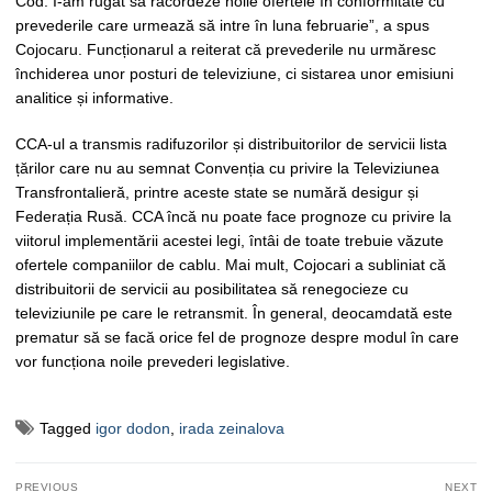
Cod. I-am rugat să racordeze noile ofertele în conformitate cu
prevederile care urmează să intre în luna februarie”, a spus
Cojocaru. Funcționarul a reiterat că prevederile nu urmăresc
închiderea unor posturi de televiziune, ci sistarea unor emisiuni
analitice și informative.
CCA-ul a transmis radifuzorilor și distribuitorilor de servicii lista
țărilor care nu au semnat Convenția cu privire la Televiziunea
Transfrontalieră, printre aceste state se numără desigur și
Federația Rusă. CCA încă nu poate face prognoze cu privire la
viitorul implementării acestei legi, întâi de toate trebuie văzute
ofertele companiilor de cablu. Mai mult, Cojocari a subliniat că
distribuitorii de servicii au posibilitatea să renegocieze cu
televiziunile pe care le retransmit. În general, deocamdată este
prematur să se facă orice fel de prognoze despre modul în care
vor funcționa noile prevederi legislative.
Tagged
igor dodon
,
irada zeinalova
Navigare
PREVIOUS
NEXT