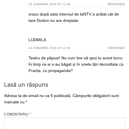
24 IANUARIE 2018 AT 11:46
RĂSPUNDE
srazu după asta interviul de laNTV a arătat cât de
tare Dodon nu are dreptate
LUDMILA
24 IANUARIE 2018 AT 11:50
RĂSPUNDE
Teatru de păpuși! Nu cum bre să spui tu acest lucru
în timp ce ei s-au băgat și în unele țări dezvoltate ca
Franța, cu propaganda?
Lasă un răspuns
Adresa ta de email nu va fi publicată.
Câmpurile obligatorii sunt
marcate cu
*
COMENTARIU
*