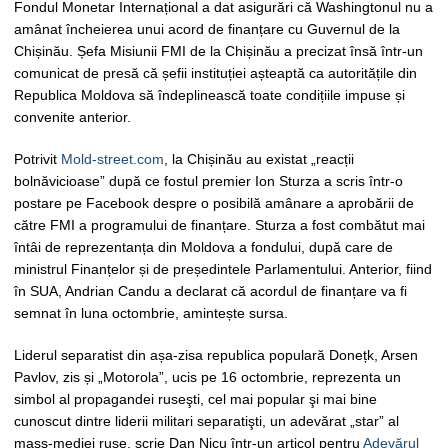
Fondul Monetar Internațional a dat asigurări că Washingtonul nu a
amânat încheierea unui acord de finanțare cu Guvernul de la
Chișinău. Șefa Misiunii FMI de la Chișinău a precizat însă într-un
comunicat de presă că șefii instituției așteaptă ca autoritățile din
Republica Moldova să îndeplinească toate condițiile impuse și
convenite anterior.
Potrivit
Mold-street.com
, la Chișinău au existat „reacții
bolnăvicioase” după ce fostul premier Ion Sturza a scris într-o
postare pe Facebook despre o posibilă amânare a aprobării de
către FMI a programului de finanțare. Sturza a fost combătut mai
întâi de reprezentanța din Moldova a fondului, după care de
ministrul Finanțelor și de președintele Parlamentului. Anterior, fiind
în SUA, Andrian Candu a declarat că acordul de finanțare va fi
semnat în luna octombrie, amintește sursa.
Liderul separatist din așa-zisa republica populară Donețk, Arsen
Pavlov, zis și „Motorola”, ucis pe 16 octombrie, reprezenta un
simbol al propagandei ruseşti, cel mai popular şi mai bine
cunoscut dintre liderii militari separatişti, un adevărat „star” al
mass-mediei ruse, scrie Dan Nicu într-un articol pentru
Adevărul