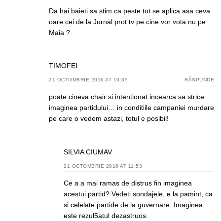
Da hai baieti sa stim ca peste tot se aplica asa ceva
oare cei de la Jurnal prot tv pe cine vor vota nu pe
Maia ?
TIMOFEI
21 OCTOMBRIE 2016 AT 10:35
RĂSPUNDE
poate cineva chair si intentionat incearca sa strice
imaginea partidului… in conditiile campaniei murdare
pe care o vedem astazi, totul e posibil!
SILVIA CIUMAV
21 OCTOMBRIE 2016 AT 11:53
Ce a a mai ramas de distrus fin imaginea
acestui partid? Vedeti sondajele, e la pamint, ca
si celelate partide de la guvernare. Imaginea
este rezul5atul dezastruos.