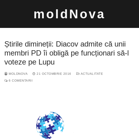
Sari
moldNova
la
conținut
Știrile dimineții: Diacov admite că unii
membri PD îi obligă pe funcționari să-l
voteze pe Lupu
Caută
MOLDNOVA
21 OCTOMBRIE 2016
ACTUALITATE
după:
6 COMENTARII