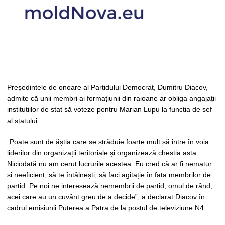
Președintele de onoare al Partidului Democrat, Dumitru Diacov,
admite că unii membri ai formațiunii din raioane ar obliga angajații
instituțiilor de stat să voteze pentru Marian Lupu la funcția de șef
al statului.
„Poate sunt de ăștia care se străduie foarte mult să intre în voia
liderilor din organizații teritoriale și organizează chestia asta.
Niciodată nu am cerut lucrurile acestea. Eu cred că ar fi nematur
și neeficient, să te întâlnești, să faci agitație în fața membrilor de
partid. Pe noi ne interesează nemembrii de partid, omul de rând,
acei care au un cuvânt greu de a decide”, a declarat Diacov în
cadrul emisiunii Puterea a Patra de la postul de televiziune N4.