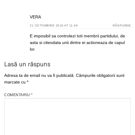
VERA
21 OCTOMBRIE 2016 AT 11:46
RĂSPUNDE
E imposibil sa controlezi toti membrii partidului, de
asta si citeodata unii dintre ei actioneaza de capul
lor.
Lasă un răspuns
Adresa ta de email nu va fi publicată.
Câmpurile obligatorii sunt
marcate cu
*
COMENTARIU
*