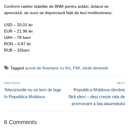
Conform ratelor stabilite de BNM pentru astăzi, dolarul se
apreciază, iar euro se depreciază față de leul moldovenesc:
USD – 20,01 lei
EUR – 21,96 lei
UAH – 78 bani
RON – 4,87 lei
RUB – 32bani
Tagged
acord de finantare cu fmi
,
FMI
,
stirile diminetii
Navigare
PREVIOUS
NEXT
în
Previous
Next
Televiziunile nu se tem de lege
Republica Moldova rămâne
articole
post:
post:
în Republica Moldova
fără elevi – deși crește rata de
promovare a bacalaureatului
6 Comments