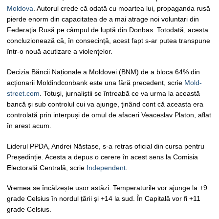
Moldova
. Autorul crede că odată cu moartea lui, propaganda rusă
pierde enorm din capacitatea de a mai atrage noi voluntari din
Federaţia Rusă pe câmpul de luptă din Donbas. Totodată, acesta
concluzionează că, în consecință, acest fapt s-ar putea transpune
într-o nouă acutizare a violenţelor.
Decizia Băncii Naționale a Moldovei (BNM) de a bloca 64% din
acționarii Moldindconbank este una fără precedent, scrie
Mold-
street.com
. Totuși, jurnaliștii se întreabă ce va urma la această
bancă și sub controlul cui va ajunge, ținând cont că aceasta era
controlată prin interpuși de omul de afaceri Veaceslav Platon, aflat
în arest acum.
Liderul PPDA, Andrei Năstase, s-a retras oficial din cursa pentru
Președinție. Acesta a depus o cerere în acest sens la Comisia
Electorală Centrală, scrie
Independent
.
Vremea se încălzește ușor astăzi. Temperaturile vor ajunge la +9
grade Celsius în nordul țării și +14 la sud. În Capitală vor fi +11
grade Celsius.