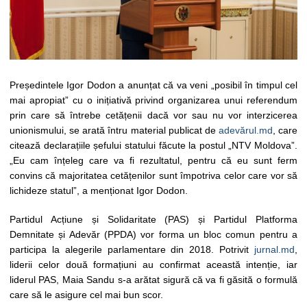
Președintele Igor Dodon a anunțat că va veni „posibil în timpul cel
mai apropiat” cu o inițiativă privind organizarea unui referendum
prin care să întrebe cetățenii dacă vor sau nu vor interzicerea
unionismului, se arată întru material publicat de
adevărul.md
, care
citează declarațiile șefului statului făcute la postul „NTV Moldova”.
„Eu cam înțeleg care va fi rezultatul, pentru că eu sunt ferm
convins că majoritatea cetățenilor sunt împotriva celor care vor să
lichideze statul”, a menționat Igor Dodon.
Partidul Acțiune și Solidaritate (PAS) și Partidul Platforma
Demnitate și Adevăr (PPDA) vor forma un bloc comun pentru a
participa la alegerile parlamentare din 2018. Potrivit
jurnal.md
,
liderii celor două formațiuni au confirmat această intenție, iar
liderul PAS, Maia Sandu s-a arătat sigură că va fi găsită o formulă
care să le asigure cel mai bun scor.