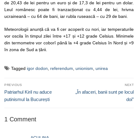
de 20,43 de lei pentru un euro și de 17,3 de lei pentru un dolar.
Leul românesc poate fi tranzacționat cu 4,44 de lei, hrivna
ucraineană – cu 64 de bani, iar rubla rusească – cu 29 de bani.
Meteorologii anunță că va fi cer acoperit cu nori, iar temperaturile
vor oscila în timpul zilei între +17 și +12 grade Celsius. Minimele
din termometre vor coborî până la +4 grade Celsius în Nord și +9
în zona de Sud a țării.
Tagged
igor dodon
,
referendum
,
unionism
,
unirea
Navigare
PREVIOUS
NEXT
în
Previous
Next
Patriarhul Kiril nu aduce
„În afaceri, banii sunt pe locul
articole
post:
post:
putinismul la București
doi”
1 Comment
ACULINA