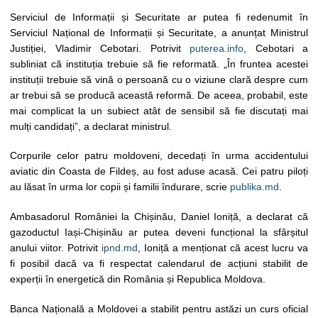
Serviciul de Informații și Securitate ar putea fi redenumit în
Serviciul Național de Informații și Securitate, a anunțat Ministrul
Justiției, Vladimir Cebotari. Potrivit
puterea.info
, Cebotari a
subliniat că instituția trebuie să fie reformată. „În fruntea acestei
instituții trebuie să vină o persoană cu o viziune clară despre cum
ar trebui să se producă această reformă. De aceea, probabil, este
mai complicat la un subiect atât de sensibil să fie discutați mai
mulți candidați”, a declarat ministrul.
Corpurile celor patru moldoveni, decedați în urma accidentului
aviatic din Coasta de Fildeș, au fost aduse acasă. Cei patru piloți
au lăsat în urma lor copii și familii îndurare, scrie
publika.md
.
Ambasadorul României la Chișinău, Daniel Ioniță, a declarat că
gazoductul Iași-Chișinău ar putea deveni funcțional la sfârșitul
anului viitor. Potrivit
ipnd.md
, Ioniță a menționat că acest lucru va
fi posibil dacă va fi respectat calendarul de acțiuni stabilit de
experții în energetică din România și Republica Moldova.
Banca Națională a Moldovei a stabilit pentru astăzi un curs oficial