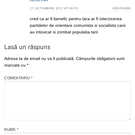
27 OCTOMBRIE 2017 AT 08:05
RĂSPUNDE
cred ca ar fi benefic pentru tara ar fi interzicerea
partidelor de orientare comunista si socialista care
au intoxicat si zombat populatia tarii
Lasă un răspuns
Adresa ta de email nu va fi publicată.
Câmpurile obligatorii sunt
marcate cu
*
COMENTARIU
*
NUME
*