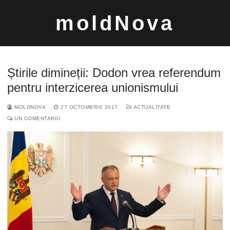
Sari
moldNova
la
conținut
Știrile dimineții: Dodon vrea referendum
pentru interzicerea unionismului
MOLDNOVA
27 OCTOMBRIE 2017
ACTUALITATE
Caută
UN COMENTARIU
după: