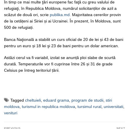
În timp ce mai multe ţări europene fac faţă cu greu valului de
refugiaţi, în Republica Moldova, numărul solicitanților de azil a
scăzut de două ori, scrie
publika.md.
Majoritatea cererilor provin
de la cetățeni ai Siriei și ai Ucrainei. În prezent, în Moldova, sunt
500 de refugiați.
Banca Naţională a stabilit un curs oficial de 20 de lei și 43 de bani
pentru un euro și 18 lei şi 23 de bani pentru un dolar american.
Astăzi cerul va fi variabil, izolat se anunță ploi slabe de scurtă
durată. Temperaturile vor fi cuprinse între 26 și 31 de grade
Celsius pe întreg teritoriul țării.
Tagged
cheltuieli
,
eduard grama
,
program de studii
,
stiri
moldova
,
turismul in republica moldova
,
tursimul rural
,
universitati
,
venituri
Navigare
PREVIOUS
NEXT