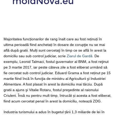
Majoritatea funcționarilor de rang înalt care au fost reținuți în
ultima perioadă fiind anchetați în dosare de corupţie nu se mai
află după gratii. Mulți sunt cercetaţi în timp ce se află în arest la
domiciliu sau sub control judiciar, scrie
Ziarul de Gardă.
De
exemplu, Leonid Talmaci, fostul guvernator al BNM, a fost reţinut
pe 3 martie 2017, iar peste câteva zile a fost eliberat urmând să
fie cercetat sub control judiciar. Eduard Grama a fost reținut pe 15
martie fiind încă în funcţia de ministru al Agriculturii şi Industriei
Alimentare. A fost plasat în arest la domiciliu mai târziu. După
gratii a ajuns şi Vitalie Rotaru, fostul preşedinte al raionului
Criuleni. Însă nu pentru mult timp, întrucât și acesta a fost eliberat,
fiind acum cercetat penal în arest la domiciliu, notează ZDG.
Industria turismului a adus în bugetul țării 1,3 miliarde de lei în