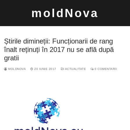
Sari
moldNova
la
conținut
Știrile dimineții: Funcționarii de rang
înalt reținuți în 2017 nu se află după
gratii
Caută
MOLDNOVA
20 IUNIE 2017
ACTUALITATE
0 COMENTARII
după: