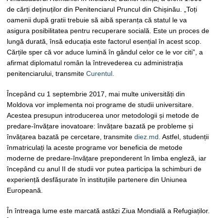
de cărți deținuților din Penitenciarul Pruncul din Chișinău. „Toți
oamenii după gratii trebuie să aibă speranța că statul le va
asigura posibilitatea pentru recuperare socială. Este un proces de
lungă durată, însă educația este factorul esențial în acest scop.
Cărțile sper că vor aduce lumină în gândul celor ce le vor citi”, a
afirmat diplomatul român la întrevederea cu administrația
penitenciarului, transmite
Curentul.
Începând cu 1 septembrie 2017, mai multe universități din
Moldova vor implementa noi programe de studii universitare.
Acestea presupun introducerea unor metodologii și metode de
predare-învățare inovatoare: învățare bazată pe probleme și
învățarea bazată pe cercetare, transmite
diez.md.
Astfel, studenții
înmatriculați la aceste programe vor beneficia de metode
moderne de predare-învățare preponderent în limba engleză, iar
începând cu anul II de studii vor putea participa la schimburi de
experiență desfășurate în instituțiile partenere din Uniunea
Europeană.
În întreaga lume este marcată astăzi Ziua Mondială a Refugiaților.