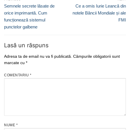
în
Previous
Next
Semnele secrete lăsate de
Ce a omis Iurie Leancă din
articole
post:
post:
orice imprimantă. Cum
notele Băncii Mondiale și ale
funcționează sistemul
FMI
punctelor galbene
Lasă un răspuns
Adresa ta de email nu va fi publicată.
Câmpurile obligatorii sunt
marcate cu
*
COMENTARIU
*
NUME
*