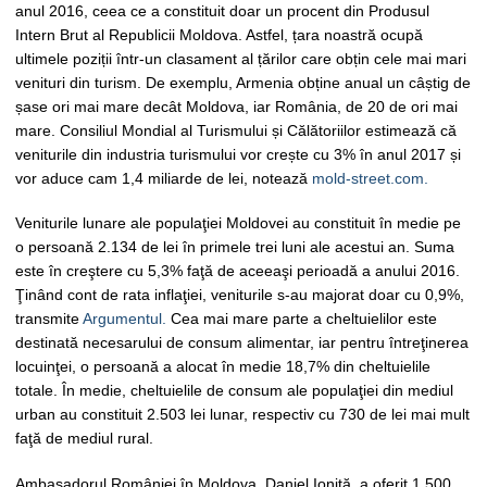
anul 2016, ceea ce a constituit doar un procent din Produsul
Intern Brut al Republicii Moldova. Astfel, țara noastră ocupă
ultimele poziții într-un clasament al țărilor care obțin cele mai mari
venituri din turism. De exemplu, Armenia obține anual un câștig de
șase ori mai mare decât Moldova, iar România, de 20 de ori mai
mare. Consiliul Mondial al Turismului și Călătoriilor estimează că
veniturile din industria turismului vor crește cu 3% în anul 2017 și
vor aduce cam 1,4 miliarde de lei, notează
mold-street.com.
Veniturile lunare ale populaţiei Moldovei au constituit în medie pe
o persoană 2.134 de lei în primele trei luni ale acestui an. Suma
este în creştere cu 5,3% faţă de aceeaşi perioadă a anului 2016.
Ţinând cont de rata inflaţiei, veniturile s-au majorat doar cu 0,9%,
transmite
Argumentul.
Cea mai mare parte a cheltuielilor este
destinată necesarului de consum alimentar, iar pentru întreţinerea
locuinţei, o persoană a alocat în medie 18,7% din cheltuielile
totale. În medie, cheltuielile de consum ale populaţiei din mediul
urban au constituit 2.503 lei lunar, respectiv cu 730 de lei mai mult
faţă de mediul rural.
Ambasadorul României în Moldova, Daniel Ioniță, a oferit 1.500