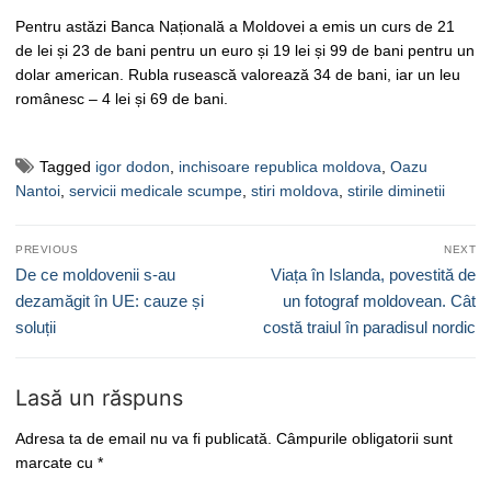
Pentru astăzi Banca Națională a Moldovei a emis un curs de 21
de lei și 23 de bani pentru un euro și 19 lei și 99 de bani pentru un
dolar american. Rubla rusească valorează 34 de bani, iar un leu
românesc – 4 lei și 69 de bani.
Tagged
igor dodon
,
inchisoare republica moldova
,
Oazu
Nantoi
,
servicii medicale scumpe
,
stiri moldova
,
stirile diminetii
Navigare
PREVIOUS
NEXT
în
Previous
Next
De ce moldovenii s-au
Viața în Islanda, povestită de
articole
post:
post:
dezamăgit în UE: cauze și
un fotograf moldovean. Cât
soluții
costă traiul în paradisul nordic
Lasă un răspuns
Adresa ta de email nu va fi publicată.
Câmpurile obligatorii sunt
marcate cu
*