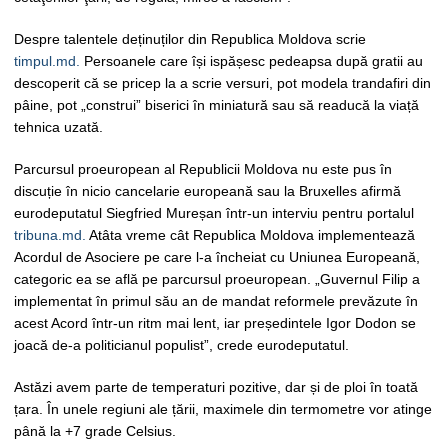
Despre talentele deținuților din Republica Moldova scrie
timpul.md.
Persoanele care își ispășesc pedeapsa după gratii au
descoperit că se pricep la a scrie versuri, pot modela trandafiri din
pâine, pot „construi” biserici în miniatură sau să readucă la viață
tehnica uzată.
Parcursul proeuropean al Republicii Moldova nu este pus în
discuție în nicio cancelarie europeană sau la Bruxelles afirmă
eurodeputatul Siegfried Mureșan într-un interviu pentru portalul
tribuna.md.
Atâta vreme cât Republica Moldova implementează
Acordul de Asociere pe care l-a încheiat cu Uniunea Europeană,
categoric ea se află pe parcursul proeuropean. „Guvernul Filip a
implementat în primul său an de mandat reformele prevăzute în
acest Acord într-un ritm mai lent, iar președintele Igor Dodon se
joacă de-a politicianul populist”, crede eurodeputatul.
Astăzi avem parte de temperaturi pozitive, dar și de ploi în toată
țara. În unele regiuni ale țării, maximele din termometre vor atinge
până la +7 grade Celsius.