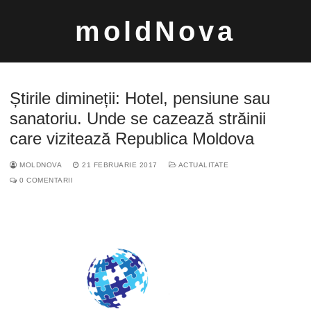
Sari
moldNova
la
conținut
Știrile dimineții: Hotel, pensiune sau
sanatoriu. Unde se cazează străinii
care vizitează Republica Moldova
Caută
MOLDNOVA
21 FEBRUARIE 2017
ACTUALITATE
după:
0 COMENTARII