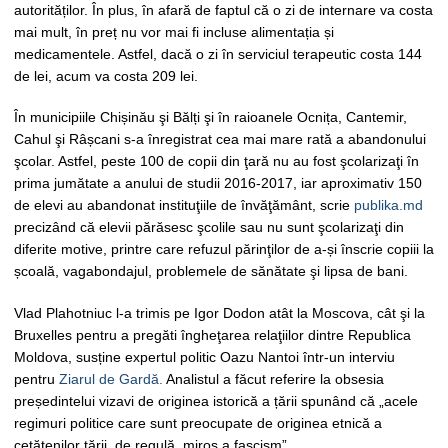
autorităților. În plus, în afară de faptul că o zi de internare va costa
mai mult, în preț nu vor mai fi incluse alimentația și
medicamentele. Astfel, dacă o zi în serviciul terapeutic costa 144
de lei, acum va costa 209 lei.
În municipiile Chișinău şi Bălți şi în raioanele Ocnița, Cantemir,
Cahul şi Râșcani s-a înregistrat cea mai mare rată a abandonului
şcolar. Astfel, peste 100 de copii din ţară nu au fost şcolarizaţi în
prima jumătate a anului de studii 2016-2017, iar aproximativ 150
de elevi au abandonat instituţiile de învăţământ, scrie
publika.md
precizând că elevii părăsesc şcolile sau nu sunt şcolarizaţi din
diferite motive, printre care refuzul părinţilor de a-și înscrie copiii la
școală, vagabondajul, problemele de sănătate şi lipsa de bani.
Vlad Plahotniuc l-a trimis pe Igor Dodon atât la Moscova, cât şi la
Bruxelles pentru a pregăti îngheţarea relaţiilor dintre Republica
Moldova, susține expertul politic Oazu Nantoi într-un interviu
pentru
Ziarul de Gardă.
Analistul a făcut referire la obsesia
președintelui vizavi de originea istorică a țării spunând că „acele
regimuri politice care sunt preocupate de originea etnică a
cetăţenilor ţării, de regulă, miros a fascism”.