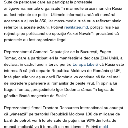
Sute de persoane care au participat la protestele
antiguvernamentale organizate în mai multe orașe mari din Rusia
au fost reținute de poliție. Ultimele informații arată că numărul
acestora a ajuns la 850, iar mass-media rusă nu a reflectat nimic
referitor la aceste acțiuni. Potrivit
realitatea.md
, polițiștii ruși l-au
reținut și pe politicianul de opoziție Alexei Navalnîi, precizând că
protestele au fost organizate ilegal.
Reprezentantul Camerei Deputaților de la București, Eugen
Tomac, care a participat ieri la manifestările dedicate Zilei Unirii, a
declarat în cadrul unui interviu pentru
Europa Liberă
că Rusia este
interesată să țină departe Republica Moldova de România și UE,
însă planurile vor eșua dacă România va continua să fie cel mai
de încredere partenere al românilor de peste Prut. În opinia lui
Eugen Tomac, „președintele Igor Dodon a rămas în logica de
gândire lăsată moștenire de Stalin”.
Reprezentanții firmei Frontera Resources International au anunțat
că „vânează” pe teritoriul Republicii Moldova 100 de milioane de
barili de petrol, vor fi forate sute de puțuri, iar 90% din forța de
muncă implicată va fi formată din moldoveni. Potrivit
mold-