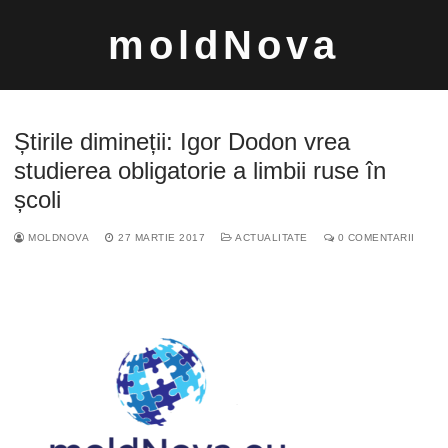
Sari
moldNova
la
conținut
Știrile dimineții: Igor Dodon vrea
studierea obligatorie a limbii ruse în
școli
Caută
MOLDNOVA
27 MARTIE 2017
ACTUALITATE
0 COMENTARII
după: