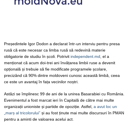
Președintele Igor Dodon a declarat într-un interviu pentru presa
rusă că este necesar ca limba rusă să redevină materie
obligatorie de studiu în școli. Potrivit
independent.md
, el a
menționat că acum doi-trei ani învățarea limbii ruse a devenit
opțională și trebuie să fie modificate programele școlare,
precizând că 90% dintre moldoveni cunosc această limbă, ceea
ce este un avantaj în fața vecinilor noștri.
Astăzi se împlinesc 99 de ani de la unirea Basarabiei cu România.
Evenimentul a fost marcat ieri în Capitală de către mai multe
organizații unioniste și partide de opoziție. Astfel,
a avut loc un
„marș al tricolorului”
și au fost ținute mai multe discursuri în PMAN
pentru a aminti de valoarea acelui act.