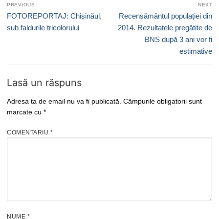
PREVIOUS
NEXT
în
Previous
Next
FOTOREPORTAJ: Chișinăul,
Recensământul populației din
articole
post:
post:
sub faldurile tricolorului
2014. Rezultatele pregătite de
BNS după 3 ani vor fi
estimative
Lasă un răspuns
Adresa ta de email nu va fi publicată.
Câmpurile obligatorii sunt
marcate cu
*
COMENTARIU
*
NUME
*