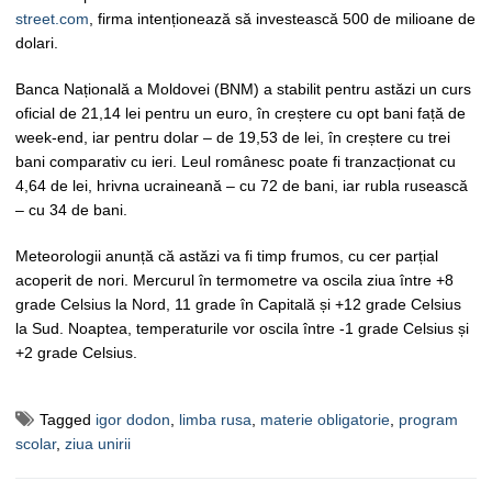
street.com
, firma intenționează să investească 500 de milioane de
dolari.
Banca Națională a Moldovei (BNM) a stabilit pentru astăzi un curs
oficial de 21,14 lei pentru un euro, în creștere cu opt bani față de
week-end, iar pentru dolar – de 19,53 de lei, în creștere cu trei
bani comparativ cu ieri. Leul românesc poate fi tranzacționat cu
4,64 de lei, hrivna ucraineană – cu 72 de bani, iar rubla rusească
– cu 34 de bani.
Meteorologii anunță că astăzi va fi timp frumos, cu cer parțial
acoperit de nori. Mercurul în termometre va oscila ziua între +8
grade Celsius la Nord, 11 grade în Capitală și +12 grade Celsius
la Sud. Noaptea, temperaturile vor oscila între -1 grade Celsius și
+2 grade Celsius.
Tagged
igor dodon
,
limba rusa
,
materie obligatorie
,
program
scolar
,
ziua unirii
Navigare