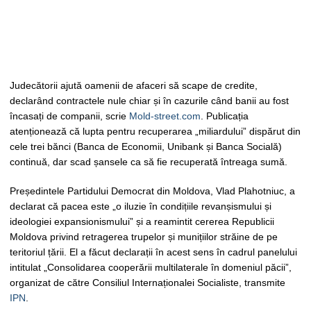
Judecătorii ajută oamenii de afaceri să scape de credite,
declarând contractele nule chiar și în cazurile când banii au fost
încasați de companii, scrie
Mold-street.com
. Publicația
atenționează că lupta pentru recuperarea „miliardului” dispărut din
cele trei bănci (Banca de Economii, Unibank și Banca Socială)
continuă, dar scad șansele ca să fie recuperată întreaga sumă.
Președintele Partidului Democrat din Moldova, Vlad Plahotniuc, a
declarat că pacea este „o iluzie în condițiile revanșismului și
ideologiei expansionismului” și a reamintit cererea Republicii
Moldova privind retragerea trupelor și munițiilor străine de pe
teritoriul țării. El a făcut declarații în acest sens în cadrul panelului
intitulat „Consolidarea cooperării multilaterale în domeniul păcii”,
organizat de către Consiliul Internaționalei Socialiste, transmite
IPN
.