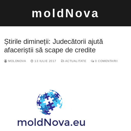
Sari
moldNova
la
conținut
Știrile dimineții: Judecătorii ajută
afaceriștii să scape de credite
MOLDNOVA
13 IULIE 2017
ACTUALITATE
0 COMENTARII
Caută
după: