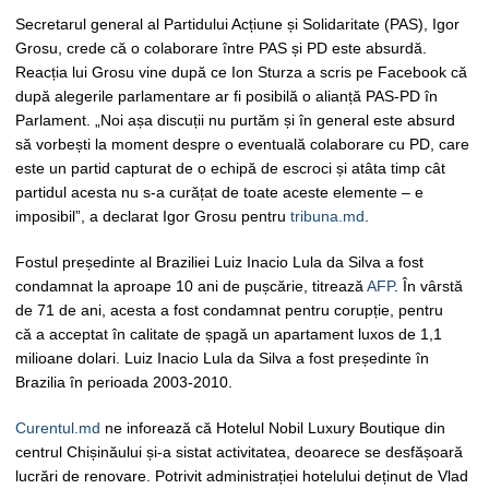
Secretarul general al Partidului Acțiune și Solidaritate (PAS), Igor
Grosu, crede că o colaborare între PAS și PD este absurdă.
Reacția lui Grosu vine după ce Ion Sturza a scris pe Facebook că
după alegerile parlamentare ar fi posibilă o alianță PAS-PD în
Parlament. „Noi așa discuții nu purtăm și în general este absurd
să vorbești la moment despre o eventuală colaborare cu PD, care
este un partid capturat de o echipă de escroci și atâta timp cât
partidul acesta nu s-a curățat de toate aceste elemente – e
imposibil”, a declarat Igor Grosu pentru
tribuna.md
.
Fostul președinte al Braziliei Luiz Inacio Lula da Silva a fost
condamnat la aproape 10 ani de pușcărie, titrează
AFP
. În vârstă
de 71 de ani, acesta a fost condamnat pentru corupție, pentru
că a acceptat în calitate de șpagă un apartament luxos de 1,1
milioane dolari. Luiz Inacio Lula da Silva a fost președinte în
Brazilia în perioada 2003-2010.
Curentul.md
ne inforează că Hotelul Nobil Luxury Boutique din
centrul Chișinăului și-a sistat activitatea, deoarece se desfășoară
lucrări de renovare. Potrivit administrației hotelului deținut de Vlad