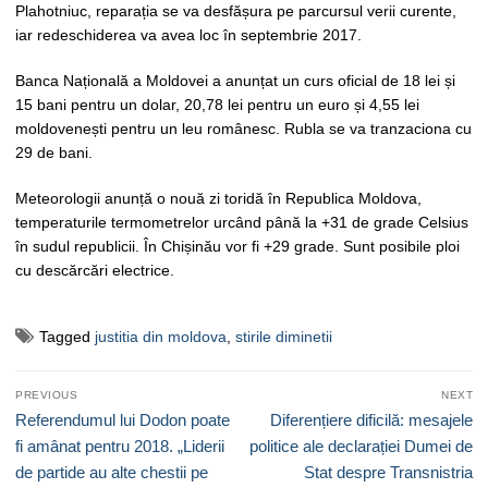
Plahotniuc, reparația se va desfășura pe parcursul verii curente,
iar redeschiderea va avea loc în septembrie 2017.
Banca Națională a Moldovei a anunțat un curs oficial de 18 lei și
15 bani pentru un dolar, 20,78 lei pentru un euro și 4,55 lei
moldovenești pentru un leu românesc. Rubla se va tranzaciona cu
29 de bani.
Meteorologii anunță o nouă zi toridă în Republica Moldova,
temperaturile termometrelor urcând până la +31 de grade Celsius
în sudul republicii. În Chișinău vor fi +29 grade. Sunt posibile ploi
cu descărcări electrice.
Tagged
justitia din moldova
,
stirile diminetii
Navigare
PREVIOUS
NEXT
în
Previous
Next
Referendumul lui Dodon poate
Diferențiere dificilă: mesajele
articole
post:
post:
fi amânat pentru 2018. „Liderii
politice ale declarației Dumei de
de partide au alte chestii pe
Stat despre Transnistria