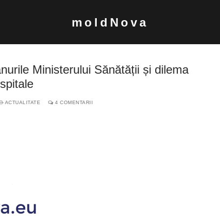
moldNova
lanurile Ministerului Sănătății și dilema
 spitale
ACTUALITATE
4 COMENTARII