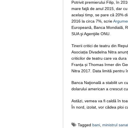
Potrivit premierului Filip, în 
mare faţă de anul 2015, dar cu 
același timp, se pare că 20% di
2016 la circa 7%, scrie
Argumen
Europeană, Banca Mondială, Ro
SUA şi Agenţiile ONU.
Tinerii critici de teatru din Rep
Asociația Divadelna Nitra anunță 
criticilor de teatru care va dur
Franța și Thomas Irmer din Ger
Nitra 2017. Data limită pentru 
Banca Naţională a stabilit un cu
dolarului american a crescut cu t
Astăzi, vemea va fi caldă în toa
În nord, izolat, vor cădea ploi c
Tagged
bani
,
ministrul sanat