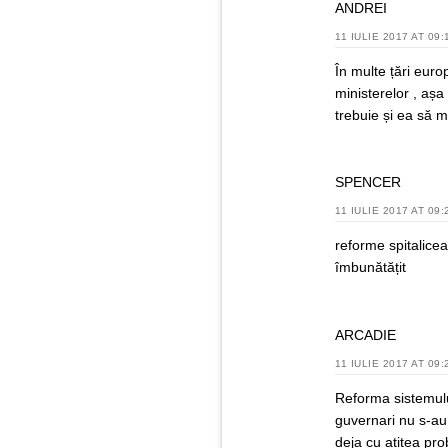
ANDREI
11 IULIE 2017 AT 09:
În multe țări euro
ministerelor , așa
trebuie și ea să 
SPENCER
11 IULIE 2017 AT 09:
reforme spitalicea
îmbunătățit
ARCADIE
11 IULIE 2017 AT 09:
Reforma sistemulu
guvernari nu s-au
deja cu atitea pr