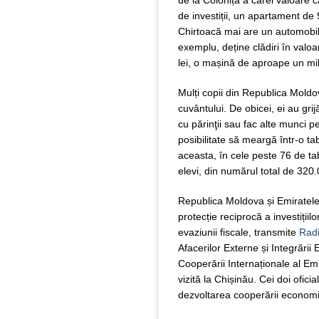
de la Colonița a cărei valoare c
de investiții, un apartament de
Chirtoacă mai are un automobil
exemplu, deține clădiri în valo
lei, o mașină de aproape un mili
Mulți copii din Republica Moldo
cuvântului. De obicei, ei au g
cu părinţii sau fac alte munci pe
posibilitate să meargă într-o ta
aceasta, în cele peste 76 de ta
elevi, din numărul total de 320
Republica Moldova și Emiratele
protecție reciprocă a investiții
evaziunii fiscale, transmite
Radi
Afacerilor Externe și Integrării
Cooperării Internaționale al Em
vizită la Chișinău. Cei doi oficia
dezvoltarea cooperării economi