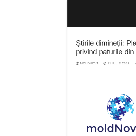
Sari
la
conținut
Știrile dimineții: P
privind paturile din
MOLDNOVA
11 IULIE 2017
Caută
după: