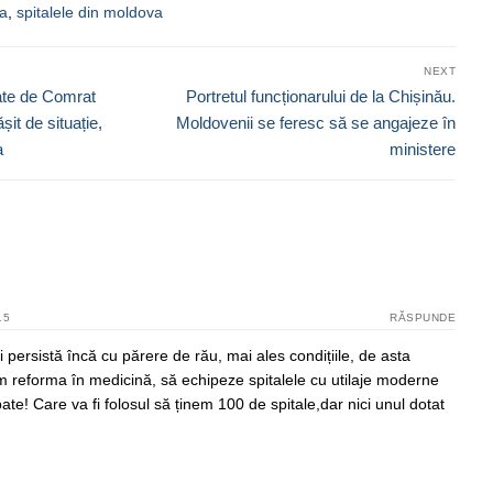
va
,
spitalele din moldova
NEXT
Next
ate de Comrat
Portretul funcționarului de la Chișinău.
post:
șit de situație,
Moldovenii se feresc să se angajeze în
a
ministere
15
RĂSPUNDE
persistă încă cu părere de rău, mai ales condițiile, de asta
em reforma în medicină, să echipeze spitalele cu utilaje moderne
ate! Care va fi folosul să ținem 100 de spitale,dar nici unul dotat