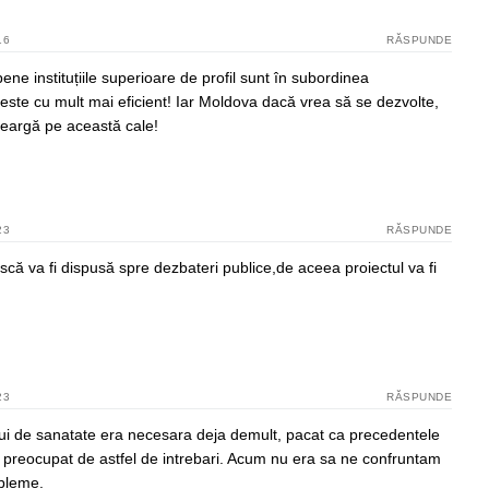
16
RĂSPUNDE
pene instituțiile superioare de profil sunt în subordinea
 este cu mult mai eficient! Iar Moldova dacă vrea să se dezvolte,
meargă pe această cale!
23
RĂSPUNDE
scă va fi dispusă spre dezbateri publice,de aceea proiectul va fi
23
RĂSPUNDE
i de sanatate era necesara deja demult, pacat ca precedentele
 preocupat de astfel de intrebari. Acum nu era sa ne confruntam
obleme.