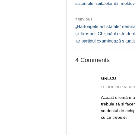
sistemului spitalelor din moldo
Navigare
PREVIOUS
în
Previous
„Hârțoagele antistatale” semn
post:
și Tiraspol: Chișinăul este depă
articole
iar partidul examinează situați
4 Comments
GRECU
11 IULIE 2017 AT 09:
Aceast dilemă mai 
trebuie să și fac
șo destul de echip
cu ce trebuie.