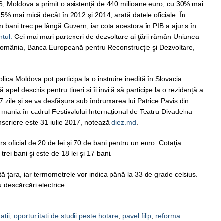
2016, Moldova a primit o asistenţă de 440 milioane euro, cu 30% mai
5% mai mică decât în 2012 şi 2014, arată datele oficiale. În
n bani trec pe lângă Guvern, iar cota acestora în PIB a ajuns în
tul.
Cei mai mari parteneri de dezvoltare ai ţării rămân Uniunea
mânia, Banca Europeană pentru Reconstrucţie şi Dezvoltare,
ublica Moldova pot participa la o instruire inedită în Slovacia.
apel deschis pentru tineri și îi invită să participe la o rezidență a
a 7 zile și se va desfășura sub îndrumarea lui Patrice Pavis din
mania în cadrul Festivalului Internațional de Teatru Divadelna
înscriere este 31 iulie 2017, notează
diez.md
.
rs oficial de 20 de lei și 70 de bani pentru un euro. Cotaţia
rei bani şi este de 18 lei şi 17 bani.
tă ţara, iar termometrele vor indica până la 33 de grade celsius.
u descărcări electrice.
atii
,
oportunitati de studii peste hotare
,
pavel filip
,
reforma