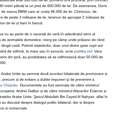
adastrală este 560.000 de lei, primarul și-a procurat, prin contract
 90 metri pătrați la un preț de 600.000 de lei. De asemenea, Dorin
 de marca BMW care ar costa 96.000 de lei. Chirinciuc, de
are de peste 3 milioane de lei, terenuri de aproape 2 milioane de
on de lei și bani în bancă.
va nu au parte de o vacanță de vară în adevăratul sens al
rijă de animalele domestice, merg pe câmp unde prășesc de rând
 lângă casă. Potrivit statisticilor, doar unul dintre şase copii are
bără de odihnă, la mare sau în excursii, scrie
publika.md
. Vara
bere din ţară, au posibiitatea să se odihnească doar 50.000 de
.000.
 Arabe Unite au semnat două acorduri bilaterale de promovare și
lor, precum și de evitare a dublei impuneri şi de prevenire a
o Chișinău.
Documentele au fost semnate de către ministrul
 Europene, Andrei Galbur și de către ministrul Afacerilor Externe și
iratelor Arabe Unite, Şeicul Abdullah Bin Zayed Al Nahyan, aflat în
li au discutat despre dialogul politic bilateral, dar și despre
ce și comerciale.