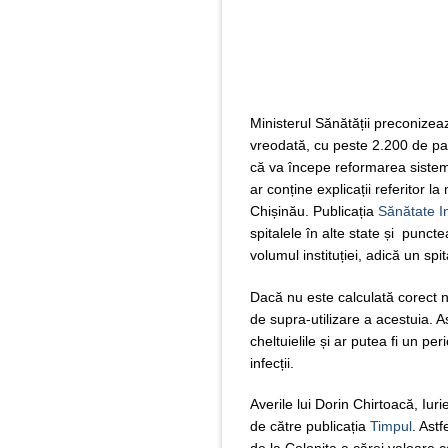
Ministerul Sănătății preconizeaz
vreodată, cu peste 2.200 de pat
că va începe reformarea sistemul
ar conține explicații referitor 
Chișinău. Publicația
Sănătate I
spitalele în alte state și punct
volumul instituției, adică un s
Dacă nu este calculată corect n
de supra-utilizare a acestuia. A
cheltuielile și ar putea fi un pe
infecții.
Averile lui Dorin Chirtoacă, Iur
de către publicația
Timpul
. Astf