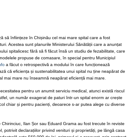
ă să înființeze în Chișinău cel mai mare spital care a fost
uri. Acestea sunt planurile Ministerului Sănătății care a anunțat
ui spitalicesc fără să fi făcut însă un studiu de fezabilitate, care
la modelele propuse de comasare, în special pentru Municipiul
nfo
a făcut o retrospectivă a modului în care funcționează
ează că eficiența și sustenabilitatea unui spital nu ține neapărat de
pital mai mare nu înseamnă neapărat eficiență mai mare.
ecesitatea pentru un anumit serviciu medical, atunci există riscul
stfel, un număr exagerat de paturi într-un spital enorm ar crește
ricol chiar și pentru pacienți, deoarece s-ar putea alege cu diverse
ie Chirinciuc, Ilan Șor sau Eduard Grama au fost trecute în reviste
el, potrivit declarațiilor privind venituri și proprietăți, pe lângă casa