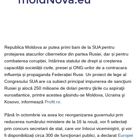
Republica Moldova ar putea primi bani de la SUA pentru
protejarea atacurilor cibernetice din partea Rusiei, dar și pentru
combaterea corupției, întărirea statului de drept și creșterea
capacității societății civile, presei și ONG-urilor de a contracara
influența și propaganda Federației Ruse. Un proiect de lege al
Congresului SUA are ca subiect principal impunerea de sancţiuni
Rusiei şi alocă 250 milioane de dolari pentru ţările cu aspiraţii
euroatlantice, printre acestea găsindu-se Moldova, Ucraina şi
Kosovo, informează
Profit.ro.
Până în octombrie va avea loc reorganizarea guvernului prin
reducerea numărului ministere de la 16 la nouă, vor fi selectați
prin concurs secretarii de stat, care vor înlocui viceminiştrii, şi vor
fi disponibilizați circa 300 de funcţionari publici, a declarat
Europei