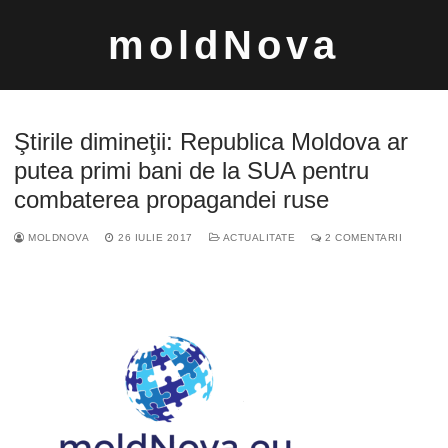
Sari
moldNova
la
conținut
Ştirile dimineţii: Republica Moldova ar
putea primi bani de la SUA pentru
combaterea propagandei ruse
Caută
MOLDNOVA
26 IULIE 2017
ACTUALITATE
2 COMENTARII
după: