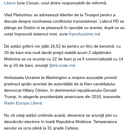
Libere
Iurie Ciocan, unul dintre responsabilii de reformă.
Vlad Plahotniuc se adresează liderilor de la Tiraspol pentru a
discuta despre rezolvarea confilctului transnistrean. Liderul PD se
plânge pe Dodon si se plasează în opoziție cu acesta, după ce au
votat împreună sistemul mixt, scrie
Înprofunzime.md.
De astăzi şoferii vor plăti 16,52 lei pentru un litru de benzină, cu
20 de bani mai mult decât preţul stabilit acum 2 săptămâni.
Motorina se va scumpi cu 22 de bani şi va fi comercializată cu 14
lei şi 20 de bani, anunţă
ŞtiriLocale.md.
Ambasada Ucrainei la Washington a respins acuzațiile privind
pretinsul sprijin acordat de autoritățile de la Kiev candidatului
democrat Hillary Clinton, în detrimentul republicanului Donald
Trump, în alegerile prezidențiale americane din 2016, transmite
Radio Europa Liberă.
Nu vă uitaţi astăzi umbrela acasă, deoarece se anunţă ploi cu
descărcări electrice în toată Republica Moldova. Temperatura
aerului va urca până la 31 grade Celsius.