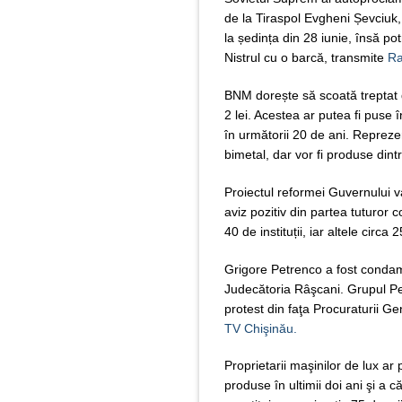
de la Tiraspol Evgheni Șevciuk, 
la ședința din 28 iunie, însă pot
Nistrul cu o barcă, transmite
Ra
BNM dorește să scoată treptat d
2 lei. Acestea ar putea fi puse 
în următorii 20 de ani. Reprezen
bimetal, dar vor fi produse dint
Proiectul reformei Guvernului va
aviz pozitiv din partea tuturor
40 de instituții, iar altele circa
Grigore Petrenco a fost condam
Judecătoria Râşcani. Grupul Pe
protest din faţa Procuraturii Ge
TV Chişinău.
Proprietarii maşinilor de lux ar
produse în ultimii doi ani şi a 