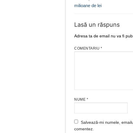
articole
milioane de lei
Lasă un răspuns
Adresa ta de email nu va fi publ
COMENTARIU
*
NUME
*
Salvează-mi numele, emailul 
comentez.