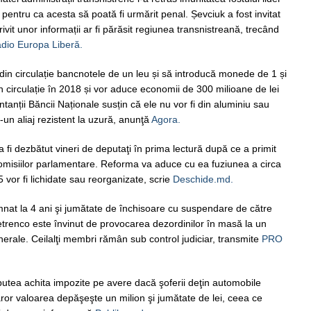
pentru ca acesta să poată fi urmărit penal. Șevciuk a fost invitat
rivit unor informații ar fi părăsit regiunea transnistreană, trecând
dio Europa Liberă.
in circulație bancnotele de un leu și să introducă monede de 1 și
în circulație în 2018 și vor aduce economii de 300 milioane de lei
tanții Băncii Naționale susțin că ele nu vor fi din aluminiu sau
r-un aliaj rezistent la uzură, anunţă
Agora.
 fi dezbătut vineri de deputaţi în prima lectură după ce a primit
 comisiilor parlamentare. Reforma va aduce cu ea fuziunea a circa
 25 vor fi lichidate sau reorganizate, scrie
Deschide.md.
nat la 4 ani şi jumătate de închisoare cu suspendare de către
trenco este învinut de provocarea dezordinilor în masă la un
nerale. Ceilalţi membri rămân sub control judiciar, transmite
PRO
 putea achita impozite pe avere dacă şoferii deţin automobile
căror valoarea depăşeşte un milion şi jumătate de lei, ceea ce