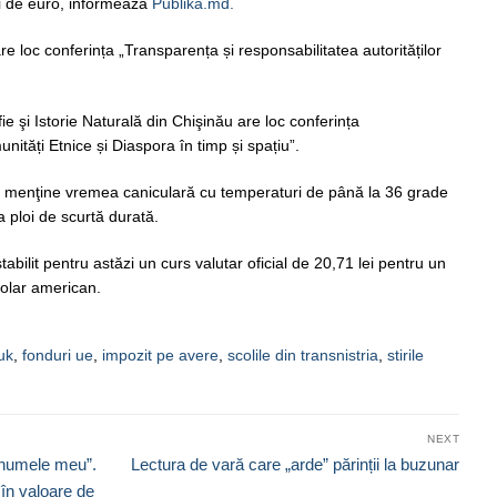
ii de euro, informează
Publika.md.
are loc conferința „Transparența și responsabilitatea autorităților
e şi Istorie Naturală din Chişinău are loc conferința
nități Etnice și Diaspora în timp și spațiu”.
e menţine vremea caniculară cu temperaturi de până la 36 grade
a ploi de scurtă durată.
bilit pentru astăzi un curs valutar oficial de 20,71 lei pentru un
dolar american.
uk
,
fonduri ue
,
impozit pe avere
,
scolile din transnistria
,
stirile
NEXT
Next
 numele meu”.
Lectura de vară care „arde” părinții la buzunar
post:
 în valoare de