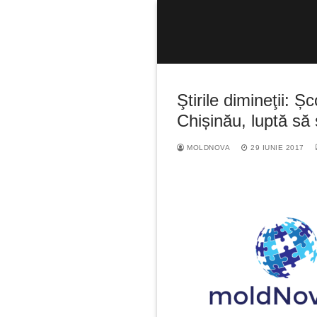
Sari
la
conținut
Ştirile dimineţii: Șc
Chișinău, luptă să
MOLDNOVA
29 IUNIE 2017
Caută
după: