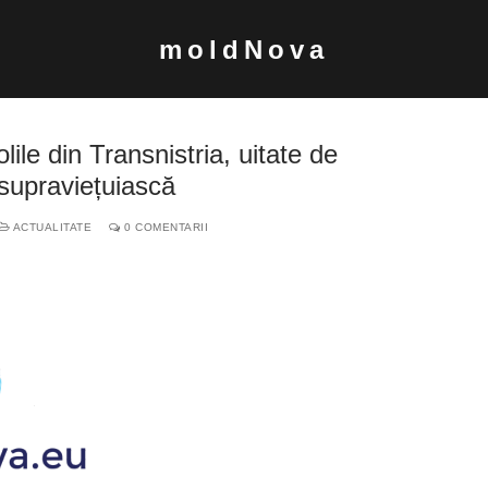
moldNova
olile din Transnistria, uitate de
 supraviețuiască
ACTUALITATE
0 COMENTARII