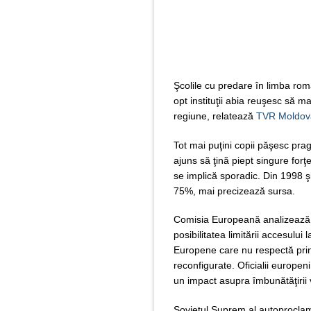
Şcolile cu predare în limba rom
opt instituţii abia reuşesc să ma
regiune, relatează
TVR Moldov
Tot mai puţini copii păşesc pragu
ajuns să ţină piept singure forţ
se implică sporadic. Din 1998 ş
75%, mai precizează sursa.
Comisia Europeană analizează, 
posibilitatea limitării accesulu
Europene care nu respectă princi
reconfigurate. Oficialii europen
un impact asupra îmbunătăţirii vi
Sovietul Suprem al autoproclamat