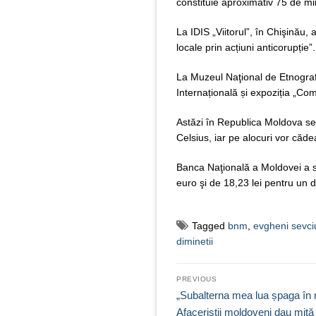
constituie aproximativ 75 de m
La IDIS „Viitorul”, în Chişinău, 
locale prin acțiuni anticorupție”.
La Muzeul Naţional de Etnografi
Internațională și expoziția „Comu
Astăzi în Republica Moldova s
Celsius, iar pe alocuri vor căde
Banca Naţională a Moldovei a sta
euro şi de 18,23 lei pentru un 
Tagged
bnm
,
evgheni sevci
diminetii
Navigare
PREVIOUS
în
Previous
„Subalterna mea lua șpaga în
post:
Afaceriștii moldoveni dau mită