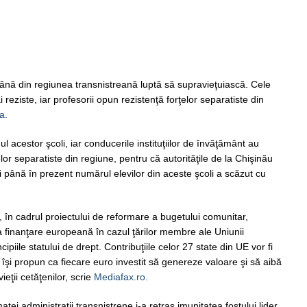
ână din regiunea transnistreană luptă să supravieţuiască. Cele
i reziste, iar profesorii opun rezistenţă forţelor separatiste din
a.
l acestor şcoli, iar conducerile instituţiilor de învăţământ au
elor separatiste din regiune, pentru că autorităţile de la Chişinău
i până în prezent numărul elevilor din aceste şcoli a scăzut cu
în cadrul proiectului de reformare a bugetului comunitar,
i la finanţare europeană în cazul ţărilor membre ale Uniunii
piile statului de drept. Contribuţiile celor 27 state din UE vor fi
i îşi propun ca fiecare euro investit să genereze valoare şi să aibă
eţii cetăţenilor, scrie
Mediafax.ro.
ei administrații transnistrene i-a retras imunitatea fostului lider