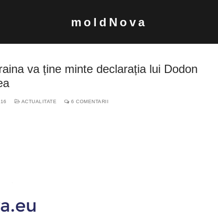
moldNova
Ucraina va ține minte declarația lui Dodon
ea
016
ACTUALITATE
6 COMENTARII