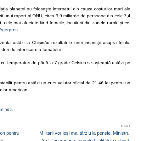
ţia planetei nu foloseşte internetul din cauza costurilor mari ale
ivit unui raport al ONU, circa 3,9 miliarde de persoane din cele 7,4
 cele mai afectate fiind femeile, locuitorii din zonele rurale şi cei
Agerpres.
enta astăzi la Chișinău rezultatele unei inspecții asupra felului
deri de interzicere a fumatului.
 cu temperaturi de până la 7 grade Celsius se aşteaptă astăzi pe
abilit pentru astăzi un curs valutar oficial de 21,46 lei pentru un
dolar american.
iminetii
NEXT
Next
don pentru
Militarii vor ieși mai târziu la pensie. Ministrul
post:
ăi
Apărării propune anumite facilități în schimb