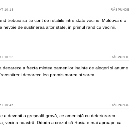
AT 10:13
RĂSPUNDE
nd trebuie sa tie cont de relatiile intre state vecine. Moldova e o
e nevoie de sustinerea altor state, in primul rand cu vecinii.
AT 10:26
RĂSPUNDE
 deoarece a frecta mintea oamenilor inainte de alegeri si anume
 Transnitreni deoarece lea promis marea si sarea..
AT 10:45
RĂSPUNDE
ie a devenit o greșeală gravă, ce amenință cu deteriorarea
aina, vecina noastră, Ddodn a crezut că Rusia e mai aproape ca