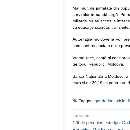
Mai mult de jumătate din popula
serviciilor în bandă largă. Potr
miliarde nu au acces la internet,
cu educaţie scăzută, transmite
Autoritățile moldovene vor prez
cum sunt respectate noile preve
Vreme rece, ceaţă şi cer noros
teritoriul Republicii Moldova.
Banca Naţională a Moldovei a st
euro şi de 20,19 lei pentru un 
Tagged
igor dodon
,
stirile d
Navigare
PREVIOUS
în
Previous
Cât de periculos este Igor Do
post:
Republica Moldova și vecinii s