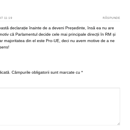
AT 11:19
RĂSPUNDE
astă declarație înainte de a deveni Președinte, însă ea nu are
motiv că Parlamentul decide cele mai principale direcții în RM și
iar majoritatea din el este Pro-UE, deci nu avem motive de a ne
 sens!
icată.
Câmpurile obligatorii sunt marcate cu
*