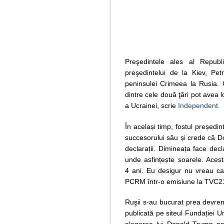
Preşedintele ales al Republ
preşedintelui de la Kiev, Pe
peninsulei Crimeea la Rusia. O
dintre cele două ţări pot avea lo
a Ucrainei, scrie
Independent.
În același timp, fostul președin
succesorului său și crede că D
declarații. Dimineața face dec
unde asfințește soarele. Aces
4 ani. Eu desigur nu vreau ca 
PCRM într-o emisiune la TVC21
Ruşii s-au bucurat prea devrem
publicată pe siteul Fundației Un