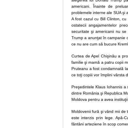
alegerea lui Donald Trump par
americani. Înainte de prelu
problemele interne ale SUA şi au
A fost cazul cu Bill Clinton, 
ostatecii angajamentelor pr
securitate şi americanii nu se 
Trump a anunţat în campanie cr
ce nu are cum să bucure Kremli
Curtea de Apel Chişinău a pron
familie şi mamă a patru copii mi
Pruteanu a fost condamnată la 
ce toţi copiii vor împlini vârsta 
Preşedintele Klaus Iohannis a s
dintre România şi Republica Mo
Moldova pentru a avea instituţi
Moldovenii fură şi vând mii de 
este interzis prin lege. Apă-
fântâni arteziene în scop come