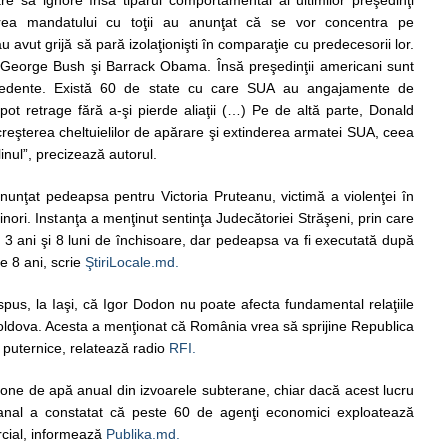
e să ignore însă tiparul comportamental al ultimilor preşedinţi
area mandatului cu toţii au anunţat că se vor concentra pe
 avut grijă să pară izolaţionişti în comparaţie cu predecesorii lor.
cu George Bush şi Barrack Obama. Însă preşedinţii americani sunt
ecedente. Există 60 de state cu care SUA au angajamente de
pot retrage fără a-şi pierde aliaţii (…) Pe de altă parte, Donald
eşterea cheltuielilor de apărare şi extinderea armatei SUA, ceea
nul”, precizează autorul.
unţat pedeapsa pentru Victoria Pruteanu, victimă a violenţei în
nori. Instanţa a menţinut sentinţa Judecătoriei Străşeni, prin care
3 ani şi 8 luni de închisoare, dar pedeapsa va fi executată după
de 8 ani, scrie
ŞtiriLocale.md.
pus, la Iaşi, că Igor Dodon nu poate afecta fundamental relaţiile
ldova. Acesta a menţionat că România vrea să sprijine Republica
i puternice, relatează radio
RFI.
tone de apă anual din izvoarele subterane, chiar dacă acest lucru
Canal a constatat că peste 60 de agenţi economici exploatează
rcial, informează
Publika.md.