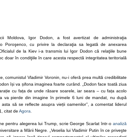
icii Moldova, Igor Dodon, a fost avertizat de administraţia
tro Poroşenco, cu privire la declaraţia sa legată de anexarea
ficialul de la Kiev i-a transmis lui Igor Dodon că relaţiile bune
c doar în condiţiile în care acesta respectă integritatea teritorială
te, comunistul Vladimir Voronin, nu-i oferă prea multă credibilitate
odon își va șifona imaginea foarte curând. „Dodon face toată ziua
larație cu fața de unde răsare soarele, iar seara – cu fața acolo
ta va pierde din imagine în primele 6 luni de mandat, nu după
asta să se reflecte asupra vieții oamenilor”, a comentat liderul
, citat de
Agora
.
e pentru alegerea lui Trump, scrie George Scarlat într-o
analiză
iversitare a Mării Negre. „Veselia lui Vladimir Putin în ce priveşte