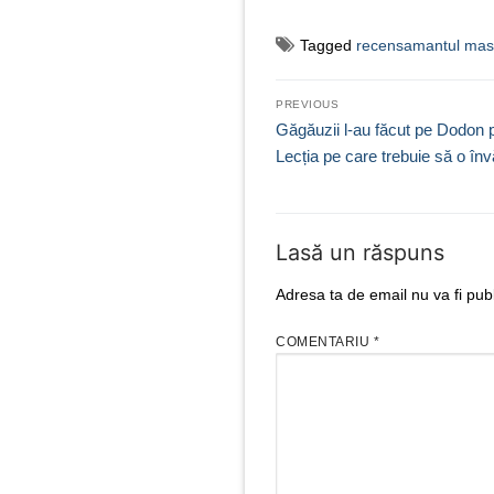
Tagged
recensamantul mas
Navigare
PREVIOUS
în
Previous
Găgăuzii l-au făcut pe Dodon 
post:
Lecția pe care trebuie să o în
articole
Lasă un răspuns
Adresa ta de email nu va fi publ
COMENTARIU
*