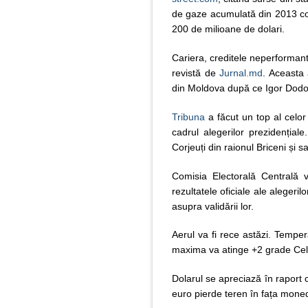
de gaze acumulată din 2013 con
200 de milioane de dolari.
Cariera, creditele neperformante
revistă de
Jurnal.md
. Aceasta 
din Moldova după ce Igor Dodon 
Tribuna
a făcut un top al celor 
cadrul alegerilor prezidențial
Corjeuți din raionul Briceni și s
Comisia Electorală Centrală v
rezultatele oficiale ale alegeril
asupra validării lor.
Aerul va fi rece astăzi. Temper
maxima va atinge +2 grade Cels
Dolarul se apreciază în raport 
euro pierde teren în fața moned