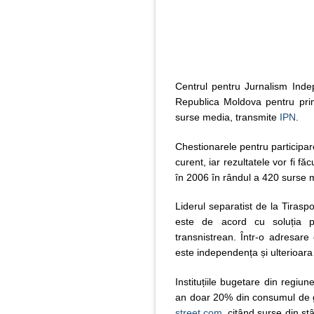
Centrul pentru Jurnalism Ind
Republica Moldova pentru pri
surse media, transmite
IPN
.
Chestionarele pentru participa
curent, iar rezultatele vor fi fă
în 2006 în rândul a 420 surse 
Liderul separatist de la Tirasp
este de acord cu soluția pr
transnistrean. Într-o adresare 
este independența și ulterioara
Instituțiile bugetare din regiu
an doar 20% din consumul de g
street.com
, citând surse din stâ