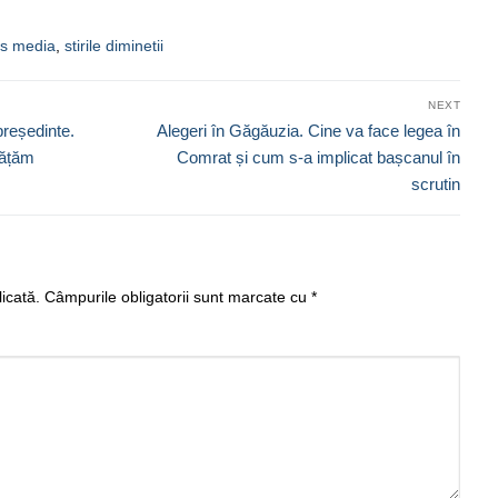
s media
,
stirile diminetii
NEXT
Next
președinte.
Alegeri în Găgăuzia. Cine va face legea în
post:
vățăm
Comrat și cum s-a implicat bașcanul în
scrutin
icată.
Câmpurile obligatorii sunt marcate cu
*