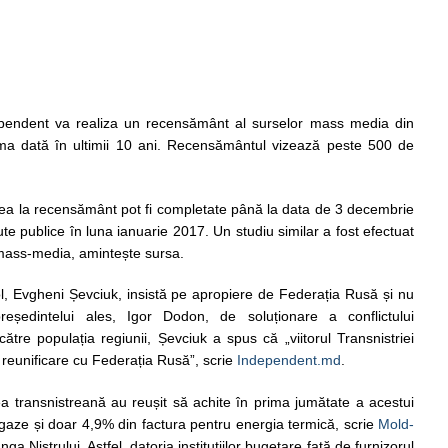
ependent va realiza un recensământ al surselor mass media din
ma dată în ultimii 10 ani. Recensământul vizează peste 500 de
rea la recensământ pot fi completate până la data de 3 decembrie
cute publice în luna ianuarie 2017. Un studiu similar a fost efectuat
mass-media, amintește sursa.
ol, Evgheni Șevciuk, insistă pe apropiere de Federația Rusă și nu
eședintelui ales, Igor Dodon, de soluționare a conflictului
către populația regiunii, Șevciuk a spus că „viitorul Transnistriei
 reunificare cu Federația Rusă”, scrie
Independent.md
.
nea transnistreană au reușit să achite în prima jumătate a acestui
aze și doar 4,9% din factura pentru energia termică, scrie
Mold-
nga Nistrului. Astfel, datoria instituțiilor bugetare față de furnizorul