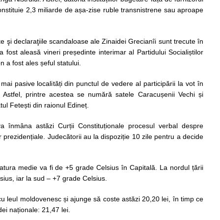
stituie 2,3 miliarde de așa-zise ruble transnistrene sau aproape
 şi declaraţiile scandaloase ale Zinaidei Grecianîi sunt trecute în
a fost aleasă vineri președinte interimar al Partidului Socialiștilor
a fost ales șeful statului.
mai pasive localități din punctul de vedere al participării la vot în
e. Astfel, printre acestea se numără satele Caracușenii Vechi și
atul Fetești din raionul Edineț.
a înmâna astăzi Curții Constituționale procesul verbal despre
or prezidențiale. Judecătorii au la dispoziție 10 zile pentru a decide
atura medie va fi de +5 grade Celsius în Capitală. La nordul țării
ius, iar la sud – +7 grade Celsius.
cu leul moldovenesc și ajunge să coste astăzi 20,20 lei, în timp ce
ei naționale: 21,47 lei.