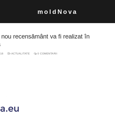
moldNova
Un nou recensământ va fi realizat în
a
016
ACTUALITATE
0 COMENTARII