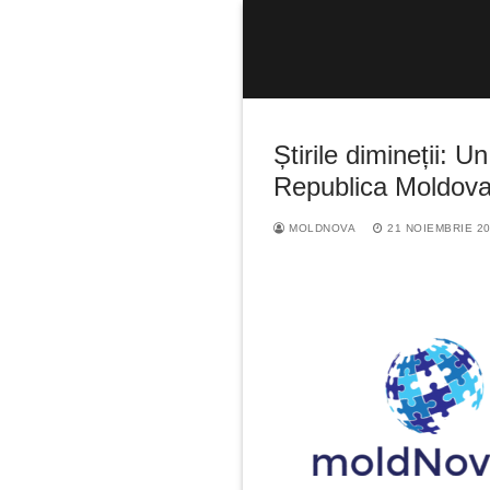
Sari
la
conținut
Știrile dimineții: 
Republica Moldov
MOLDNOVA
21 NOIEMBRIE 2
Caută
după: