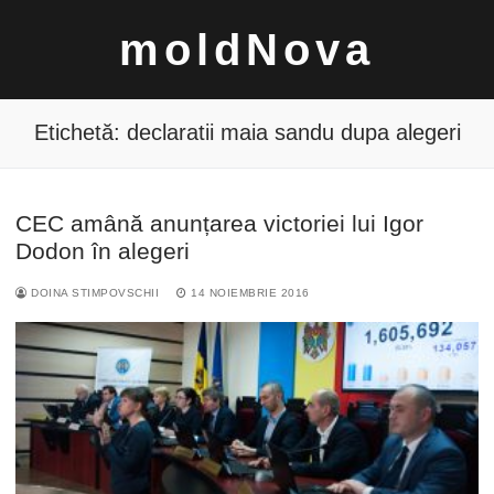
Sari
moldNova
la
conținut
Etichetă:
declaratii maia sandu dupa alegeri
CEC amână anunțarea victoriei lui Igor
Caută
Dodon în alegeri
după:
DOINA STIMPOVSCHII
14 NOIEMBRIE 2016